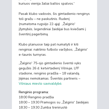
kuriuos vienija žaliai baltos spalvos.“
Pasak klubo vadovės, šis gimtadienio renginys
toli gražu – ne paskutinis. Rudenį
(numatoma rugsėjo 22-ąją) „Žalgirio“
įžymybės, legendiniai žaidėjai bus kviečiami į
šventinį pagerbimą.
Klubo planuose taip pat numatyti ir kiti
renginiai: naktinio futbolo varžybos, „Žalgirio“
e-taurės turnyras.
„Žalgirio“ 75-ojo gimtadienio šventė vyks
gegužės 26 d. ketvirtadienį Vilniuje, LFF
stadione, renginio pradžia – 18 valandą.
Įėjimas nemokamas. Šventės partneris –
Vilniaus miesto savivaldybė
.
Renginio programa:
18:00 Renginio pradžia
18:00 – 19:30 Pramogos su „Žalgirio“ žaidėjais
18:30 – 19:30 Zumba treniruotė