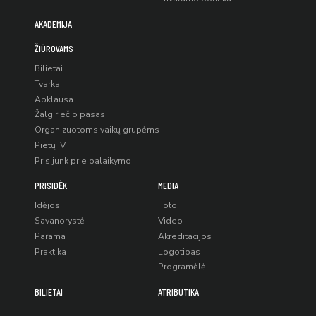
AKADEMIJA
ŽIŪROVAMS
Bilietai
Tvarka
Apklausa
Žalgiriečio pasas
Organizuotoms vaikų grupėms
Pietų IV
Prisijunk prie palaikymo
PRISIDĖK
MEDIA
Idėjos
Foto
Savanorystė
Video
Parama
Akreditacijos
Praktika
Logotipas
Programėlė
BILIETAI
ATRIBUTIKA