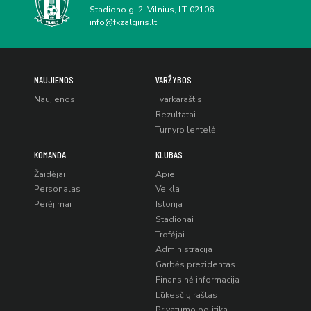
Stadiono g. 2, Vilnius, LT-02106
info@fkzalgiris.lt
NAUJIENOS
VARŽYBOS
Naujienos
Tvarkaraštis
Rezultatai
Turnyro lentelė
KOMANDA
KLUBAS
Žaidėjai
Apie
Personalas
Veikla
Perėjimai
Istorija
Stadionai
Trofėjai
Administracija
Garbės prezidentas
Finansinė informacija
Lūkesčių raštas
Privatumo politika