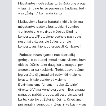
Mėgstantys nuotraukas turės išskirtinę progą
– įsiamžinti ne tik su pavieniais žaidėjais, bet ir
visa „Žalgirio“ komanda kartu.
Mažiausiems laukia batutai ir kiti užsiėmimai,
mėgstantys pašokti bus laukiami zumbos
treniruotėje, o muzikos mėgėjus išjudins
koncertas. LFF stadiono scenoje pasirodys
neseniai didžiausioje šalies arenoje
koncertavusi hiphopo grupė „8 Kambarys“.
„Futbolas neatsiejamas nuo aistruolių,
gerbėjų, o pastarieji metai mums visiems buvo
didelis iššūkis, teko daug kartų matytis per
atstumą ar su kaukėmis. Todėl pasvarstėme,
jog vertėtų šį gimtadienį pažymėti kitaip nei
įprastai ir taip atsidėkoti visiems
ištikimiausiems fanams, – sakė „Žalgirio“
direktorė Vilma Venslovaitienė. – Bus smagu
pagaliau pabūti drauge, atšvęsti gimtadienį
kartu, kaip tikra „Žalgirio“ šeima. Kviečiame
prisijungti ir senelius, ir tėvus, ir vaikus – visus,