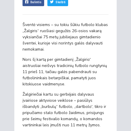
Dalintis
Skelbti
Šventė visiems – su tokiu šūkiu futbolo klubas
„Žalgiris“ ruošiasi gegužės 26-osios vakarą
vyksiančiai 75 metų jubiliejaus gimtadienio
šventei, kurioje visi norintys galės dalyvauti
nemokamai.
Nors šį kartą per gimtadienį „Žalgirio“
aistruoliai neišvys tradicinių futbolo rungtynių
11 prieš 11, tačiau galės pabendrauti su
futbolininkais betarpiškai, pamatyti juos
kitokiuose vaidmenyse.
Žalgiriečiai kartu su gerbėjais dalyvaus
įvairiose aktyviose veiklose – pasiūlys
išbandyti „burbulų“ futbolo, „dartbolo“, tikro ir
pripučiamo stalo futbolo žaidimus, prisijungs
prie šeimų festivalio komandų, o komandos
vartininkai leis įmušti nuo 11 metrų žymos.