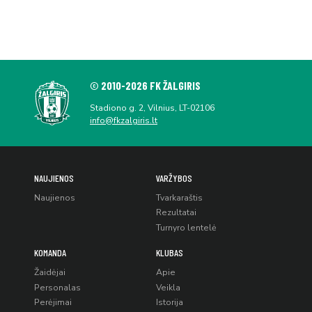
© 2010-2026 FK ŽALGIRIS
Stadiono g. 2, Vilnius, LT-02106
info@fkzalgiris.lt
NAUJIENOS
VARŽYBOS
Naujienos
Tvarkaraštis
Rezultatai
Turnyro lentelė
KOMANDA
KLUBAS
Žaidėjai
Apie
Personalas
Veikla
Perėjimai
Istorija