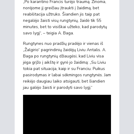
„Po karantino Francis turėjo traumą. Žinoma,
norėjome jį greičiau įtraukti į žaidimą, bet
reabilitacija užtruko. Šiandien jis taip pat
negalėjo žaisti visų rungtynių, žaidė tik 55
minutes, bet to visiškai užteko, kad parodytų
savo lygį“, – teigia A. Baga.
Rungtynes nuo pradžių pradėjo ir vienas iš
„Žalgirio“ pagrindinių žaidėjų Liviu Antalis. A.
Baga po rungtynių džiaugėsi, kad Liviu visa
jėga grįžo į aikštę ir gyrė jo žaidimą: „Su Liviu
tokia pat situacija, kaip ir su Franciu. Puikus
pasirodymas ir labai sėkmingos rungtynės. Jam
reikėjo daugiau laiko atsigauti, bet šiandien
jau galėjo žaisti ir parodyti savo lygį.“