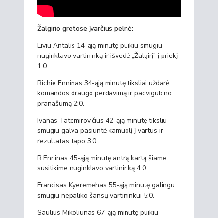
Žalgirio gretose įvarčius pelnė:
Liviu Antalis 14-ąją minutę puikiu smūgiu
nuginklavo vartininką ir išvedė „Žalgirį” į priekį
1:0.
Richie Enninas 34-ąją minutę tiksliai uždarė
komandos draugo perdavimą ir padvigubino
pranašumą 2:0.
Ivanas Tatomirovičius 42-ąją minutę tiksliu
smūgiu galva pasiuntė kamuolį į vartus ir
rezultatas tapo 3:0.
R.Enninas 45-ąją minutę antrą kartą šiame
susitikime nuginklavo vartininką 4:0.
Francisas Kyeremehas 55-ąją minutę galingu
smūgiu nepaliko šansų vartininkui 5:0.
Saulius Mikoliūnas 67-ąją minutę puikiu