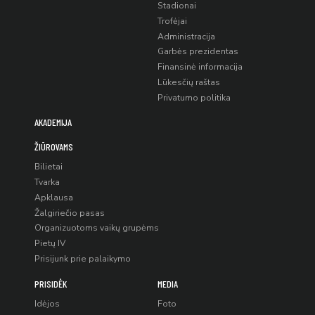
Stadionai
Trofėjai
Administracija
Garbės prezidentas
Finansinė informacija
Lūkesčių raštas
Privatumo politika
AKADEMIJA
ŽIŪROVAMS
Bilietai
Tvarka
Apklausa
Žalgiriečio pasas
Organizuotoms vaikų grupėms
Pietų IV
Prisijunk prie palaikymo
PRISIDĖK
MEDIA
Idėjos
Foto