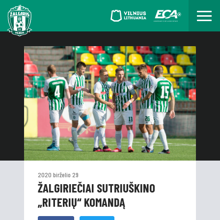
2020 birželio 29
ŽALGIRIEČIAI SUTRIUŠKINO
„RITERIŲ“ KOMANDĄ