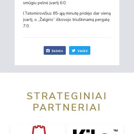
smūgiu pelnė įvartį 6:0.
I.Tatomirovičius 85-ąją minutę pridėjo dar vieną
įvartį, o „Žalgiris” iškovojo triuškinamą pergalę
7:0.
Dalintis
Skelbti
STRATEGINIAI
PARTNERIAI