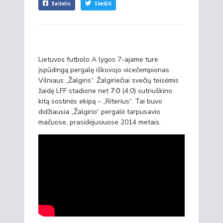
Dalintis
Skelbti
Lietuvos futbolo A lygos 7-ajame ture
įspūdingą pergalę iškovojo vicečempionas
Vilniaus „Žalgiris“. Žalgiriečiai svečių teisėmis
žaidę LFF stadione net
7:0
(4:0) sutriuškino
kitą sostinės ekipą – „Riterius“. Tai buvo
didžiausia „Žalgirio“ pergalė tarpusavio
mačuose, prasidėjusiuose 2014 metais.