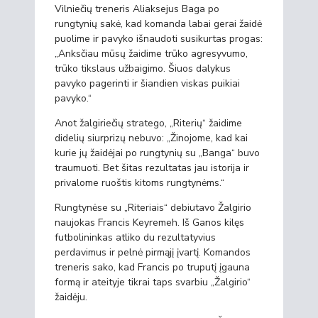
Vilniečių treneris Aliaksejus Baga po
rungtynių sakė, kad komanda labai gerai žaidė
puolime ir pavyko išnaudoti susikurtas progas:
„Anksčiau mūsų žaidime trūko agresyvumo,
trūko tikslaus užbaigimo. Šiuos dalykus
pavyko pagerinti ir šiandien viskas puikiai
pavyko.“
Anot žalgiriečių stratego, „Riterių“ žaidime
didelių siurprizų nebuvo: „Žinojome, kad kai
kurie jų žaidėjai po rungtynių su „Banga“ buvo
traumuoti. Bet šitas rezultatas jau istorija ir
privalome ruoštis kitoms rungtynėms.“
Rungtynėse su „Riteriais“ debiutavo Žalgirio
naujokas Francis Keyremeh. Iš Ganos kilęs
futbolininkas atliko du rezultatyvius
perdavimus ir pelnė pirmąjį įvartį. Komandos
treneris sako, kad Francis po truputį įgauna
formą ir ateityje tikrai taps svarbiu „Žalgirio“
žaidėju.