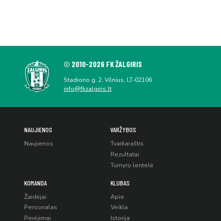
© 2010-2026 FK ŽALGIRIS
Stadiono g. 2, Vilnius, LT-02106
info@fkzalgiris.lt
NAUJIENOS
VARŽYBOS
Naujienos
Tvarkaraštis
Rezultatai
Turnyro lentelė
KOMANDA
KLUBAS
Žaidėjai
Apie
Personalas
Veikla
Perėjimai
Istorija