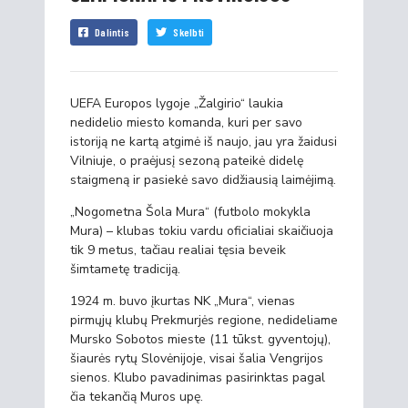
Dalintis
Skelbti
UEFA Europos lygoje „Žalgirio“ laukia
nedidelio miesto komanda, kuri per savo
istoriją ne kartą atgimė iš naujo, jau yra žaidusi
Vilniuje, o praėjusį sezoną pateikė didelę
staigmeną ir pasiekė savo didžiausią laimėjimą.
„Nogometna Šola Mura“ (futbolo mokykla
Mura) – klubas tokiu vardu oficialiai skaičiuoja
tik 9 metus, tačiau realiai tęsia beveik
šimtametę tradiciją.
1924 m. buvo įkurtas NK „Mura“, vienas
pirmųjų klubų Prekmurjės regione, nedideliame
Mursko Sobotos mieste (11 tūkst. gyventojų),
šiaurės rytų Slovėnijoje, visai šalia Vengrijos
sienos. Klubo pavadinimas pasirinktas pagal
čia tekančią Muros upę.