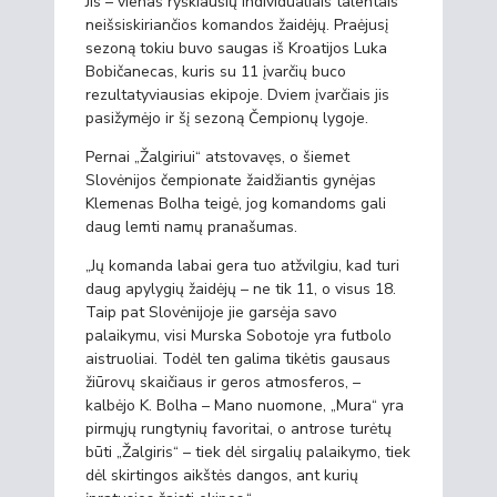
Jis – vienas ryškiausių individualiais talentais
neišsiskiriančios komandos žaidėjų. Praėjusį
sezoną tokiu buvo saugas iš Kroatijos Luka
Bobičanecas, kuris su 11 įvarčių buco
rezultatyviausias ekipoje. Dviem įvarčiais jis
pasižymėjo ir šį sezoną Čempionų lygoje.
Pernai „Žalgiriui“ atstovavęs, o šiemet
Slovėnijos čempionate žaidžiantis gynėjas
Klemenas Bolha teigė, jog komandoms gali
daug lemti namų pranašumas.
„Jų komanda labai gera tuo atžvilgiu, kad turi
daug apylygių žaidėjų – ne tik 11, o visus 18.
Taip pat Slovėnijoje jie garsėja savo
palaikymu, visi Murska Sobotoje yra futbolo
aistruoliai. Todėl ten galima tikėtis gausaus
žiūrovų skaičiaus ir geros atmosferos, –
kalbėjo K. Bolha – Mano nuomone, „Mura“ yra
pirmųjų rungtynių favoritai, o antrose turėtų
būti „Žalgiris“ – tiek dėl sirgalių palaikymo, tiek
dėl skirtingos aikštės dangos, ant kurių