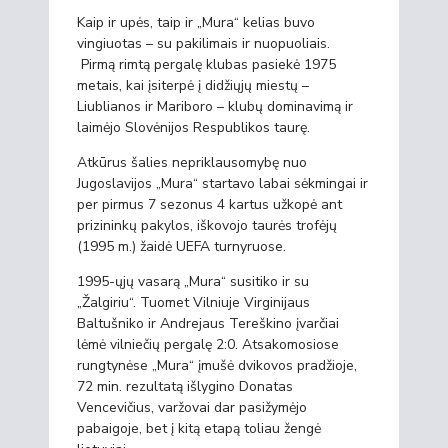
Kaip ir upės, taip ir „Mura“ kelias buvo
vingiuotas – su pakilimais ir nuopuoliais.
Pirmą rimtą pergalę klubas pasiekė 1975
metais, kai įsiterpė į didžiųjų miestų –
Liublianos ir Mariboro – klubų dominavimą ir
laimėjo Slovėnijos Respublikos taurę.
Atkūrus šalies nepriklausomybę nuo
Jugoslavijos „Mura“ startavo labai sėkmingai ir
per pirmus 7 sezonus 4 kartus užkopė ant
prizininkų pakylos, iškovojo taurės trofėjų
(1995 m.) žaidė UEFA turnyruose.
1995-ųjų vasarą „Mura“ susitiko ir su
„Žalgiriu“. Tuomet Vilniuje Virginijaus
Baltušniko ir Andrejaus Tereškino įvarčiai
lėmė vilniečių pergalę 2:0. Atsakomosiose
rungtynėse „Mura“ įmušė dvikovos pradžioje,
72 min. rezultatą išlygino Donatas
Vencevičius, varžovai dar pasižymėjo
pabaigoje, bet į kitą etapą toliau žengė