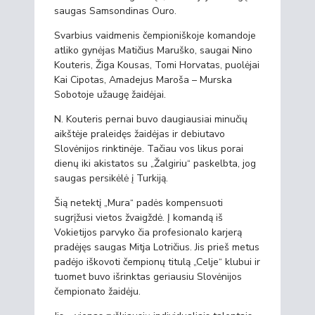
saugas Samsondinas Ouro.
Svarbius vaidmenis čempioniškoje komandoje
atliko gynėjas Matičius Maruško, saugai Nino
Kouteris, Žiga Kousas, Tomi Horvatas, puolėjai
Kai Cipotas, Amadejus Maroša – Murska
Sobotoje užaugę žaidėjai.
N. Kouteris pernai buvo daugiausiai minučių
aikštėje praleidęs žaidėjas ir debiutavo
Slovėnijos rinktinėje. Tačiau vos likus porai
dienų iki akistatos su „Žalgiriu“ paskelbta, jog
saugas persikėlė į Turkiją.
Šią netektį „Mura“ padės kompensuoti
sugrįžusi vietos žvaigždė. Į komandą iš
Vokietijos parvyko čia profesionalo karjerą
pradėjęs saugas Mitja Lotričius. Jis prieš metus
padėjo iškovoti čempionų titulą „Celje“ klubui ir
tuomet buvo išrinktas geriausiu Slovėnijos
čempionato žaidėju.