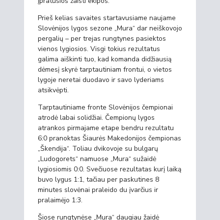
įpratusios žaisti ekipos.“
Prieš kelias savaites startavusiame naujame
Slovėnijos lygos sezone „Mura“ dar neiškovojo
pergalių – per trejas rungtynes pasiektos
vienos lygiosios. Visgi tokius rezultatus
galima aiškinti tuo, kad komanda didžiausią
dėmesį skyrė tarptautiniam frontui, o vietos
lygoje neretai duodavo ir savo lyderiams
atsikvėpti.
Tarptautiniame fronte Slovėnijos čempionai
atrodė labai solidžiai. Čempionų lygos
atrankos pirmajame etape bendru rezultatu
6:0 pranoktas Šiaurės Makedonijos čempionas
„Škendija“. Toliau dvikovoje su bulgarų
„Ludogorets“ namuose „Mura“ sužaidė
lygiosiomis 0:0. Svečiuose rezultatas kurį laiką
buvo lygus 1:1, tačiau per paskutines 8
minutes slovėnai praleido du įvarčius ir
pralaimėjo 1:3.
Šiose rungtynėse „Mura“ daugiau žaidė