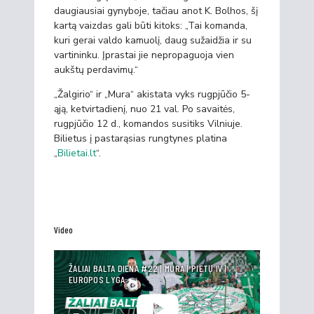
daugiausiai gynyboje, tačiau anot K. Bolhos, šį
kartą vaizdas gali būti kitoks: „Tai komanda,
kuri gerai valdo kamuolį, daug sužaidžia ir su
vartininku. Įprastai jie nepropaguoja vien
aukštų perdavimų.“
„Žalgirio“ ir „Mura“ akistata vyks rugpjūčio 5-
ąją, ketvirtadienį, nuo 21 val. Po savaitės,
rugpjūčio 12 d., komandos susitiks Vilniuje.
Bilietus į pastarąsias rungtynes platina
„
Bilietai.lt
“.
Video
ŽALIAI BALTA DIENA #22 | MURA | PIETŲ IV |
EUROPOS LYGA