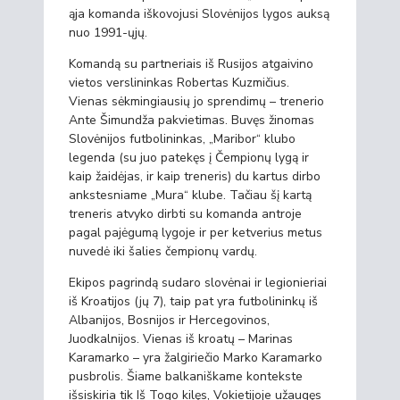
ąja komanda iškovojusi Slovėnijos lygos auksą
nuo 1991-ųjų.
Komandą su partneriais iš Rusijos atgaivino
vietos verslininkas Robertas Kuzmičius.
Vienas sėkmingiausių jo sprendimų – trenerio
Ante Šimundža pakvietimas. Buvęs žinomas
Slovėnijos futbolininkas, „Maribor“ klubo
legenda (su juo patekęs į Čempionų lygą ir
kaip žaidėjas, ir kaip treneris) du kartus dirbo
ankstesniame „Mura“ klube. Tačiau šį kartą
treneris atvyko dirbti su komanda antroje
pagal pajėgumą lygoje ir per ketverius metus
nuvedė iki šalies čempionų vardų.
Ekipos pagrindą sudaro slovėnai ir legionieriai
iš Kroatijos (jų 7), taip pat yra futbolininkų iš
Albanijos, Bosnijos ir Hercegovinos,
Juodkalnijos. Vienas iš kroatų – Marinas
Karamarko – yra žalgiriečio Marko Karamarko
pusbrolis. Šiame balkaniškame kontekste
išsiskiria tik Iš Togo kilęs, Vokietijoje užaugęs