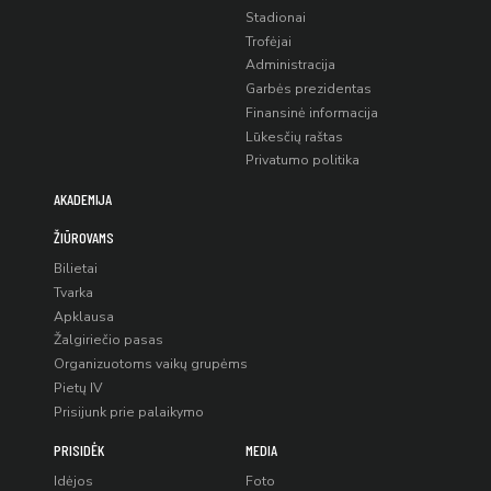
Stadionai
Trofėjai
Administracija
Garbės prezidentas
Finansinė informacija
Lūkesčių raštas
Privatumo politika
AKADEMIJA
ŽIŪROVAMS
Bilietai
Tvarka
Apklausa
Žalgiriečio pasas
Organizuotoms vaikų grupėms
Pietų IV
Prisijunk prie palaikymo
PRISIDĖK
MEDIA
Idėjos
Foto