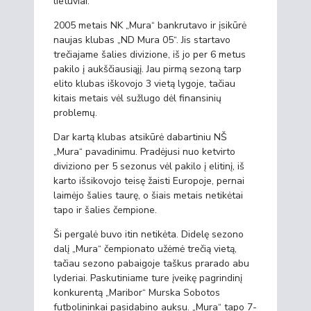
lietuviai.
2005 metais NK „Mura“ bankrutavo ir įsikūrė
naujas klubas „ND Mura 05“. Jis startavo
trečiajame šalies divizione, iš jo per 6 metus
pakilo į aukščiausiąjį. Jau pirmą sezoną tarp
elito klubas iškovojo 3 vietą lygoje, tačiau
kitais metais vėl sužlugo dėl finansinių
problemų.
Dar kartą klubas atsikūrė dabartiniu NŠ
„Mura“ pavadinimu. Pradėjusi nuo ketvirto
diviziono per 5 sezonus vėl pakilo į elitinį, iš
karto išsikovojo teisę žaisti Europoje, pernai
laimėjo šalies taurę, o šiais metais netikėtai
tapo ir šalies čempione.
Ši pergalė buvo itin netikėta. Didelę sezono
dalį „Mura“ čempionato užėmė trečią vietą,
tačiau sezono pabaigoje taškus prarado abu
lyderiai. Paskutiniame ture įveikę pagrindinį
konkurentą „Maribor“ Murska Sobotos
futbolininkai pasidabino auksu. „Mura“ tapo 7-