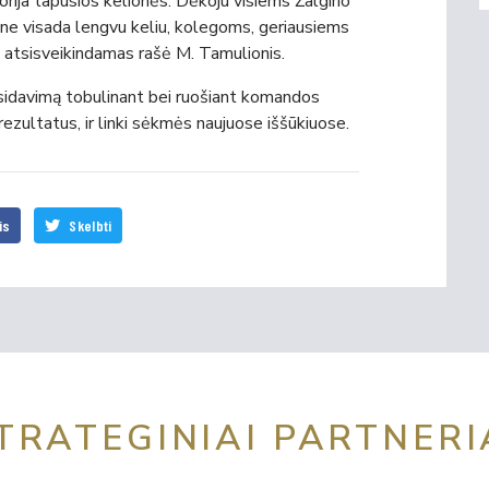
storija tapusios kelionės. Dėkoju visiems Žalgirio
o ne visada lengvu keliu, kolegoms, geriausiems
 – atsisveikindamas rašė M. Tamulionis.
tsidavimą tobulinant bei ruošiant komandos
rezultatus, ir linki sėkmės naujuose iššūkiuose.
is
Skelbti
TRATEGINIAI PARTNERI