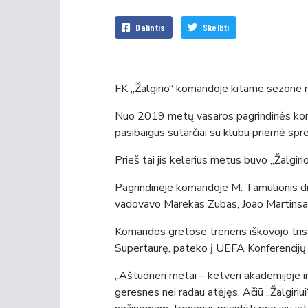
Dalintis
Skelbti
FK „Žalgirio“ komandoje kitame sezone n
Nuo 2019 metų vasaros pagrindinės koma
pasibaigus sutarčiai su klubu priėmė spre
Prieš tai jis kelerius metus buvo „Žalgiri
Pagrindinėje komandoje M. Tamulionis di
vadovavo Marekas Zubas, Joao Martinsas,
Komandos gretose treneris iškovojo tris 
Supertaurę, pateko į UEFA Konferencijų 
„Aštuoneri metai – ketveri akademijoje ir
geresnes nei radau atėjęs. Ačiū „Žalgiriu