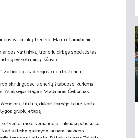
ebus vartininkų trenerio Manto Tamulionio.
ndos vartininkų treneriu dirbęs specialistas
ndimą ieškoti naujų iššūkių.
o“ vartininkų akademijos koordinatoriumi.
rbo skirtinguose trenerių štabuose, kuriems
 Aliaksejus Baga ir Vladimiras Čeburinas.
čempionų titulus, dukart laimėjo taurę, kartą –
lygos grupių etapą.
 ketveri pirmoje komandoje. Tikiuosi palieku jas
i“ kad suteikė galimybę jaunam, niekieno