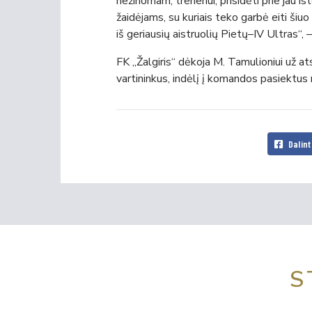
nežinomam, treneriui, prisidėti prie jau i
žaidėjams, su kuriais teko garbė eiti šiu
iš geriausių aistruolių Pietų–IV Ultras“,
FK „Žalgiris“ dėkoja M. Tamulioniui už a
vartininkus, indėlį į komandos pasiektus 
Dalint
S