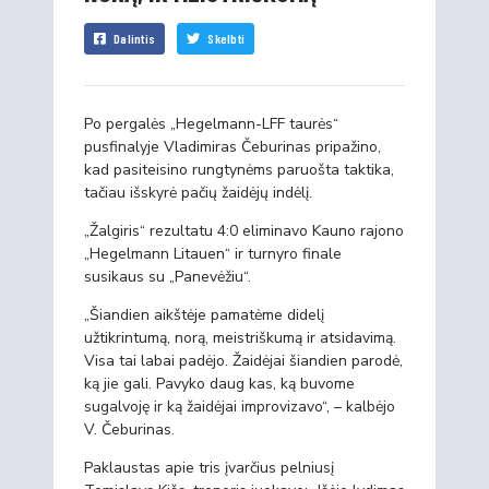
Dalintis
Skelbti
Po pergalės „Hegelmann-LFF taurės“
pusfinalyje Vladimiras Čeburinas pripažino,
kad pasiteisino rungtynėms paruošta taktika,
tačiau išskyrė pačių žaidėjų indėlį.
„Žalgiris“ rezultatu 4:0 eliminavo Kauno rajono
„Hegelmann Litauen“ ir turnyro finale
susikaus su „Panevėžiu“.
„Šiandien aikštėje pamatėme didelį
užtikrintumą, norą, meistriškumą ir atsidavimą.
Visa tai labai padėjo. Žaidėjai šiandien parodė,
ką jie gali. Pavyko daug kas, ką buvome
sugalvoję ir ką žaidėjai improvizavo“, – kalbėjo
V. Čeburinas.
Paklaustas apie tris įvarčius pelniusį