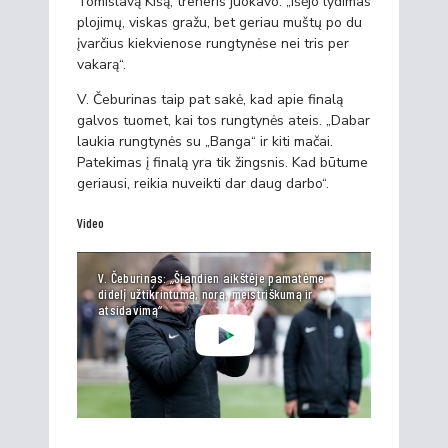
Tomislavą Kišą, treneris juokavo: „Išėjo lydimas
plojimų, viskas gražu, bet geriau muštų po du
įvarčius kiekvienose rungtynėse nei tris per
vakarą“.
V. Čeburinas taip pat sakė, kad apie finalą
galvos tuomet, kai tos rungtynės ateis. „Dabar
laukia rungtynės su „Banga“ ir kiti mačai.
Patekimas į finalą yra tik žingsnis. Kad būtume
geriausi, reikia nuveikti dar daug darbo“.
Video
V. Čeburinas: „Šiandien aikštėje pamatėme
didelį užtikrintumą, norą, meistriškumą ir
atsidavimą“