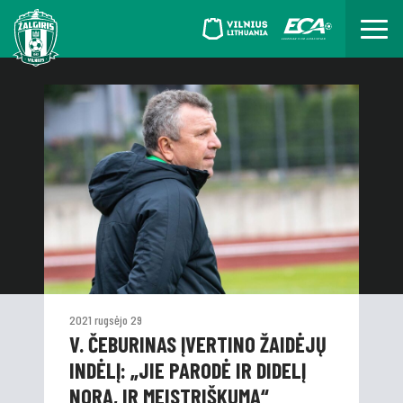
2021 rugsėjo 29
V. ČEBURINAS ĮVERTINO ŽAIDĖJŲ
INDĖLĮ: „JIE PARODĖ IR DIDELĮ
NORĄ, IR MEISTRIŠKUMĄ“