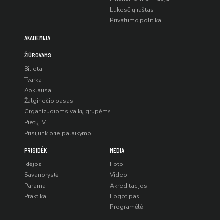
Lūkesčių raštas
Privatumo politika
AKADEMIJA
ŽIŪROVAMS
Bilietai
Tvarka
Apklausa
Žalgiriečio pasas
Organizuotoms vaikų grupėms
Pietų IV
Prisijunk prie palaikymo
PRISIDĖK
MEDIA
Idėjos
Foto
Savanorystė
Video
Parama
Akreditacijos
Praktika
Logotipas
Programėlė