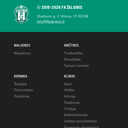
© 2010-2026 FK ŽALGIRIS
Stadiono g. 2, Vilnius, LT-02106
info@fkzalgiris.lt
NAUJIENOS
VARŽYBOS
Naujienos
Tvarkaraštis
Rezultatai
Turnyro lentelė
KOMANDA
KLUBAS
Žaidėjai
Apie
Personalas
Veikla
Perėjimai
Istorija
Stadionai
Trofėjai
Administracija
Garbės prezidentas
Finansinė informacija