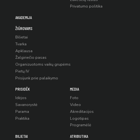
Privatumo politika
AKADEMIJA
ŽIŪROVAMS
Bilietai
Tvarka
Apklausa
Žalgiriečio pasas
Organizuotoms vaikų grupėms
Pietų IV
Prisijunk prie palaikymo
PRISIDĖK
MEDIA
Idėjos
Foto
Savanorystė
Video
Parama
Akreditacijos
Praktika
Logotipas
Programėlė
BILIETAI
ATRIBUTIKA