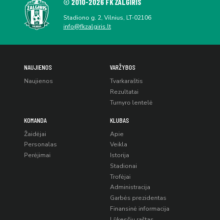
© 2010-2026 FK ŽALGIRIS
Stadiono g. 2, Vilnius, LT-02106
info@fkzalgiris.lt
NAUJIENOS
VARŽYBOS
Naujienos
Tvarkaraštis
Rezultatai
Turnyro lentelė
KOMANDA
KLUBAS
Žaidėjai
Apie
Personalas
Veikla
Perėjimai
Istorija
Stadionai
Trofėjai
Administracija
Garbės prezidentas
Finansinė informacija
Lūkesčių raštas