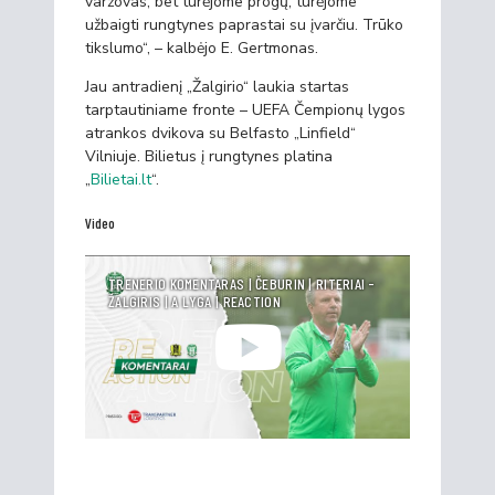
varžovas, bet turėjome progų, turėjome
užbaigti rungtynes paprastai su įvarčiu. Trūko
tikslumo“, – kalbėjo E. Gertmonas.
Jau antradienį „Žalgirio“ laukia startas
tarptautiniame fronte – UEFA Čempionų lygos
atrankos dvikova su Belfasto „Linfield“
Vilniuje. Bilietus į rungtynes platina
„
Bilietai.lt
“.
Video
TRENERIO KOMENTARAS | ČEBURIN | RITERIAI -
ŽALGIRIS | A LYGA | REACTION