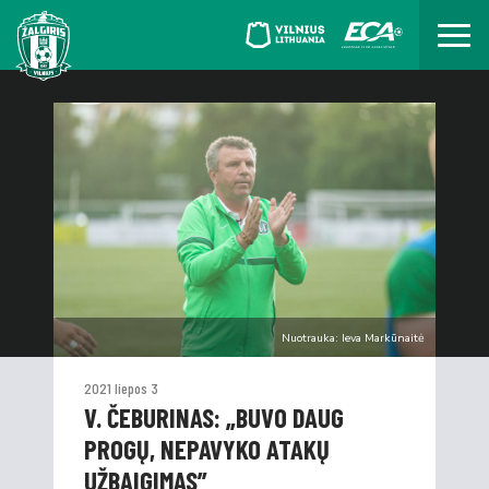
Nuotrauka: Ieva Markūnaitė
2021 liepos 3
V. ČEBURINAS: „BUVO DAUG
PROGŲ, NEPAVYKO ATAKŲ
UŽBAIGIMAS”