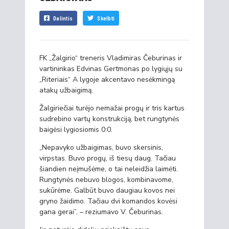
Dalintis
Skelbti
FK „Žalgirio“ treneris Vladimiras Čeburinas ir
vartininkas Edvinas Gertmonas po lygiųjų su
„Riteriais“ A lygoje akcentavo nesėkmingą
atakų užbaigimą.
Žalgiriečiai turėjo nemažai progų ir tris kartus
sudrebino vartų konstrukciją, bet rungtynės
baigėsi lygiosiomis 0:0.
„Nepavyko užbaigimas, buvo skersinis,
virpstas. Buvo progų, iš tiesų daug. Tačiau
šiandien neįmušėme, o tai neleidžia laimėti.
Rungtynės nebuvo blogos, kombinavome,
sukūrėme. Galbūt buvo daugiau kovos nei
gryno žaidimo. Tačiau dvi komandos kovėsi
gana gerai”, – reziumavo V. Čeburinas.