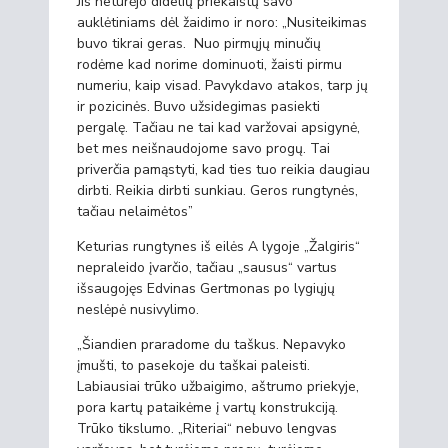
Jis neturėjo didelių priekaištų savo
auklėtiniams dėl žaidimo ir noro: „Nusiteikimas
buvo tikrai geras. Nuo pirmųjų minučių
rodėme kad norime dominuoti, žaisti pirmu
numeriu, kaip visad. Pavykdavo atakos, tarp jų
ir pozicinės. Buvo užsidegimas pasiekti
pergalę. Tačiau ne tai kad varžovai apsigynė,
bet mes neišnaudojome savo progų. Tai
priverčia pamąstyti, kad ties tuo reikia daugiau
dirbti. Reikia dirbti sunkiau. Geros rungtynės,
tačiau nelaimėtos”
Keturias rungtynes iš eilės A lygoje „Žalgiris“
nepraleido įvarčio, tačiau „sausus“ vartus
išsaugojęs Edvinas Gertmonas po lygiųjų
neslėpė nusivylimo.
„Šiandien praradome du taškus. Nepavyko
įmušti, to pasekoje du taškai paleisti.
Labiausiai trūko užbaigimo, aštrumo priekyje,
pora kartų pataikėme į vartų konstrukciją.
Trūko tikslumo. „Riteriai“ nebuvo lengvas