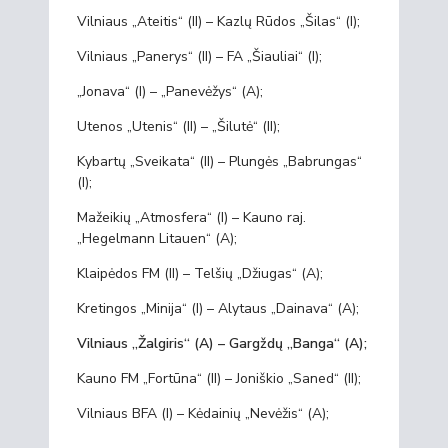
Vilniaus „Ateitis“ (II) – Kazlų Rūdos „Šilas“ (I);
Vilniaus „Panerys“ (II) – FA „Šiauliai“ (I);
„Jonava“ (I) – „Panevėžys“ (A);
Utenos „Utenis“ (II) – „Šilutė“ (II);
Kybartų „Sveikata“ (II) – Plungės „Babrungas“
(I);
Mažeikių „Atmosfera“ (I) – Kauno raj.
„Hegelmann Litauen“ (A);
Klaipėdos FM (II) – Telšių „Džiugas“ (A);
Kretingos „Minija“ (I) – Alytaus „Dainava“ (A);
Vilniaus „Žalgiris“ (A) – Gargždų „Banga“ (A);
Kauno FM „Fortūna“ (II) – Joniškio „Saned“ (II);
Vilniaus BFA (I) – Kėdainių „Nevėžis“ (A);