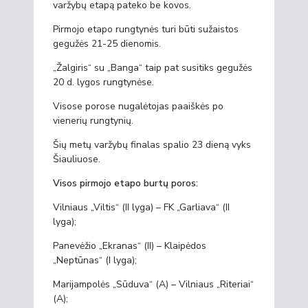
varžybų etapą pateko be kovos.
Pirmojo etapo rungtynės turi būti sužaistos
gegužės 21-25 dienomis.
„Žalgiris“ su „Banga“ taip pat susitiks gegužės
20 d. lygos rungtynėse.
Visose porose nugalėtojas paaiškės po
vienerių rungtynių.
Šių metų varžybų finalas spalio 23 dieną vyks
Šiauliuose.
Visos pirmojo etapo burtų poros:
Vilniaus „Viltis“ (II lyga) – FK „Garliava“ (II
lyga);
Panevėžio „Ekranas“ (II) – Klaipėdos
„Neptūnas“ (I lyga);
Marijampolės „Sūduva“ (A) – Vilniaus „Riteriai“
(A);