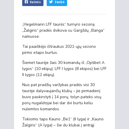
Dalintis
Skelbti
„Hegelmann LFF taurės“ turnyro sezoną
„Žalgiris“ pradės dvikova su Gargždų „Banga“
namuose.
Tai paaiškėjo ištraukus 2021-ųjų sezono
pirmo etapo burtus.
Šiemet taurėje žais 30 komandų iš „Optibet A
lygos“ (10 ekipų), LFF I lygos (8 ekipos) bei LFF
II lygos (12 ekipų).
Nuo pat pradžių varžybas pradės visi 30
taurėje dalyvaujančių klubų – jie pirmadienį
buvo paskirstyti į 14 porų, tolyn pateks visų
porų nugalėtojai bei dar dvi burtu keliu
nulemtos komandos.
Tokiomis tapo Kauno „Be1“ (II lyga) ir „Kauno
Žalgiris“ (A lyga) – šie du klubai į antrąjį