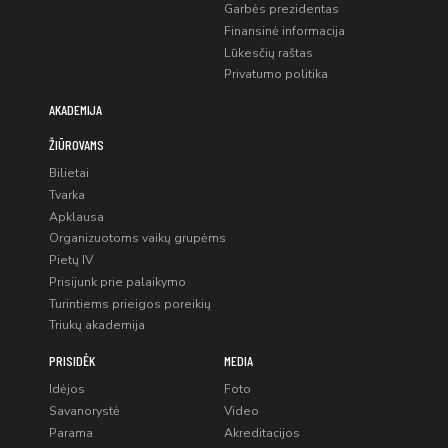
Garbės prezidentas
Finansinė informacija
Lūkesčių raštas
Privatumo politika
AKADEMIJA
ŽIŪROVAMS
Bilietai
Tvarka
Apklausa
Organizuotoms vaikų grupėms
Pietų IV
Prisijunk prie palaikymo
Turintiems prieigos poreikių
Triukų akademija
PRISIDĖK
MEDIA
Idėjos
Foto
Savanorystė
Video
Parama
Akreditacijos