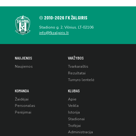
© 2010-2026 FK ŽALGIRIS
Stadiono g. 2, Vilnius, LT-02106
info@fkzalgiris.lt
NAUJIENOS
VARŽYBOS
Naujienos
Tvarkaraštis
Rezultatai
Turnyro lentelė
KOMANDA
KLUBAS
Žaidėjai
Apie
Personalas
Veikla
Perėjimai
Istorija
Stadionai
Trofėjai
Administracija