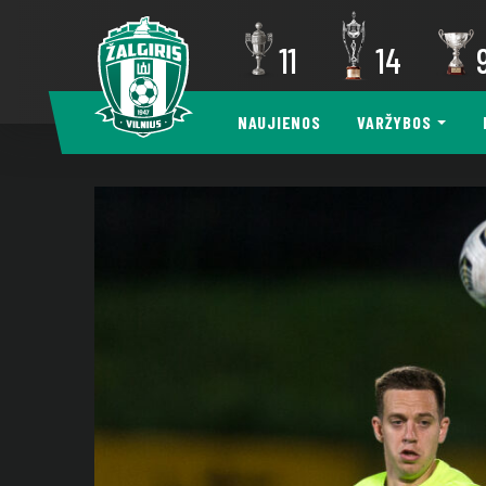
11
14
NAUJIENOS
VARŽYBOS