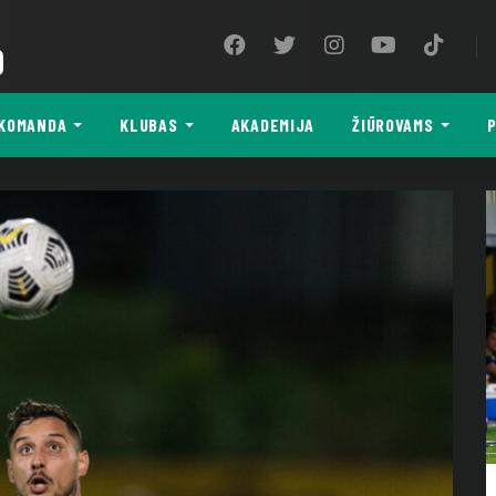
9
KOMANDA
KLUBAS
AKADEMIJA
ŽIŪROVAMS
P