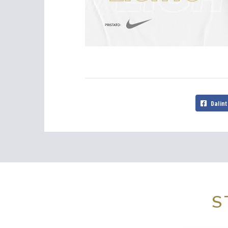
Dalint
S