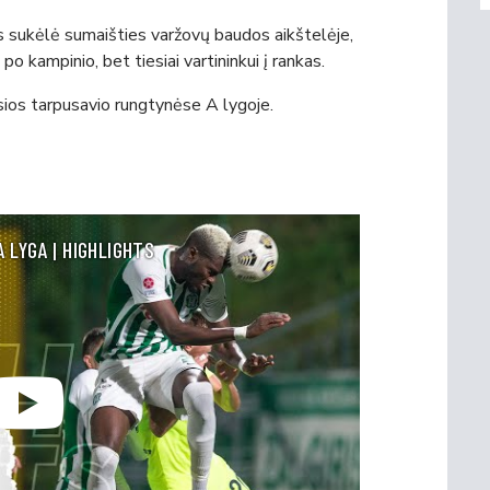
sukėlė sumaišties varžovų baudos aikštelėje,
o kampinio, bet tiesiai vartininkui į rankas.
osios tarpusavio rungtynėse A lygoje.
A LYGA | HIGHLIGHTS