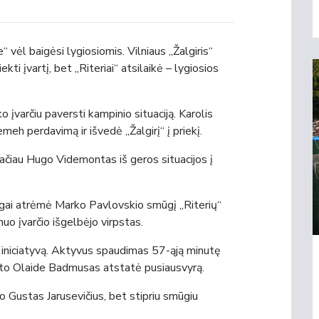
 vėl baigėsi lygiosiomis. Vilniaus „Žalgiris“
ti įvartį, bet „Riteriai“ atsilaikė – lygiosios
o įvarčiu paversti kampinio situaciją. Karolis
eh perdavimą ir išvedė „Žalgirį“ į priekį.
 tačiau Hugo Videmontas iš geros situacijos į
gai atrėmė Marko Pavlovskio smūgį „Riterių“
uo įvarčio išgelbėjo virpstas.
ė iniciatyvą. Aktyvus spaudimas 57-ąją minutę
ašto Olaide Badmusas atstatė pusiausvyrą.
jo Gustas Jarusevičius, bet stipriu smūgiu