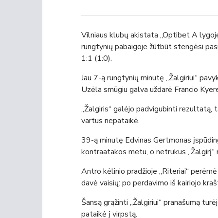
Vilniaus klubų akistata „Optibet A lygoje“
rungtynių pabaigoje žūtbūt stengėsi pasiek
1:1 (1:0).
Jau 7-ą rungtynių minutę „Žalgiriui“ pavyk
Uzėla smūgiu galva uždarė Francio Kyerem
„Žalgiris“ galėjo padvigubinti rezultatą,
vartus nepataikė.
39-ą minutę Edvinas Gertmonas įspūdin
kontraatakos metu, o netrukus „Žalgirį“ n
Antro kėlinio pradžioje „Riteriai“ perėm
davė vaisių: po perdavimo iš kairiojo kr
Šansą grąžinti „Žalgiriui“ pranašumą turė
pataikė į virpstą.