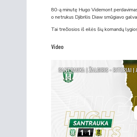
80-ą minutę Hugo Videmont perdavimas 
o netrukus Djibrilis Diaw smūgiavo galva p
Tai trečiosios iš eilės šių komandų lygi
Video
SANTRAUKA | ŽALGIRIS - RITERIAI | 