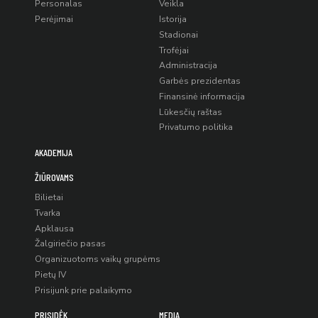
Personalas
Veikla
Perėjimai
Istorija
Stadionai
Trofėjai
Administracija
Garbės prezidentas
Finansinė informacija
Lūkesčių raštas
Privatumo politika
AKADEMIJA
ŽIŪROVAMS
Bilietai
Tvarka
Apklausa
Žalgiriečio pasas
Organizuotoms vaikų grupėms
Pietų IV
Prisijunk prie palaikymo
PRISIDĖK
MEDIA