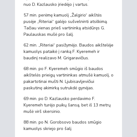
nuo D. Kazlausko įriedėjo į vartus.
57 min. perėmę kamuolį „Žalgirio“ aikštės
pusėje „Riteriai“ galėjo sušvelninti atsilkimą.
Tačiau vienas prieš vartininką atsidūręs G.
Paulauskas mušė pro šalį.
62 min. „Riteriai“ pasižymėjo. Baudos aikštelėje
kamuolys pataikė į ranką F. Kyeremeh ir
baudinį realizavo M. Grigaravičius.
68 min. po F. Kyeremeh smūgio iš baudos
aikštelės prieigų vartininkas atmušė kamuolį, o
pakartotinai mušti N. Ljubisavljevičiui
paskutinę akimirką sutrukdė gynėjas.
69 min. po D. Kazlausko perdavimo F.
Kyeremeh turėjo puikų šansą, bet iš 13 metrų
mušė virš skersinio.
88 min. po N. Gorobsovo baudos smūgio
kamuolys skriejo pro šalį.