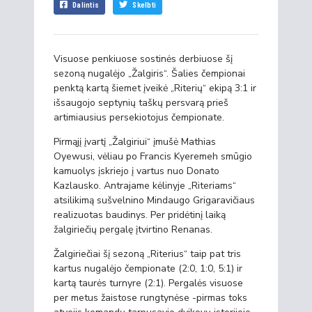
Dalintis
Skelbti
Visuose penkiuose sostinės derbiuose šį
sezoną nugalėjo „Žalgiris“. Šalies čempionai
penktą kartą šiemet įveikė „Riterių“ ekipą 3:1 ir
išsaugojo septynių taškų persvarą prieš
artimiausius persekiotojus čempionate.
Pirmąjį įvartį „Žalgiriui“ įmušė Mathias
Oyewusi, vėliau po Francis Kyeremeh smūgio
kamuolys įskriejo į vartus nuo Donato
Kazlausko. Antrajame kėlinyje „Riteriams“
atsilikimą sušvelnino Mindaugo Grigaravičiaus
realizuotas baudinys. Per pridėtinį laiką
žalgiriečių pergalę įtvirtino Renanas.
Žalgiriečiai šį sezoną „Riterius“ taip pat tris
kartus nugalėjo čempionate (2:0, 1:0, 5:1) ir
kartą taurės turnyre (2:1). Pergalės visuose
per metus žaistose rungtynėse -pirmas toks