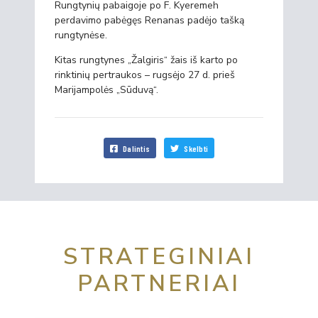
Rungtynių pabaigoje po F. Kyeremeh
perdavimo pabėgęs Renanas padėjo tašką
rungtynėse.
Kitas rungtynes „Žalgiris“ žais iš karto po
rinktinių pertraukos – rugsėjo 27 d. prieš
Marijampolės „Sūduvą“.
Dalintis
Skelbti
STRATEGINIAI
PARTNERIAI