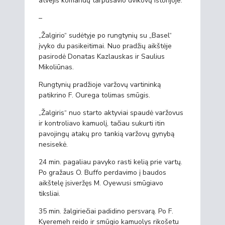
atvejis komandų tarpusavio dvikovų istorijoje.
–
„Žalgirio“ sudėtyje po rungtynių su „Basel“
įvyko du pasikeitimai. Nuo pradžių aikštėje
pasirodė Donatas Kazlauskas ir Saulius
Mikoliūnas.
Rungtynių pradžioje varžovų vartininką
patikrino F. Ourega tolimas smūgis.
„Žalgiris“ nuo starto aktyviai spaudė varžovus
ir kontroliavo kamuolį, tačiau sukurti itin
pavojingų atakų pro tankią varžovų gynybą
nesisekė.
24 min. pagaliau pavyko rasti kelią prie vartų.
Po gražaus O. Buffo perdavimo į baudos
aikštelę įsiveržęs M. Oyewusi smūgiavo
tiksliai.
35 min. žalgiriečiai padidino persvarą. Po F.
Kyeremeh reido ir smūgio kamuolys rikošetu