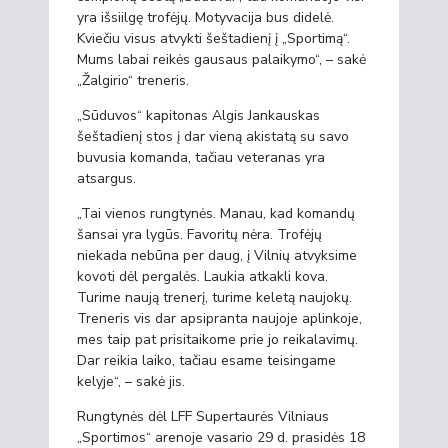
yra išsiilgę trofėjų. Motyvacija bus didelė.
Kviečiu visus atvykti šeštadienį į „Sportimą“.
Mums labai reikės gausaus palaikymo“, – sakė
„Žalgirio“ treneris.
„Sūduvos“ kapitonas Algis Jankauskas
šeštadienį stos į dar vieną akistatą su savo
buvusia komanda, tačiau veteranas yra
atsargus.
„Tai vienos rungtynės. Manau, kad komandų
šansai yra lygūs. Favoritų nėra. Trofėjų
niekada nebūna per daug, į Vilnių atvyksime
kovoti dėl pergalės. Laukia atkakli kova.
Turime naują trenerį, turime keletą naujokų.
Treneris vis dar apsipranta naujoje aplinkoje,
mes taip pat prisitaikome prie jo reikalavimų.
Dar reikia laiko, tačiau esame teisingame
kelyje“, – sakė jis.
Rungtynės dėl LFF Supertaurės Vilniaus
„Sportimos“ arenoje vasario 29 d. prasidės 18