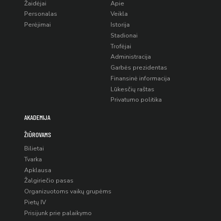
Žaidėjai
Apie
Personalas
Veikla
Perėjimai
Istorija
Stadionai
Trofėjai
Administracija
Garbės prezidentas
Finansinė informacija
Lūkesčių raštas
Privatumo politika
AKADEMIJA
ŽIŪROVAMS
Bilietai
Tvarka
Apklausa
Žalgiriečio pasas
Organizuotoms vaikų grupėms
Pietų IV
Prisijunk prie palaikymo