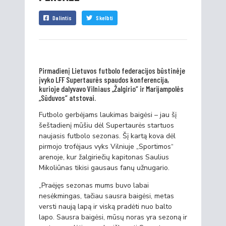
Dalintis
Skelbti
Pirmadienį Lietuvos futbolo federacijos būstinėje
įvyko LFF Supertaurės spaudos konferencija,
kurioje dalyvavo Vilniaus „Žalgirio“ ir Marijampolės
„Sūduvos“ atstovai.
Futbolo gerbėjams laukimas baigėsi – jau šį
šeštadienį mūšiu dėl Supertaurės startuos
naujasis futbolo sezonas. Šį kartą kova dėl
pirmojo trofėjaus vyks Vilniuje „Sportimos“
arenoje, kur žalgiriečių kapitonas Saulius
Mikoliūnas tikisi gausaus fanų užnugario.
„Praėjęs sezonas mums buvo labai
nesėkmingas, tačiau sausra baigėsi, metas
versti naują lapą ir viską pradėti nuo balto
lapo. Sausra baigėsi, mūsų noras yra sezoną ir