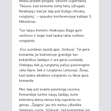
metus pradėti pergale, iškovoti Supertaurę.
Tikiuosi, kad turėsime tvirtą fanų užnugarį.
Neabejoju, kad jie taip pat išsiilgo oficialių
rungtynių“, – spaudos konferencijoje kalbėjo S.
Mikoliūnas.
Tuo tarpu treneris Aliaksejus Baga gyrė
varžovus ir teigė, kad laukia labai sunkios
rungtynės.
„Esu susidaręs įspūdį apie „Sūduvą“. Tai gera
komanda, jie kiekvienoje grandyje turi
kokybiškus žaidėjus ir yra gerai susižaidę.
Stebėjau tiek jų rungtynių įrašus pasirengimo
cikle Kipre, tiek ir rungtynes Lietuvoje. Žinau,
kad laukia atkaklios rungtynės su tikrai gera
komanda.
Mes taip pat esame pasirengę sezonui.
Komandoje turime naujų žaidėjų, kurie
kiekvieną dieną vienas kitą supranta vis
geriau. „Žalgiris“ jau tris metus užleidžia
čempionų sostą „Sūduvai“, tad komandoje visi