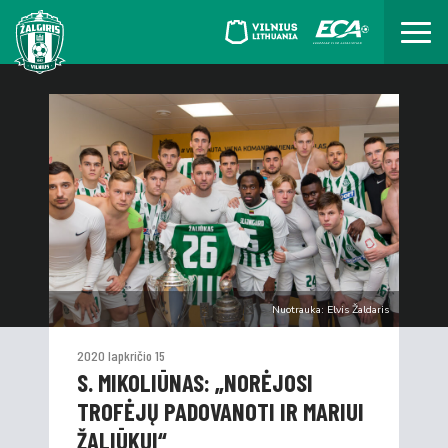
Nuotrauka: Elvis Žaldaris
2020 lapkričio 15
S. MIKOLIŪNAS: „NORĖJOSI
TROFĖJŲ PADOVANOTI IR MARIUI
ŽALIŪKUI“