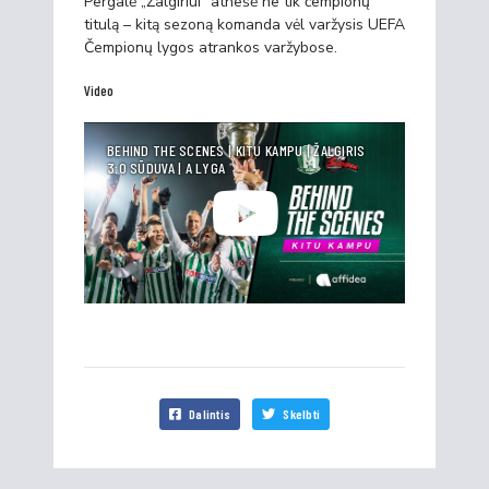
Pergalė „Žalgiriui“ atnešė ne tik čempionų
titulą – kitą sezoną komanda vėl varžysis UEFA
Čempionų lygos atrankos varžybose.
Video
BEHIND THE SCENES | KITU KAMPU | ŽALGIRIS
3:0 SŪDUVA | A LYGA
Dalintis
Skelbti