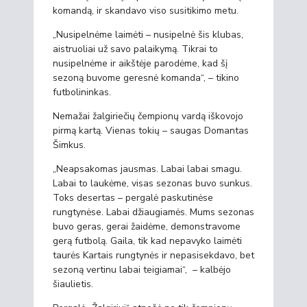
komandą, ir skandavo viso susitikimo metu.
„Nusipelnėme laimėti – nusipelnė šis klubas,
aistruoliai už savo palaikymą. Tikrai to
nusipelnėme ir aikštėje parodėme, kad šį
sezoną buvome geresnė komanda“, – tikino
futbolininkas.
Nemažai žalgiriečių čempionų vardą iškovojo
pirmą kartą. Vienas tokių – saugas Domantas
Šimkus.
„Neapsakomas jausmas. Labai labai smagu.
Labai to laukėme, visas sezonas buvo sunkus.
Toks desertas – pergalė paskutinėse
rungtynėse. Labai džiaugiamės. Mums sezonas
buvo geras, gerai žaidėme, demonstravome
gerą futbolą. Gaila, tik kad nepavyko laimėti
taurės Kartais rungtynės ir nepasisekdavo, bet
sezoną vertinu labai teigiamai“, – kalbėjo
šiaulietis.