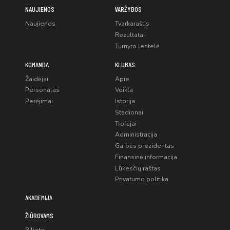
NAUJIENOS
VARŽYBOS
Naujienos
Tvarkaraštis
Rezultatai
Turnyro lentelė
KOMANDA
KLUBAS
Žaidėjai
Apie
Personalas
Veikla
Perėjimai
Istorija
Stadionai
Trofėjai
Administracija
Garbės prezidentas
Finansinė informacija
Lūkesčių raštas
Privatumo politika
AKADEMIJA
ŽIŪROVAMS