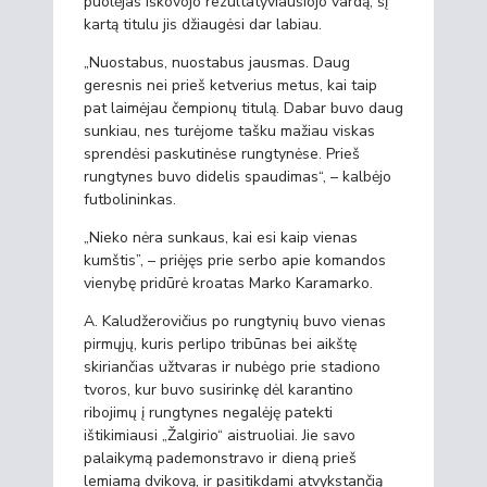
puolėjas iškovojo rezultatyviausiojo vardą, šį
kartą titulu jis džiaugėsi dar labiau.
„Nuostabus, nuostabus jausmas. Daug
geresnis nei prieš ketverius metus, kai taip
pat laimėjau čempionų titulą. Dabar buvo daug
sunkiau, nes turėjome tašku mažiau viskas
sprendėsi paskutinėse rungtynėse. Prieš
rungtynes buvo didelis spaudimas“, – kalbėjo
futbolininkas.
„Nieko nėra sunkaus, kai esi kaip vienas
kumštis”, – priėjęs prie serbo apie komandos
vienybę pridūrė kroatas Marko Karamarko.
A. Kaludžerovičius po rungtynių buvo vienas
pirmųjų, kuris perlipo tribūnas bei aikštę
skiriančias užtvaras ir nubėgo prie stadiono
tvoros, kur buvo susirinkę dėl karantino
ribojimų į rungtynes negalėję patekti
ištikimiausi „Žalgirio“ aistruoliai. Jie savo
palaikymą pademonstravo ir dieną prieš
lemiamą dvikovą, ir pasitikdami atvykstančią