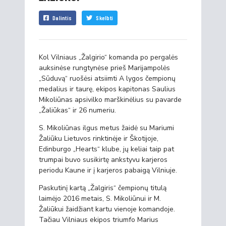
Dalintis
Skelbti
Kol Vilniaus „Žalgirio“ komanda po pergalės
auksinėse rungtynėse prieš Marijampolės
„Sūduvą“ ruošėsi atsiimti A lygos čempionų
medalius ir taurę, ekipos kapitonas Saulius
Mikoliūnas apsivilko marškinėlius su pavarde
„Žaliūkas“ ir 26 numeriu.
S. Mikoliūnas ilgus metus žaidė su Mariumi
Žaliūku Lietuvos rinktinėje ir Škotijoje,
Edinburgo „Hearts“ klube, jų keliai taip pat
trumpai buvo susikirtę ankstyvu karjeros
periodu Kaune ir į karjeros pabaigą Vilniuje.
Paskutinį kartą „Žalgiris“ čempionų titulą
laimėjo 2016 metais, S. Mikoliūnui ir M.
Žaliūkui žaidžiant kartu vienoje komandoje.
Tačiau Vilniaus ekipos triumfo Marius