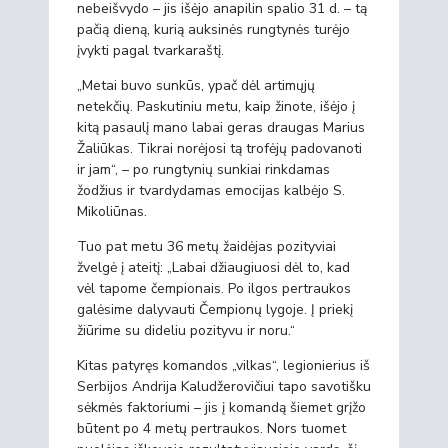
nebeišvydo – jis išėjo anapilin spalio 31 d. – tą
pačią dieną, kurią auksinės rungtynės turėjo
įvykti pagal tvarkaraštį.
„Metai buvo sunkūs, ypač dėl artimųjų
netekčių. Paskutiniu metu, kaip žinote, išėjo į
kitą pasaulį mano labai geras draugas Marius
Žaliūkas. Tikrai norėjosi tą trofėjų padovanoti
ir jam“, – po rungtynių sunkiai rinkdamas
žodžius ir tvardydamas emocijas kalbėjo S.
Mikoliūnas.
Tuo pat metu 36 metų žaidėjas pozityviai
žvelgė į ateitį: „Labai džiaugiuosi dėl to, kad
vėl tapome čempionais. Po ilgos pertraukos
galėsime dalyvauti Čempionų lygoje. Į priekį
žiūrime su dideliu pozityvu ir noru.“
Kitas patyręs komandos „vilkas“, legionierius iš
Serbijos Andrija Kaludžerovičiui tapo savotišku
sėkmės faktoriumi – jis į komandą šiemet grįžo
būtent po 4 metų pertraukos. Nors tuomet