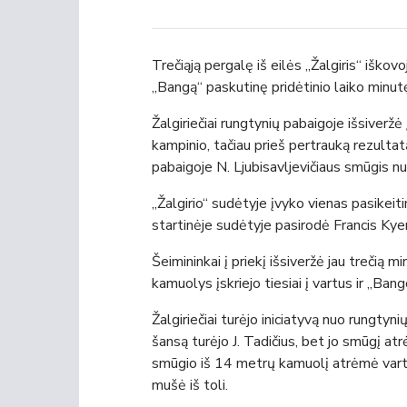
Trečiąją pergalę iš eilės „Žalgiris“ iškov
„Bangą“ paskutinę pridėtinio laiko minut
Žalgiriečiai rungtynių pabaigoje išsiverž
kampinio, tačiau prieš pertrauką rezultat
pabaigoje N. Ljubisavljevičiaus smūgis nu
„Žalgirio“ sudėtyje įvyko vienas pasikei
startinėje sudėtyje pasirodė Francis Ky
Šeimininkai į priekį išsiveržė jau trečią
kamuolys įskriejo tiesiai į vartus ir „Ban
Žalgiriečiai turėjo iniciatyvą nuo rungtyni
šansą turėjo J. Tadičius, bet jo smūgį at
smūgio iš 14 metrų kamuolį atrėmė varti
mušė iš toli.