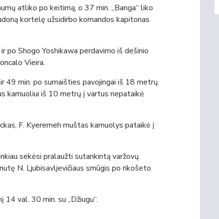
umų atliko po keitimą, o 37 min. „Banga“ liko
audoną kortelę užsidirbo komandos kapitonas
o ir po Shogo Yoshikawa perdavimo iš dešinio
oncalo Vieira.
s ir 49 min. po sumaišties pavojingai iš 18 metrų
 kamuoliui iš 10 metrų į vartus nepataikė
rbickas, F. Kyeremeh muštas kamuolys pataikė į
sunkiau sekėsi pralaužti sutankintą varžovų
inutę N. Ljubisavljevičiaus smūgis po rikošeto
į 14 val. 30 min. su „Džiugu“.