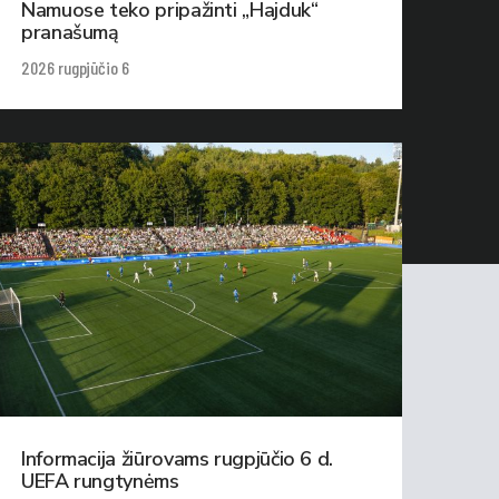
Namuose teko pripažinti „Hajduk“
pranašumą
2026 rugpjūčio 6
Informacija žiūrovams rugpjūčio 6 d.
UEFA rungtynėms