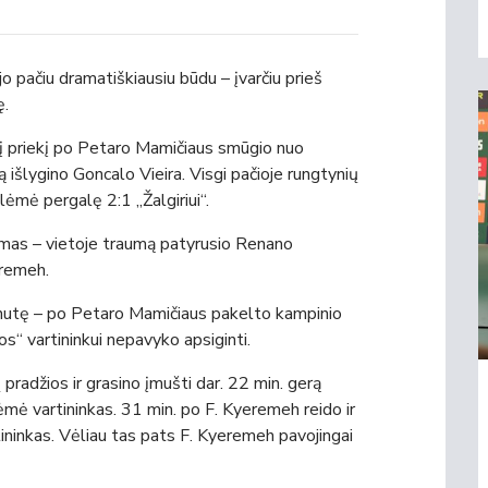
ojo pačiu dramatiškiausiu būdu – įvarčiu prieš
ę.
ė į priekį po Petaro Mamičiaus smūgio nuo
ą išlygino Goncalo Vieira. Visgi pačioje rungtynių
lėmė pergalę 2:1 „Žalgiriui“.
timas – vietoje traumą patyrusio Renano
eremeh.
 minutę – po Petaro Mamičiaus pakelto kampinio
gos“ vartininkui nepavyko apsiginti.
ų pradžios ir grasino įmušti dar. 22 min. gerą
rėmė vartininkas. 31 min. po F. Kyeremeh reido ir
ninkas. Vėliau tas pats F. Kyeremeh pavojingai