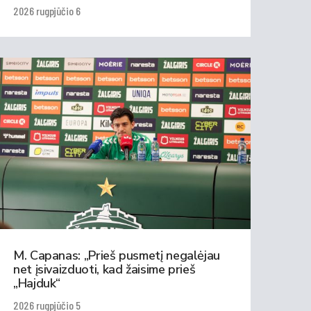
2026 rugpjūčio 6
M. Capanas: „Prieš pusmetį negalėjau
net įsivaizduoti, kad žaisime prieš
„Hajduk“
2026 rugpjūčio 5