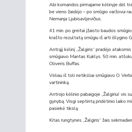
Abi komandos pirmajame kėlinyje dėl tra
be vieno žaidėjo – po smūgio varžovui r
Nemanja Ljubisavljevičius.
41 min. po greitai įžaisto baudos smūgi
krašto rezultatą smūgiu iš arti išlygino G
Antrąjį kėlinį „Žalgiris“ pradėjo atakomi
smūgiavo Mantas Kuklys. 50 min. atšokus
Oliveris Buffas.
Vėliau iš toli netiksliai smūgiavo O. Ve
vartininką.
Antrojo kėlinio pabaigoje „Žalgiriui‘ vis 
gynybą. Visgi septintą pridėtinio laiko m
pasiekė tikslą.
Kitas rungtynes „Žalgiris“ žais sekmadien