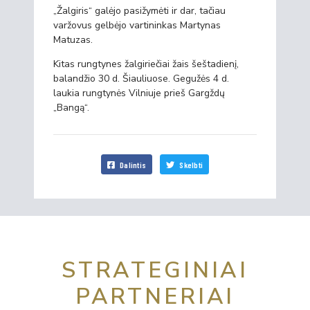
„Žalgiris“ galėjo pasižymėti ir dar, tačiau
varžovus gelbėjo vartininkas Martynas
Matuzas.
Kitas rungtynes žalgiriečiai žais šeštadienį,
balandžio 30 d. Šiauliuose. Gegužės 4 d.
laukia rungtynės Vilniuje prieš Gargždų
„Bangą“.
Dalintis
Skelbti
STRATEGINIAI
PARTNERIAI