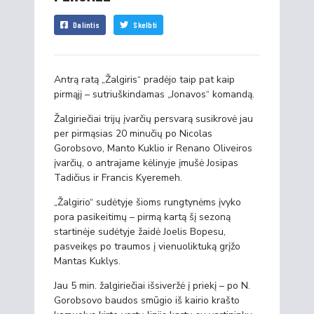
Dalintis
Skelbti
Antrą ratą „Žalgiris“ pradėjo taip pat kaip
pirmąjį – sutriuškindamas „Jonavos“ komandą.
Žalgiriečiai trijų įvarčių persvarą susikrovė jau
per pirmąsias 20 minučių po Nicolas
Gorobsovo, Manto Kuklio ir Renano Oliveiros
įvarčių, o antrajame kėlinyje įmušė Josipas
Tadičius ir Francis Kyeremeh.
„Žalgirio“ sudėtyje šioms rungtynėms įvyko
pora pasikeitimų – pirmą kartą šį sezoną
startinėje sudėtyje žaidė Joelis Bopesu,
pasveikęs po traumos į vienuoliktuką grįžo
Mantas Kuklys.
Jau 5 min. žalgiriečiai išsiveržė į priekį – po N.
Gorobsovo baudos smūgio iš kairio krašto