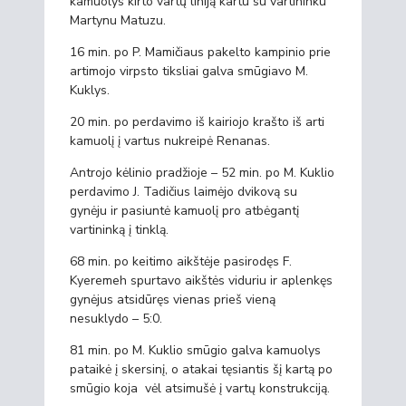
kamuolys kirto vartų liniją kartu su vartininku
Martynu Matuzu.
16 min. po P. Mamičiaus pakelto kampinio prie
artimojo virpsto tiksliai galva smūgiavo M.
Kuklys.
20 min. po perdavimo iš kairiojo krašto iš arti
kamuolį į vartus nukreipė Renanas.
Antrojo kėlinio pradžioje – 52 min. po M. Kuklio
perdavimo J. Tadičius laimėjo dvikovą su
gynėju ir pasiuntė kamuolį pro atbėgantį
vartininką į tinklą.
68 min. po keitimo aikštėje pasirodęs F.
Kyeremeh spurtavo aikštės viduriu ir aplenkęs
gynėjus atsidūręs vienas prieš vieną
nesuklydo – 5:0.
81 min. po M. Kuklio smūgio galva kamuolys
pataikė į skersinį, o atakai tęsiantis šį kartą po
smūgio koja vėl atsimušė į vartų konstrukciją.