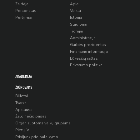
Žaidėjai
Apie
Personalas
Veikla
Perėjimai
Istorija
Stadionai
Trofėjai
Administracija
Garbės prezidentas
Finansinė informacija
Lūkesčių raštas
Privatumo politika
AKADEMIJA
ŽIŪROVAMS
Bilietai
Tvarka
Apklausa
Žalgiriečio pasas
Organizuotoms vaikų grupėms
Pietų IV
Prisijunk prie palaikymo