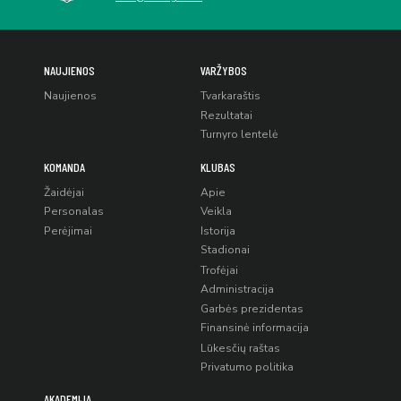
NAUJIENOS
VARŽYBOS
Naujienos
Tvarkaraštis
Rezultatai
Turnyro lentelė
KOMANDA
KLUBAS
Žaidėjai
Apie
Personalas
Veikla
Perėjimai
Istorija
Stadionai
Trofėjai
Administracija
Garbės prezidentas
Finansinė informacija
Lūkesčių raštas
Privatumo politika
AKADEMIJA