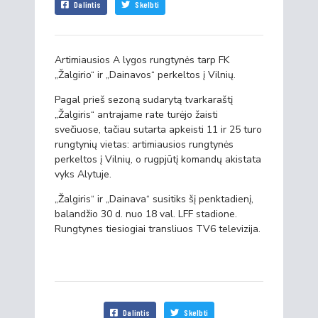
Dalintis
Skelbti
Artimiausios A lygos rungtynės tarp FK
„Žalgirio“ ir „Dainavos“ perkeltos į Vilnių.
Pagal prieš sezoną sudarytą tvarkaraštį
„Žalgiris“ antrajame rate turėjo žaisti
svečiuose, tačiau sutarta apkeisti 11 ir 25 turo
rungtynių vietas: artimiausios rungtynės
perkeltos į Vilnių, o rugpjūtį komandų akistata
vyks Alytuje.
„Žalgiris“ ir „Dainava“ susitiks šį penktadienį,
balandžio 30 d. nuo 18 val. LFF stadione.
Rungtynes tiesiogiai transliuos TV6 televizija.
Dalintis
Skelbti