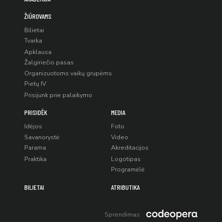
ŽIŪROVAMS
Bilietai
Tvarka
Apklausa
Žalgiriečio pasas
Organizuotoms vaikų grupėms
Pietų IV
Prisijunk prie palaikymo
PRISIDĖK
MEDIA
Idėjos
Foto
Savanorystė
Video
Parama
Akreditacijos
Praktika
Logotipas
Programėlė
BILIETAI
ATRIBUTIKA
Sprendimas: