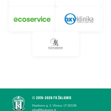
© 2010-2026 FK ŽALGIRIS
Stadiono g. 2, Vilnius, LT-02106
info@fkzalgiris.lt