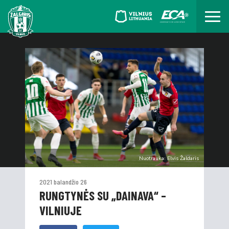
Nuotrauka: Elvis Žaldaris
2021 balandžio 26
RUNGTYNĖS SU „DAINAVA“ –
VILNIUJE