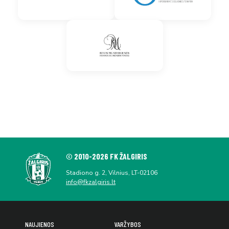
© 2010-2026 FK ŽALGIRIS
Stadiono g. 2, Vilnius, LT-02106
info@fkzalgiris.lt
NAUJIENOS
VARŽYBOS