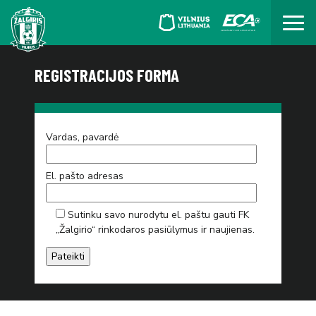
REGISTRACIJOS FORMA
Vardas, pavardė
El. pašto adresas
Sutinku savo nurodytu el. paštu gauti FK
„Žalgirio“ rinkodaros pasiūlymus ir naujienas.