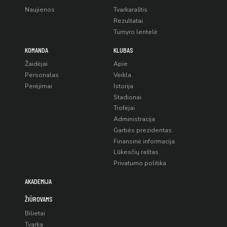
Naujienos
Tvarkaraštis
Rezultatai
Turnyro lentelė
KOMANDA
KLUBAS
Žaidėjai
Apie
Personalas
Veikla
Perėjimai
Istorija
Stadionai
Trofėjai
Administracija
Garbės prezidentas
Finansinė informacija
Lūkesčių raštas
Privatumo politika
AKADEMIJA
ŽIŪROVAMS
Bilietai
Tvarka