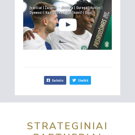
Įvarčiai | Žalgiris - Jonava | Ourega | Kuklys |
Oyewusi | Kazlauskas| Miličkovič | Goal
Dalintis
Skelbti
STRATEGINIAI