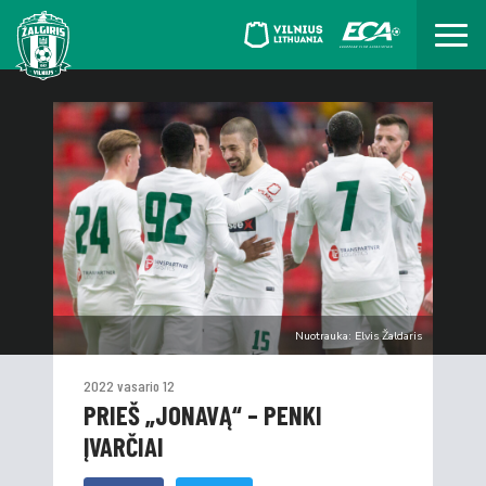
Nuotrauka: Elvis Žaldaris
2022 vasario 12
PRIEŠ „JONAVĄ“ – PENKI
ĮVARČIAI