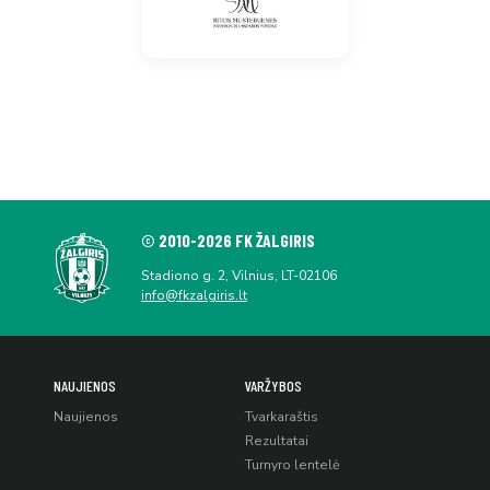
© 2010-2026 FK ŽALGIRIS
Stadiono g. 2, Vilnius, LT-02106
info@fkzalgiris.lt
NAUJIENOS
VARŽYBOS
Naujienos
Tvarkaraštis
Rezultatai
Turnyro lentelė