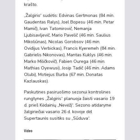
krašto.
„Žalgirio“ sudėtis: Edvinas Gertmonas (84 min.
Gaudentas Ralys), Joel Bopesu (46 min. Petar
Mamič), Ivan Tatomirovič, Nemanja
Ljubisavljevič, Mario Pavelič (46 min. Saulius
Mikoliūnas), Nicolas Gorobsov (46 min.
Ovidijus Verbickas), Francis Kyeremeh (84 min.
Gabrielis Nikonovas), Mantas Kuklys (46 min.
Marko Miličkovič), Fabien Ourega (46 min.
Mathias Oyewusi), Josip Tadič (46 min. Adams
Olubi), Motiejus Burba (67 min. Donatas
Kazlauskas).
Paskutines pasiruošimo sezonui kontrolines
rungtynes „Žalgiris“ planuoja žaisti vasario 19
d. prieš Kėdainių „Nevėžį“. Sezono atidaryme
žalgiriečiai vasario 26 d. kovoje dėl
Supertaurės susitiks su „Sūduva“.
Video