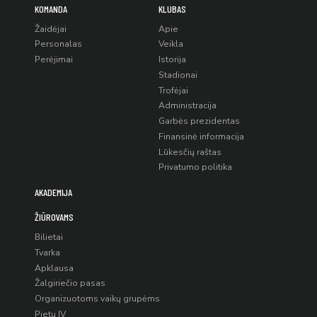
KOMANDA
KLUBAS
Žaidėjai
Apie
Personalas
Veikla
Perėjimai
Istorija
Stadionai
Trofėjai
Administracija
Garbės prezidentas
Finansinė informacija
Lūkesčių raštas
Privatumo politika
AKADEMIJA
ŽIŪROVAMS
Bilietai
Tvarka
Apklausa
Žalgiriečio pasas
Organizuotoms vaikų grupėms
Pietų IV