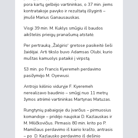
pora kartų gelbėjo vartininkas, o 37 min. jiems
kontratakoje pavyko ir rezultatą išlyginti –
įmušė Marius Ganausauskas.
Visgi 39 min. M. Kuklys smūgiu iš baudos
aikštelės prieigų pranašumą atstatė.
Per pertrauką „Žalgirio“ gretose pasikeitė šeši
žaidėjai. Arti tikslo buvo Adamsas Olubi, kurio
muštas kamuolys pataikė į virpstą.
53 min. po Francis Kyeremeh perdavimo
pasižymėjo M. Oyewusi.
Antrojo kėlinio viduryje F. Kyeremeh
nerealizavo baudinio – smūgį nuo 11 metrų
žymos atrėmė vartininkas Martynas Matuzas.
Rungtynių pabaigoje du įvarčius – pirmuosius
komandoje – pridėjo naujokai D. Kazlauskas ir
M. Miličkovičius. Pirmasis 80 min. krito po P.
Mamičiaus perdavimo iš kairio krašto, antrasis
– po D. Kazlausko perdavimo iš dešinio