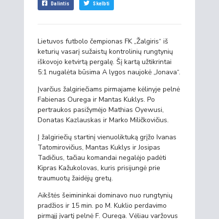
Dalintis
Skelbti
Lietuvos futbolo čempionas FK „Žalgiris“ iš
keturių vasarį sužaistų kontrolinių rungtynių
iškovojo ketvirtą pergalę. Šį kartą užtikrintai
5:1 nugalėta būsima A lygos naujokė „Jonava“.
Įvarčius žalgiriečiams pirmajame kėlinyje pelnė
Fabienas Ourega ir Mantas Kuklys. Po
pertraukos pasižymėjo Mathias Oyewusi,
Donatas Kazlauskas ir Marko Miličkovičius.
Į žalgiriečių startinį vienuoliktuką grįžo Ivanas
Tatomirovičius, Mantas Kuklys ir Josipas
Tadičius, tačiau komandai negalėjo padėti
Kipras Kažukolovas, kuris prisijungė prie
traumuotų žaidėjų gretų.
Aikštės šeimininkai dominavo nuo rungtynių
pradžios ir 15 min. po M. Kuklio perdavimo
pirmąjį įvartį pelnė F. Ourega. Vėliau varžovus