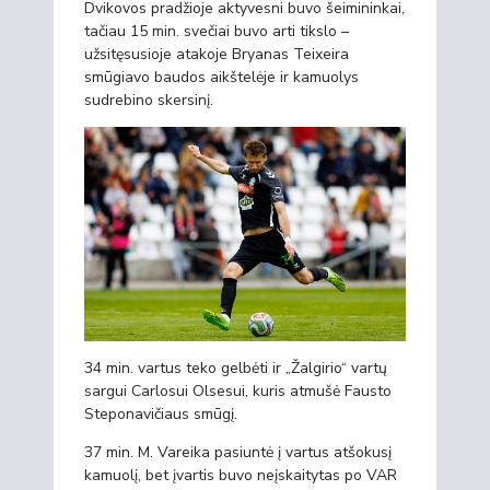
Dvikovos pradžioje aktyvesni buvo šeimininkai,
tačiau 15 min. svečiai buvo arti tikslo –
užsitęsusioje atakoje Bryanas Teixeira
smūgiavo baudos aikštelėje ir kamuolys
sudrebino skersinį.
34 min. vartus teko gelbėti ir „Žalgirio“ vartų
sargui Carlosui Olsesui, kuris atmušė Fausto
Steponavičiaus smūgį.
37 min. M. Vareika pasiuntė į vartus atšokusį
kamuolį, bet įvartis buvo neįskaitytas po VAR