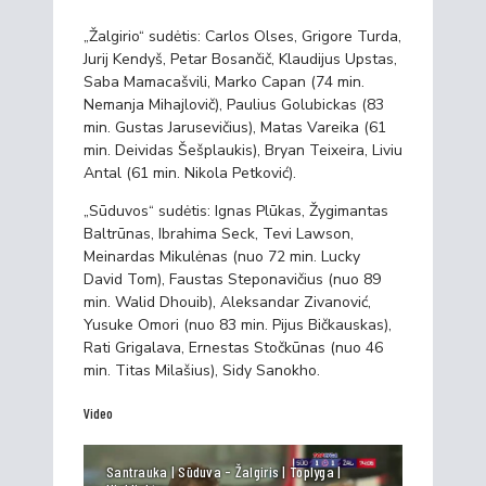
„Žalgirio“ sudėtis: Carlos Olses, Grigore Turda,
Jurij Kendyš, Petar Bosančič, Klaudijus Upstas,
Saba Mamacašvili, Marko Capan (74 min.
Nemanja Mihajlovič), Paulius Golubickas (83
min. Gustas Jarusevičius), Matas Vareika (61
min. Deividas Šešplaukis), Bryan Teixeira, Liviu
Antal (61 min. Nikola Petković).
„Sūduvos“ sudėtis: Ignas Plūkas, Žygimantas
Baltrūnas, Ibrahima Seck, Tevi Lawson,
Meinardas Mikulėnas (nuo 72 min. Lucky
David Tom), Faustas Steponavičius (nuo 89
min. Walid Dhouib), Aleksandar Zivanović,
Yusuke Omori (nuo 83 min. Pijus Bičkauskas),
Rati Grigalava, Ernestas Stočkūnas (nuo 46
min. Titas Milašius), Sidy Sanokho.
Video
Santrauka | Sūduva - Žalgiris | Toplyga |