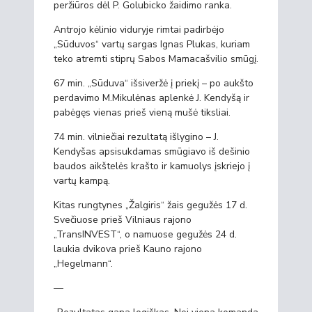
peržiūros dėl P. Golubicko žaidimo ranka.
Antrojo kėlinio viduryje rimtai padirbėjo
„Sūduvos“ vartų sargas Ignas Plukas, kuriam
teko atremti stiprų Sabos Mamacašvilio smūgį.
67 min. „Sūduva“ išsiveržė į priekį – po aukšto
perdavimo M.Mikulėnas aplenkė J. Kendyšą ir
pabėgęs vienas prieš vieną mušė tiksliai.
74 min. vilniečiai rezultatą išlygino – J.
Kendyšas apsisukdamas smūgiavo iš dešinio
baudos aikštelės krašto ir kamuolys įskriejo į
vartų kampą.
Kitas rungtynes „Žalgiris“ žais gegužės 17 d.
Svečiuose prieš Vilniaus rajono
„TransINVEST“, o namuose gegužės 24 d.
laukia dvikova prieš Kauno rajono
„Hegelmann“.
—