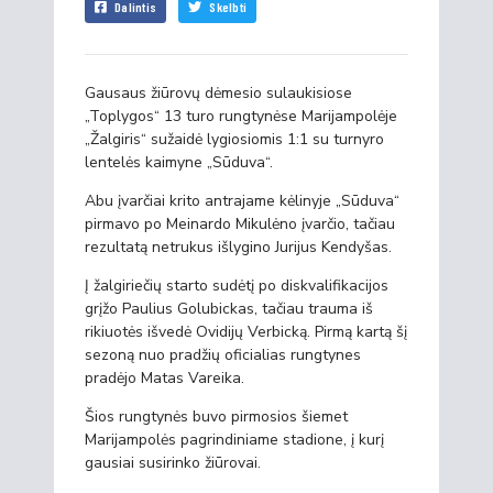
Dalintis
Skelbti
Gausaus žiūrovų dėmesio sulaukisiose
„Toplygos“ 13 turo rungtynėse Marijampolėje
„Žalgiris“ sužaidė lygiosiomis 1:1 su turnyro
lentelės kaimyne „Sūduva“.
Abu įvarčiai krito antrajame kėlinyje „Sūduva“
pirmavo po Meinardo Mikulėno įvarčio, tačiau
rezultatą netrukus išlygino Jurijus Kendyšas.
Į žalgiriečių starto sudėtį po diskvalifikacijos
grįžo Paulius Golubickas, tačiau trauma iš
rikiuotės išvedė Ovidijų Verbicką. Pirmą kartą šį
sezoną nuo pradžių oficialias rungtynes
pradėjo Matas Vareika.
Šios rungtynės buvo pirmosios šiemet
Marijampolės pagrindiniame stadione, į kurį
gausiai susirinko žiūrovai.