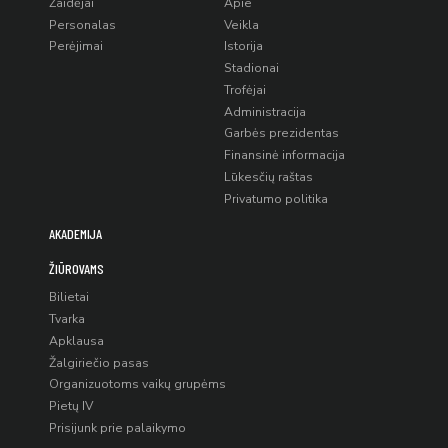
Žaidėjai
Apie
Personalas
Veikla
Perėjimai
Istorija
Stadionai
Trofėjai
Administracija
Garbės prezidentas
Finansinė informacija
Lūkesčių raštas
Privatumo politika
AKADEMIJA
ŽIŪROVAMS
Bilietai
Tvarka
Apklausa
Žalgiriečio pasas
Organizuotoms vaikų grupėms
Pietų IV
Prisijunk prie palaikymo