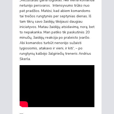
„Rezultatas gana logiškas. Nei viena komanda
neturėjo persvaros. Intensyvumo trūko nuo
pat pradžios. Matėsi, kad abiem komandoms
tai trečios rungtynės per septynias dienas. Iš
tam tikrų savo žaidėjų tikėjausi daugiau
iniciatyvos. Matau žaidėjų atsidavimą, norą, bet
to nepakanka. Man patiko tik paskutinės 20
minučių, žaidėjų reakcija po praleisto įvarčio.
Abi komandos turbūt nenorėjo sužaisti
lygiosiomis, atakavo ir vieni, ir kiti“, – po
rungtynių kalbėjo žalgiriečių treneris Andrius
Skerla.
—