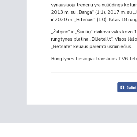
vyriausiuoju treneriu yra nuliūdinęs ketu
2013 m. su „Banga“ (1:1), 2017 m. su „Jo
ir 2020 m. „Riteriais“ (1:0). Kitas 18 rung
„Žalgirio“ ir „Šiaulių“ dvikova vyks kovo 
rungtynes platina „Bilietai.lt“. Visos lė
„Betsafe“ keliaus paremti ukrainiečius.
Rungtynes tiesiogiai transliuos TV6 telev
Dalint