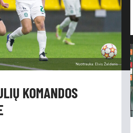
Nuotrauka: Elvis Žaldaris
AULIŲ KOMANDOS
E