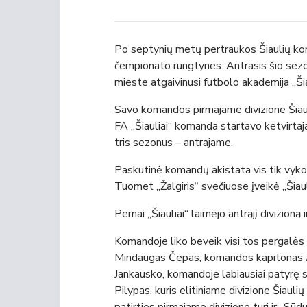
Po septynių metų pertraukos Šiaulių koma
čempionato rungtynes. Antrasis šio sezon
mieste atgaivinusi futbolo akademija „Šiau
Savo komandos pirmajame divizione Šia
FA „Šiauliai“ komanda startavo ketvirtaj
tris sezonus – antrajame.
Paskutinė komandų akistata vis tik vyko
Tuomet „Žalgiris“ svečiuose įveikė „Šiaul
Pernai „Šiauliai“ laimėjo antrąjį divizioną
Komandoje liko beveik visi tos pergalės ka
Mindaugas Čepas, komandos kapitonas Alg
Jankausko, komandoje labiausiai patyrę 
Pilypas, kuris elitiniame divizione Šiaul