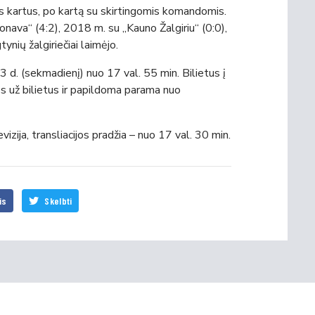
ris kartus, po kartą su skirtingomis komandomis.
nava“ (4:2), 2018 m. su „Kauno Žalgiriu“ (0:0),
tynių žalgiriečiai laimėjo.
13 d. (sekmadienį) nuo 17 val. 55 min. Bilietus į
šos už bilietus ir papildoma parama nuo
izija, transliacijos pradžia – nuo 17 val. 30 min.
is
Skelbti