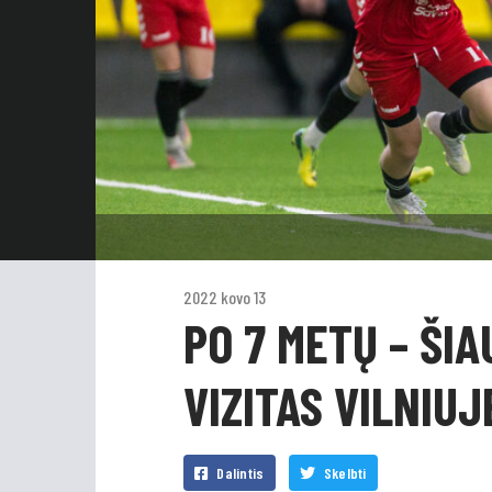
2022 kovo 13
PO 7 METŲ – ŠI
VIZITAS VILNIUJ
Dalintis
Skelbti