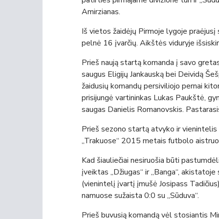
patirties pirmajame divizione turi ir „S
Amirzianas.
Iš vietos žaidėjų Pirmoje lygoje praėjusį 
pelnė 16 įvarčių. Aikštės viduryje išsiski
Prieš naują startą komanda į savo gretas
saugus Eligijų Jankauską bei Deividą Šešpl
žaidusių komandų persiviliojo pernai ki
prisijungė vartininkas Lukas Paukštė, g
saugas Danielis Romanovskis. Pastarasis 
Prieš sezono startą atvyko ir vienintelis 
„Trakuose“ 2015 metais futbolo aistru
Kad šiauliečiai nesiruošia būti pastumdėl
įveiktas „Džiugas“ ir „Banga“, akistatoje
(vienintelį įvartį įmušė Josipass Tadiči
namuose sužaista 0:0 su „Sūduva“.
Prieš buvusią komandą vėl stosiantis M