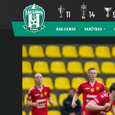
11
14
NAUJIENOS
VARŽYBOS