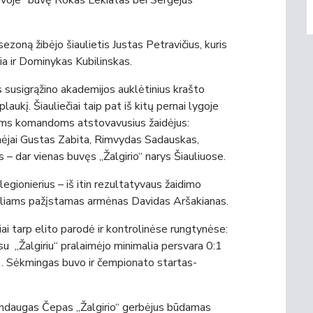
ūduvoje“ buvę Rokas Lekiatas bei Sergejus
sezoną žibėjo šiaulietis Justas Petravičius, kuris
ria ir Dominykas Kubilinskas.
 susigrąžino akademijos auklėtinius krašto
aukį. Šiauliečiai taip pat iš kitų pernai lygoje
toms komandoms atstovavusius žaidėjus:
ynėjai Gustas Zabita, Rimvydas Sadauskas,
– dar vienas buvęs „Žalgirio“ narys Šiauliuose.
legionierius – iš itin rezultatyvaus žaidimo
oliams pažįstamas armėnas Davidas Aršakianas.
iai tarp elito parodė ir kontrolinėse rungtynėse:
 su „Žalgiriu“ pralaimėjo minimalia persvara 0:1
us). Sėkmingas buvo ir čempionato startas-
indaugas Čepas „Žalgirio“ gerbėjus būdamas