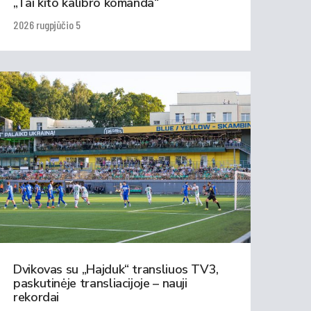
„Tai kito kalibro komanda“
2026 rugpjūčio 5
Dvikovas su „Hajduk“ transliuos TV3,
paskutinėje transliacijoje – nauji
rekordai