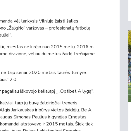
nda vėl lankysis Vilniuje žaisti šalies
o „Žalgirio“ varžovas – profesionalų futbolą
liai“.
ulių miestas neturėjo nuo 2015 metų. 2016 m.
ame divizione, vėliau du metus žaidė trečiajame,
 ne taip senai: 2020 metais taurės turnyre.
ius“ 2:0.
 ir pagaliau iškovojo kelialapį į „Optibet A lygą“.
lviai, tarp jų buvę žalgiriečiai treneris
is Jankauskas ir būrys vietos žaidėjų. Be A.
saugas Simonas Paulius ir gynėjas Ernestas
ių komandai atstovavo ir 2015 metais. Šiek tiek