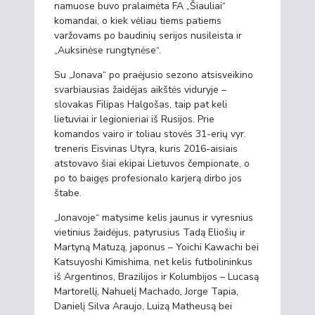
namuose buvo pralaimėta FA „Šiauliai“
komandai, o kiek vėliau tiems patiems
varžovams po baudinių serijos nusileista ir
„Auksinėse rungtynėse“.
Su „Jonava“ po praėjusio sezono atsisveikino
svarbiausias žaidėjas aikštės viduryje –
slovakas Filipas Halgošas, taip pat keli
lietuviai ir legionieriai iš Rusijos. Prie
komandos vairo ir toliau stovės 31-erių vyr.
treneris Eisvinas Utyra, kuris 2016-aisiais
atstovavo šiai ekipai Lietuvos čempionate, o
po to baigęs profesionalo karjerą dirbo jos
štabe.
„Jonavoje“ matysime kelis jaunus ir vyresnius
vietinius žaidėjus, patyrusius Tadą Eliošių ir
Martyną Matuzą, japonus – Yoichi Kawachi bei
Katsuyoshi Kimishima, net kelis futbolininkus
iš Argentinos, Brazilijos ir Kolumbijos – Lucasą
Martorellį, Nahuelį Machado, Jorge Tapia,
Danielį Silva Araujo, Luizą Matheusą bei