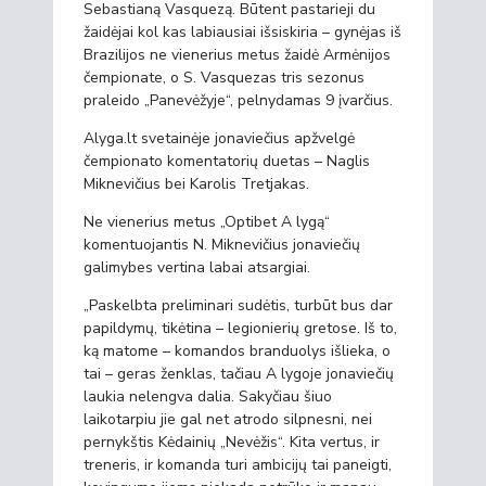
Sebastianą Vasquezą. Būtent pastarieji du
žaidėjai kol kas labiausiai išsiskiria – gynėjas iš
Brazilijos ne vienerius metus žaidė Armėnijos
čempionate, o S. Vasquezas tris sezonus
praleido „Panevėžyje“, pelnydamas 9 įvarčius.
Alyga.lt svetainėje jonaviečius apžvelgė
čempionato komentatorių duetas – Naglis
Miknevičius bei Karolis Tretjakas.
Ne vienerius metus „Optibet A lygą“
komentuojantis N. Miknevičius jonaviečių
galimybes vertina labai atsargiai.
„Paskelbta preliminari sudėtis, turbūt bus dar
papildymų, tikėtina – legionierių gretose. Iš to,
ką matome – komandos branduolys išlieka, o
tai – geras ženklas, tačiau A lygoje jonaviečių
laukia nelengva dalia. Sakyčiau šiuo
laikotarpiu jie gal net atrodo silpnesni, nei
pernykštis Kėdainių „Nevėžis“. Kita vertus, ir
treneris, ir komanda turi ambicijų tai paneigti,