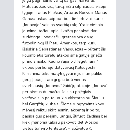
jeigu pagrindinis vartų sargas Martynas
Matuzas žais visą laiką, nėra silpniausia visoje
lygoje. Tadas Eliošius, Artūras Rocys ir Marius
Ganusauskas taip pat bus tie lietuviai, kurie
„Jonavoje“ vaidins svarbią rolę. Yra ir vietinio
jaunimo, tačiau apie jį kažką pasakyti dar
sudėtinga. Jonaviečių gretose yra daug
futbolininkų iš Pietų Amerikos, tarp kurių
išsiskiria Sebastianas Vasquezas – būtent šis
kolumbietis turėtų atakos smaigalyje griežti
pirmu smuiku. Kauno rajono „Hegelmann“
ekipos peržiūroje dalyvavusį Katsuyoshi
Kimishima teko matyti gyvai ir jis man paliko
gerą įspūdį. Tai irgi gali būti vienas
svarbiausių „Jonavos“ žaidėjų atakoje. „Jonava“
per pirmus du mačus žais su pajėgiais
varžovais, o po to laukia akistatos su Šiaulių
bei Gargždų klubais. Šioms rungtynėms kovo
mėnesį reiktų skirti esminį akcentą ir po to,
pasibaigus perėjimų langui, šlifuoti žaidimą bei
kiek įmanoma labiau pakovoti dėl 9-osios
vietos turnyro lentelėje“, – apžvelgė K.