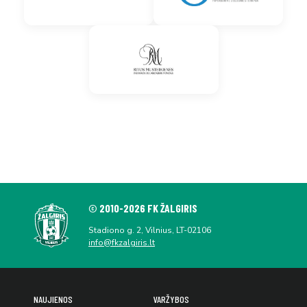
© 2010-2026 FK ŽALGIRIS
Stadiono g. 2, Vilnius, LT-02106
info@fkzalgiris.lt
NAUJIENOS
VARŽYBOS