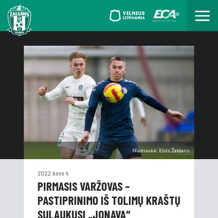
Nuotrauka: Elvis Žaldaris
2022 kovo 4
PIRMASIS VARŽOVAS –
PASTIPRINIMO IŠ TOLIMŲ KRAŠTŲ
SULAUKUSI „JONAVA“