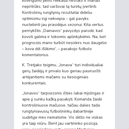
kovingumo jiems niekada netrūko ir manau
nepritrūks, tad varžovai tą turėtų įvertinti.
Kontrolinių rungtynių rezultatai dideliu
optimizmu irgi nekvepia – gal pavyks
nustebinti jau prasidėjus sezonui. Kita vertus,
pernykštis „Dainavos“ pavyzdys parodė, kad
kovoti galima ir tokiomis aplinkybėmis. Na, bet
prognozės mano turbūt nesiskirs nuo daugelio
– kova dėl išlikimo“, – pasakojo futbolo
komentatorius.
K. Tretjako teigimu, „Jonava“ turi individualiai
gerų žaidėjų ir privalo kuo geriau pasiruošti
artėjantiems mačams su tiesioginiais
konkurentais.
„Jonavos“ tarpsezonis išties labai mįslingas ir
apie jį sunku kažką pasakyti. Komanda žaidė
kontroliniuose mačuose, tačiau dalies tada
rungtyniavusių futbolininkų dabartinėje
sudėtyje mes nematome. Vis dėlto ne viskas
yra taip niūru. Bent jau vartininko pozicija,