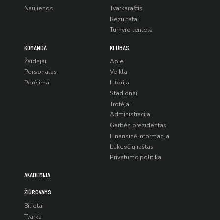
Naujienos
Tvarkaraštis
Rezultatai
Turnyro lentelė
KOMANDA
KLUBAS
Žaidėjai
Apie
Personalas
Veikla
Perėjimai
Istorija
Stadionai
Trofėjai
Administracija
Garbės prezidentas
Finansinė informacija
Lūkesčių raštas
Privatumo politika
AKADEMIJA
ŽIŪROVAMS
Bilietai
Tvarka