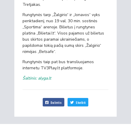
Tretjakas.
Rungtynės tarp „Žalgirio“ ir „Jonavos“ vyks
penktadienį, nuo 19 val. 30 min. sostinės
„Sportima“ arenoje. Bilietus į rungtynes
platina „Bilietai.lt“. Visos pajamos už bilietus
bus skirtos paramai ukrainiečiams, o
papildomai tokią pačią sumą skirs „Žalgirio“
rėmėjas „Betsafe“.
Rungtynės taip pat bus transliuojamos
internetu TV3Play.lt platformoje.
Šaltinis: alyga.lt
Dalintis
Skelbti