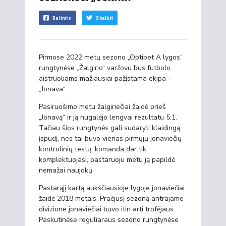
Dalintis
Skelbti
Pirmose 2022 metų sezono „Optibet A lygos“
rungtynėse „Žalgirio“ varžovu bus futbolo
aistruoliams mažiausiai pažįstama ekipa –
„Jonava“.
Pasiruošimo metu žalgiriečiai žaidė prieš
„Jonavą“ ir ją nugalėjo lengvai rezultatu 5:1.
Tačiau šios rungtynės gali sudaryti klaidingą
įspūdį, nes tai buvo vienas pirmųjų jonaviečių
kontrolinių testų, komanda dar tik
komplektuojasi, pastaruoju metu ją papildė
nemažai naujokų.
Pastarąjį kartą aukščiausioje lygoje jonaviečiai
žaidė 2018 metais. Praėjusį sezoną antrajame
divizione jonaviečiai buvo itin arti trofėjaus.
Paskutinėse reguliaraus sezono rungtynėse