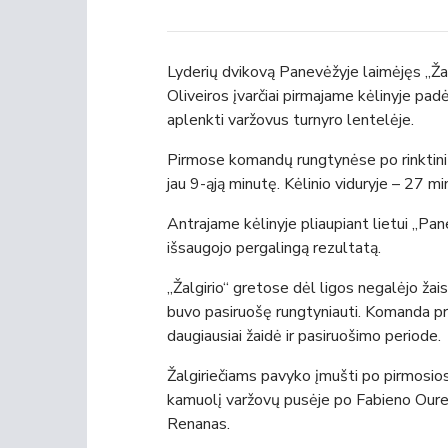
Lyderių dvikovą Panevėžyje laimėjęs „Ža
Oliveiros įvarčiai pirmajame kėlinyje padė
aplenkti varžovus turnyro lentelėje.
Pirmose komandų rungtynėse po rinktinių
jau 9-ąją minutę. Kėlinio viduryje – 27 m
Antrajame kėlinyje pliaupiant lietui „Pan
išsaugojo pergalingą rezultatą.
„Žalgirio“ gretose dėl ligos negalėjo žais
buvo pasiruošę rungtyniauti. Komanda pr
daugiausiai žaidė ir pasiruošimo periode.
Žalgiriečiams pavyko įmušti po pirmosi
kamuolį varžovų pusėje po Fabieno Oure
Renanas.