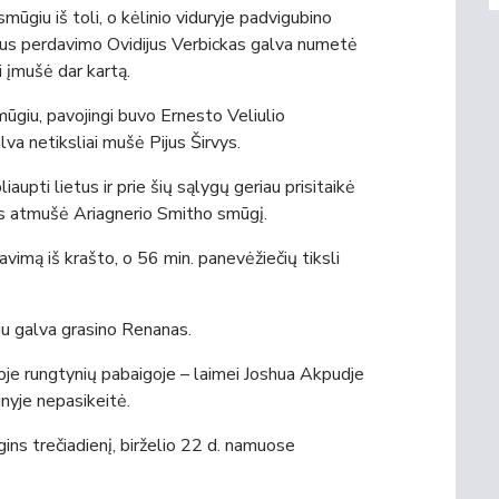
smūgiu iš toli, o kėlinio viduryje padvigubino
aus perdavimo Ovidijus Verbickas galva numetė
ti įmušė dar kartą.
ūgiu, pavojingi buvo Ernesto Veliulio
lva netiksliai mušė Pijus Širvys.
upti lietus ir prie šių sąlygų geriau prisitaikė
as atmušė Ariagnerio Smitho smūgį.
vimą iš krašto, o 56 min. panevėžiečių tiksli
iu galva grasino Renanas.
ioje rungtynių pabaigoje – laimei Joshua Akpudje
nyje nepasikeitė.
ą gins trečiadienį, birželio 22 d. namuose