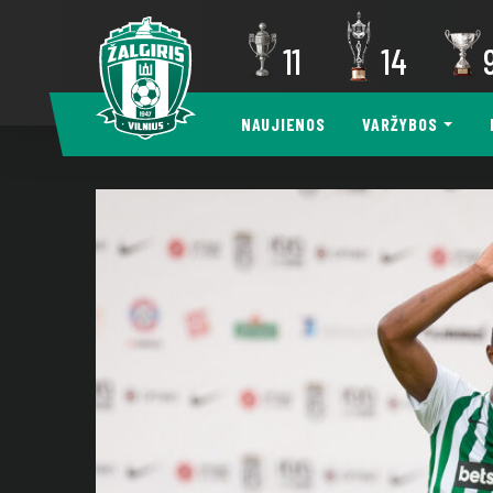
11
14
NAUJIENOS
VARŽYBOS