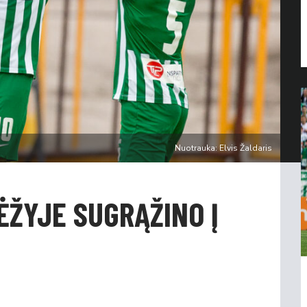
Nuotrauka: Elvis Žaldaris
ŽYJE SUGRĄŽINO Į