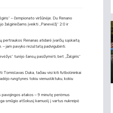
lgiris“ – čempionato viršūnėje. Du Renano
jo žalgiriečiams įveikti „Panevėžį“ 2:0 ir
 pertraukos Renanas atidarė įvarčių sąskaitą
in. – jam pavyko rezultatą padvigubinti.
evėžys“ turėjo šansų pasižymėti, bet „Žalgiris“
ti Tomislavas Duka, tačiau visi kiti futbolininkai
adėjo rungtynes tokiu vienuoliktuku, kokiu
os pavojingos atakos – 9 minutę perėmus
ga smūgio atšokusį kamuolį į vartus nukreipė