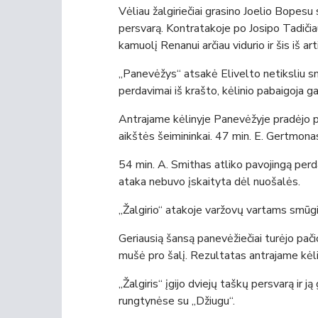
Vėliau žalgiriečiai grasino Joelio Bopesu 
persvarą. Kontratakoje po Josipo Tadiči
kamuolį Renanui arčiau vidurio ir šis iš ar
„Panevėžys“ atsakė Elivelto netiksliu sm
perdavimai iš krašto, kėlinio pabaigoja ga
Antrajame kėlinyje Panevėžyje pradėjo plia
aikštės šeimininkai. 47 min. E. Gertmon
54 min. A. Smithas atliko pavojingą perda
ataka nebuvo įskaityta dėl nuošalės.
„Žalgirio“ atakoje varžovų vartams smūg
Geriausią šansą panevėžiečiai turėjo pač
mušė pro šalį. Rezultatas antrajame kėli
„Žalgiris“ įgijo dviejų taškų persvarą ir j
rungtynėse su „Džiugu“.