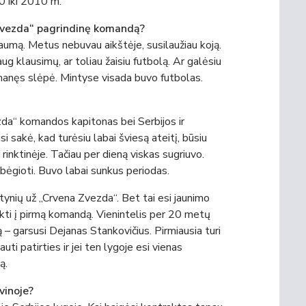
0 iki 2010 m.
 Zvezda“ pagrindinę komandą?
umą. Metus nebuvau aikštėje, susilaužiau koją.
g klausimų, ar toliau žaisiu futbolą. Ar galėsiu
 manęs slėpė. Mintyse visada buvo futbolas.
zda“ komandos kapitonas bei Serbijos ir
si sakė, kad turėsiu labai šviesą ateitį, būsiu
rinktinėje. Tačiau per dieną viskas sugriuvo.
 bėgioti. Buvo labai sunkus periodas.
tynių už „Crvena Zvezda“. Bet tai esi jaunimo
kti į pirmą komandą. Vienintelis per 20 metų
 – garsusi Dejanas Stankovičius. Pirmiausia turi
i patirties ir jei ten lygoje esi vienas
ą.
vinoje?