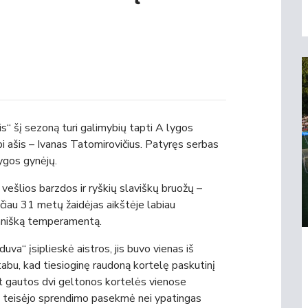
ris“ šį sezoną turi galimybių tapti A lygos
bi ašis – Ivanas Tatomirovičius. Patyręs serbas
ygos gynėjų.
 vešlios barzdos ir ryškių slaviškų bruožų –
ačiau 31 metų žaidėjas aikštėje labiau
kanišką temperamentą.
uva“ įsiplieskė aistros, jis buvo vienas iš
tabu, kad tiesioginę raudoną kortelę paskutinį
et gautos dvi geltonos kortelės vienose
o teisėjo sprendimo pasekmė nei ypatingas