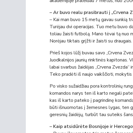
akademijoje praleidau 7 metus, nuo 200
– Ar buvo realu prasibrauti į „Crvena
– Kai man buvo 15 metų gavau sunkią tra
Turėjau dvi operacijas. Tuo metu buvo dau
toliau žaisti futbolą. Mano tėvai tą nuo
Norėjau tiktais grįžti ir žaisti su draugais.
Prieš kojos lūžį buvau savo „Crvena Zve
Juodkalnijos jaunių rinktinės kapitonas. Vi
labai svarbus žaidėjas „Crvena Zvezda“ ir 
Teko pradėti iš naujo vaikščioti, mokytis
Po visko sužaidžiau pora kontrolinių rung
komandos narys ten iš karto negali pate
kas iš karto pateko į pagrindinę komandą
būti išnuomotas į žemesnes lygas, ten gaut
geresnių žaidėjų, turbūt tau suteiks šans
– Kaip atsidūrėte Bosnijoje ir Hercego