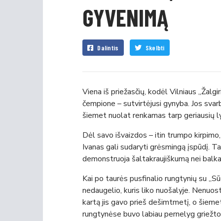
GYVENIMĄ
Dalintis
Skelbti
Viena iš priežasčių, kodėl Vilniaus „Žalgi
čempione – sutvirtėjusi gynyba. Jos svar
šiemet nuolat renkamas tarp geriausių l
Dėl savo išvaizdos – itin trumpo kirpimo,
Ivanas gali sudaryti grėsmingą įspūdį. T
demonstruoja šaltakraujiškumą nei bal
Kai po taurės pusfinalio rungtynių su „Sūd
nedaugelio, kuris liko nuošalyje. Nenuos
kartą jis gavo prieš dešimtmetį, o šiem
rungtynėse buvo labiau pernelyg griežt