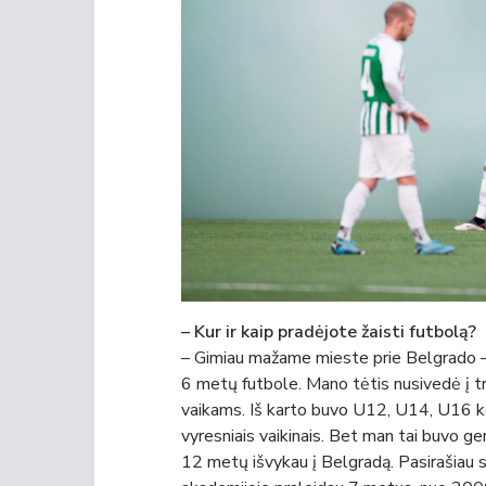
– Kur ir kaip pradėjote žaisti futbolą?
– Gimiau mažame mieste prie Belgrado 
6 metų futbole. Mano tėtis nusivedė į 
vaikams. Iš karto buvo U12, U14, U16 ko
vyresniais vaikinais. Bet man tai buvo gera
12 metų išvykau į Belgradą. Pasirašiau 