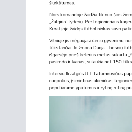
šiurkštumas.
Nors komandoje žaidžia tik nuo šios žiemos
„Žalgirio“ lyderių. Per legionieriaus karj
Kroatijoje žaidęs futbolininkas savo patir
Vilniuje jis mėgaujasi ramiu gyvenimu, n
tūkstančiai. Jo žmona Dunja – bosnių fu
išgarsėjo prieš kelerius metus sukurtu „
pasirodo ir Ivanas
,
sulaukia net 150 tūks
Interviu fkzalgiris.lt I. Tatomirovičius 
nuopolius, įsimintinas akimirkas, legionie
populiarumo ypatumus ir rytinę rutiną pr