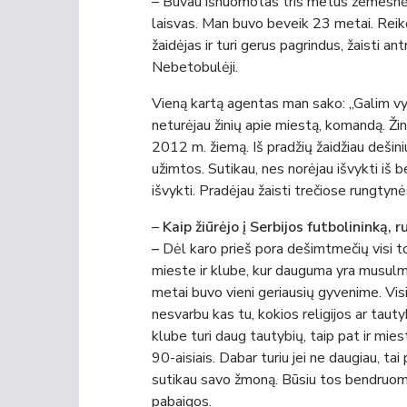
– Buvau išnuomotas tris metus žemesnėje
laisvas. Man buvo beveik 23 metai. Reikėjo
žaidėjas ir turi gerus pagrindus, žaisti a
Nebetobulėji.
Vieną kartą agentas man sako: „Galim vykt
neturėjau žinių apie miestą, komandą. Ži
2012 m. žiemą. Iš pradžių žaidžiau dešini
užimtos. Sutikau, nes norėjau išvykti iš
išvykti. Pradėjau žaisti trečiose rungtyn
–
Kaip žiūrėjo į Serbijos futbolininką, 
–
Dėl karo prieš pora dešimtmečių visi to
mieste ir klube, kur dauguma yra musulm
metai buvo vieni geriausių gyvenime. Visi
nesvarbu kas tu, kokios religijos ar tauty
klube turi daug tautybių, taip pat ir mie
90-aisiais. Dabar turiu jei ne daugiau, tai
sutikau savo žmoną. Būsiu tos bendruome
pabaigos.