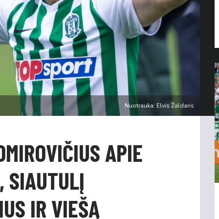
Nuotrauka: Elvis Žaldaris
TOMIROVIČIUS APIE
, SIAUTULĮ
US IR VIEŠĄ