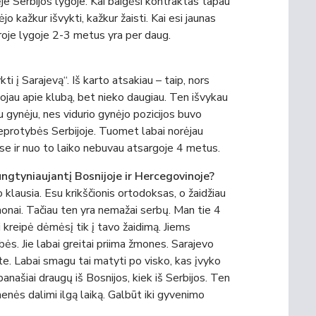
 Serbijos lygoje. Kai baigėsi kontraktas tapau
 kažkur išvykti, kažkur žaisti. Kai esi jaunas
ntroje lygoje 2-3 metus yra per daug.
i į Sarajevą“. Iš karto atsakiau – taip, nors
nojau apie klubą, bet nieko daugiau. Ten išvykau
u gynėju, nes vidurio gynėjo pozicijos buvo
 beprotybės Serbijoje. Tuomet labai norėjau
ėse ir nuo to laiko nebuvau atsargoje 4 metus.
rungtyniaujantį Bosnijoje ir Hercegovinoje?
 klausia. Esu krikščionis ortodoksas, o žaidžiau
onai. Tačiau ten yra nemažai serbų. Man tie 4
 kreipė dėmėsį tik į tavo žaidimą. Jiems
bės. Jie labai greitai priima žmones. Sarajevo
ste. Labai smagu tai matyti po visko, kas įvyko
 panašiai draugų iš Bosnijos, kiek iš Serbijos. Ten
nės dalimi ilgą laiką. Galbūt iki gyvenimo