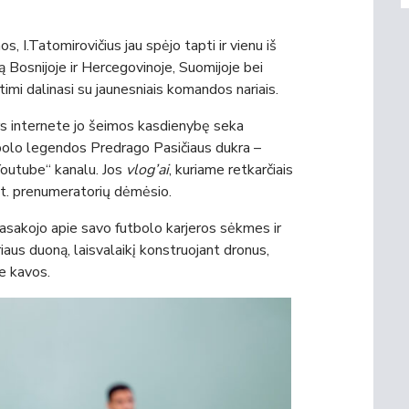
, I.Tatomirovičius jau spėjo tapti ir vienu iš
erą Bosnijoje ir Hercegovinoje, Suomijoje bei
timi dalinasi su jaunesniais komandos nariais.
ors internete jo šeimos kasdienybę seka
tbolo legendos Predrago Pasičiaus dukra –
Youtube“ kanalu. Jos
vlog’ai
, kuriame retkarčiais
t. prenumeratorių dėmėsio.
papasakojo apie savo futbolo karjeros sėkmes ir
riaus duoną, laisvalaikį konstruojant dronus,
ie kavos.