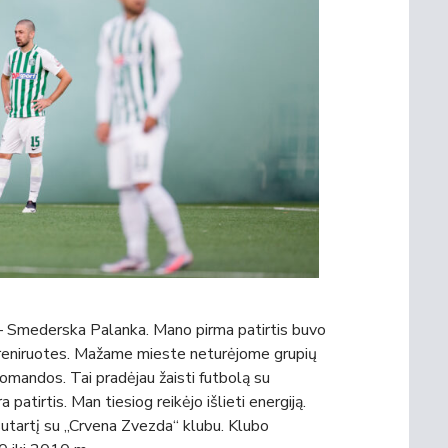
– Smederska Palanka. Mano pirma patirtis buvo
treniruotes. Mažame mieste neturėjome grupių
mandos. Tai pradėjau žaisti futbolą su
 patirtis. Man tiesiog reikėjo išlieti energiją.
sutartį su „Crvena Zvezda“ klubu. Klubo