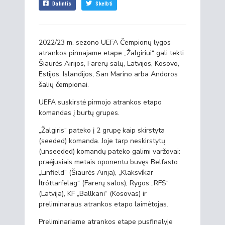
Dalintis
Skelbti
2022/23 m. sezono UEFA Čempionų lygos
atrankos pirmajame etape „Žalgiriui“ gali tekti
Šiaurės Airijos, Farerų salų, Latvijos, Kosovo,
Estijos, Islandijos, San Marino arba Andoros
šalių čempionai.
UEFA suskirstė pirmojo atrankos etapo
komandas į burtų grupes.
„Žalgiris“ pateko į 2 grupę kaip skirstyta
(seeded) komanda. Joje tarp neskirstytų
(unseeded) komandų pateko galimi varžovai:
praėjusiais metais oponentu buvęs Belfasto
„Linfield“ (Šiaurės Airija), „Klaksvíkar
Ítróttarfelag“ (Farerų salos), Rygos „RFS“
(Latvija), KF „Ballkani“ (Kosovas) ir
preliminaraus atrankos etapo laimėtojas.
Preliminariame atrankos etape pusfinalyje