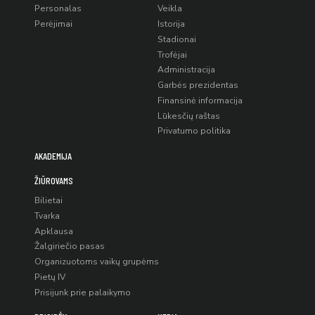
Personalas
Veikla
Perėjimai
Istorija
Stadionai
Trofėjai
Administracija
Garbės prezidentas
Finansinė informacija
Lūkesčių raštas
Privatumo politika
AKADEMIJA
ŽIŪROVAMS
Bilietai
Tvarka
Apklausa
Žalgiriečio pasas
Organizuotoms vaikų grupėms
Pietų IV
Prisijunk prie palaikymo