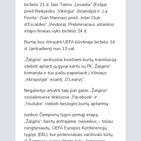
birželio 21 d. žais Talino „Levadia“ (Estija)
prieš Reikjaviko „Vikingur“ (Islandija) ir „La
Fiorita“ (San Marinas) prieš „Inter Club
d’Escaldes“ (Andora). Preliminaraus atrankos
etapo finalas vyks birželio 24 d.
Burtai bus ištraukti UEFA būstinėje birželio 14
d. (antradienį) nuo 13 val.
„Žalgirio“ aistruoliai kviečiami burtų transliaciją
stebėti aptarti ją gyvai kartu su FK „Žalgirio“
komanda ir tuo pačiu papietauti į Vilniaus
„Akropolyje“ esantį „O‘Learys“.
Negalintys atvykti taip pat galės „Žalgirio“
socialiniuose tinkluose „Facebook“ ir
„Youtube“ stebėti tiesioginį burtų aptarimą.
Įveikus Čempionų lygos pirmąjį etapą,
„Žalgiris“ žaistų antrajame, neįveikus – toliau
rungtyniautų UEFA Europos Konferencijų
lygoje (EKL), kur potencialiais varžovais būtų