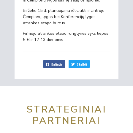
iš Čempionų lygos iškritę šalių čempionai.
Birželio 15 d. planuojama ištraukti ir antrojo
Čempionų lygos bei Konferencijų lygos
atrankos etapo burtus.
Pirmojo atrankos etapo rungtynės vyks liepos
5-6 ir 12-13 dienomis.
Dalintis
Skelbti
STRATEGINIAI
PARTNERIAI