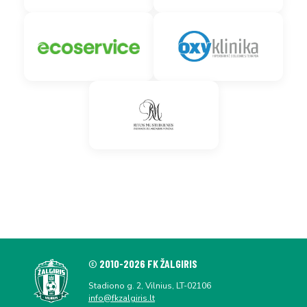
© 2010-2026 FK ŽALGIRIS
Stadiono g. 2, Vilnius, LT-02106
info@fkzalgiris.lt