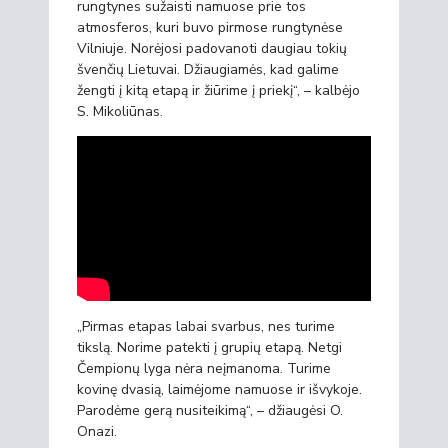
rungtynes sužaisti namuose prie tos
atmosferos, kuri buvo pirmose rungtynėse
Vilniuje. Norėjosi padovanoti daugiau tokių
švenčių Lietuvai. Džiaugiamės, kad galime
žengti į kitą etapą ir žiūrime į priekį“, – kalbėjo
S. Mikoliūnas.
„Pirmas etapas labai svarbus, nes turime
tikslą. Norime patekti į grupių etapą. Netgi
Čempionų lyga nėra neįmanoma. Turime
kovinę dvasią, laimėjome namuose ir išvykoje.
Parodėme gerą nusiteikimą“, – džiaugėsi O.
Onazi.