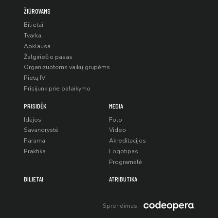
ŽIŪROVAMS
Bilietai
Tvarka
Apklausa
Žalgiriečio pasas
Organizuotoms vaikų grupėms
Pietų IV
Prisijunk prie palaikymo
PRISIDĖK
MEDIA
Idėjos
Foto
Savanorystė
Video
Parama
Akreditacijos
Praktika
Logotipas
Programėlė
BILIETAI
ATRIBUTIKA
Sprendimas: