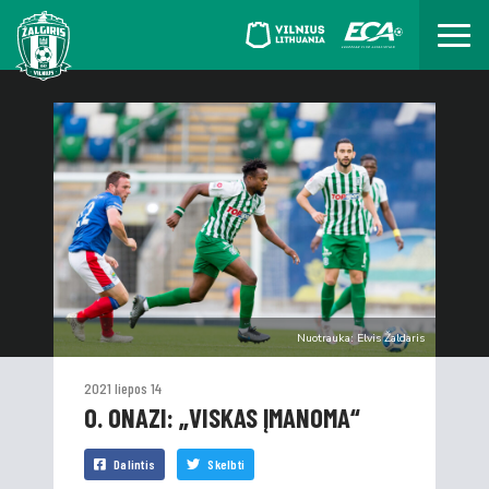
Nuotrauka: Elvis Žaldaris
2021 liepos 14
O. ONAZI: „VISKAS ĮMANOMA“
Dalintis
Skelbti