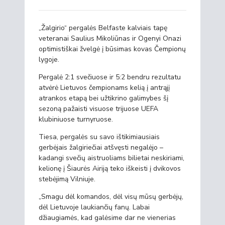
„Žalgirio“ pergalės Belfaste kalviais tapę
veteranai Saulius Mikoliūnas ir Ogenyi Onazi
optimistiškai žvelgė į būsimas kovas Čempionų
lygoje.
Pergalė 2:1 svečiuose ir 5:2 bendru rezultatu
atvėrė Lietuvos čempionams kelią į antrąjį
atrankos etapą bei užtikrino galimybes šį
sezoną pažaisti visuose trijuose UEFA
klubiniuose turnyruose.
Tiesa, pergalės su savo ištikimiausiais
gerbėjais žalgiriečiai atšvęsti negalėjo –
kadangi svečių aistruoliams bilietai neskiriami,
kelionę į Šiaurės Airiją teko iškeisti į dvikovos
stebėjimą Vilniuje.
„Smagu dėl komandos, dėl visų mūsų gerbėjų,
dėl Lietuvoje laukiančių fanų. Labai
džiaugiamės, kad galėsime dar ne vienerias