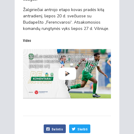
Žalgiriečiai antrojo etapo kovas pradės kitą
antradienį, liepos 20 d. svečiuose su
Budapešto „Ferencvarosi“. Atsakomosios
komandų rungtynės vyks liepos 27 d. Vilniuje.
Video
ŽAIDĖJO KOMENTARAS | ONAZI | LINFIELD -
ŽALGIRIS | REACTION | CHAMPIONS LEAGUE |
[EN] [CC LT]
Dalintis
Skelbti