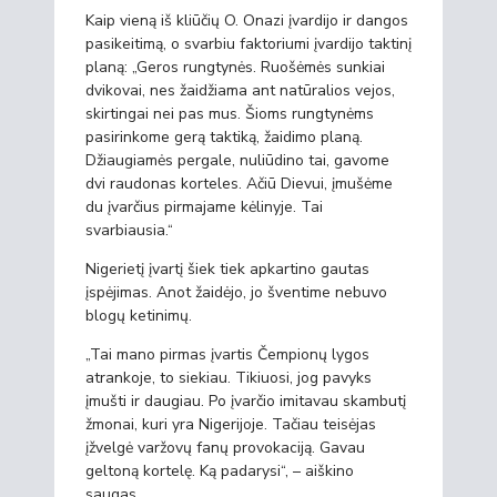
Kaip vieną iš kliūčių O. Onazi įvardijo ir dangos
pasikeitimą, o svarbiu faktoriumi įvardijo taktinį
planą: „Geros rungtynės. Ruošėmės sunkiai
dvikovai, nes žaidžiama ant natūralios vejos,
skirtingai nei pas mus. Šioms rungtynėms
pasirinkome gerą taktiką, žaidimo planą.
Džiaugiamės pergale, nuliūdino tai, gavome
dvi raudonas korteles. Ačiū Dievui, įmušėme
du įvarčius pirmajame kėlinyje. Tai
svarbiausia.“
Nigerietį įvartį šiek tiek apkartino gautas
įspėjimas. Anot žaidėjo, jo šventime nebuvo
blogų ketinimų.
„Tai mano pirmas įvartis Čempionų lygos
atrankoje, to siekiau. Tikiuosi, jog pavyks
įmušti ir daugiau. Po įvarčio imitavau skambutį
žmonai, kuri yra Nigerijoje. Tačiau teisėjas
įžvelgė varžovų fanų provokaciją. Gavau
geltoną kortelę. Ką padarysi“, – aiškino
saugas.