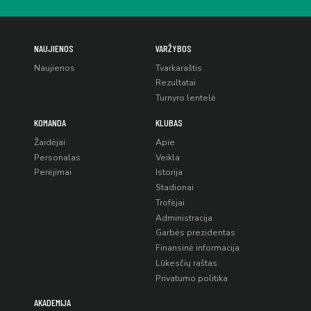
NAUJIENOS
VARŽYBOS
Naujienos
Tvarkaraštis
Rezultatai
Turnyro lentelė
KOMANDA
KLUBAS
Žaidėjai
Apie
Personalas
Veikla
Perėjimai
Istorija
Stadionai
Trofėjai
Administracija
Garbės prezidentas
Finansinė informacija
Lūkesčių raštas
Privatumo politika
AKADEMIJA