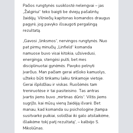
Pačios rungtynės susiklostė nelengvai – jas
„Žalgiriui“ teko baigti be dviejų pašalintų
žaidėjų. Vilniečių kapitonas komandos draugus
pagyrė, jog pavyko išsaugoti pergalingą
rezultatą.
„Gavosi „linksmos“, nervingos rungtynės. Nuo
pat pirmų minučių „Linfield“ komanda
namuose buvo visai kitokia, užsivedusi,
energinga, stengėsi pulti, bet mes
disciplinuotai gynėmės. Pavyko pelnyti
įvarčius. Man pačiam gerai atšoko kamuolys,
užteko būti tinkamu laiku tinkamoje vietoje.
Gerai išpildžiau ir viskas. Ruošėmės tam
treniruotėse ir tai pasiteisino. Tas antras
įvartis jiems buvo „mirtinas dūris“. Viltis jiems
sugrįžo, kai mūsų vieną žaidėją išvarė. Bet
manau, kad komanda su psichologine įtampa
susitvarkė puikiai, solidžiai iki galo atsilaikėme,
išlaikėme tokį patį rezultatą“, – kalbėjo S.
Mikoliūnas.