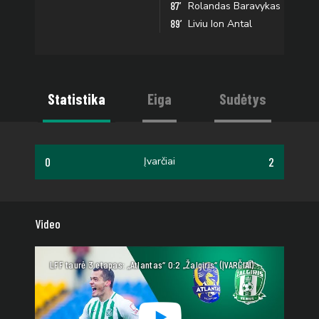
87’
Rolandas Baravykas
89’
Liviu Ion Antal
Statistika
Eiga
Sudėtys
0
2
Įvarčiai
Video
LFF taurė 3 etapas: „Atlantas“ 0:2 „Žalgiris“ (ĮVARČIAI)