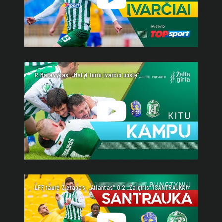
R.Baravykas: „Matyt turiu įvarčio uoslę“
LFF taurė 3 etapas: „Atlantas“ 0:2 „Žalgiris“ (SANTRAUKA)