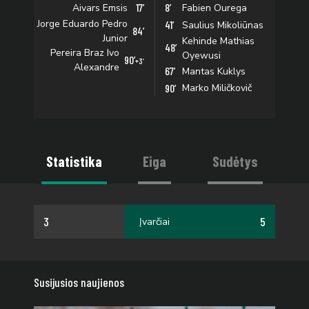
17’
8’
Aivars Emsis
Fabien Ourega
Jorge Eduardo Pedro
41’
Saulius Mikoliūnas
84’
Junior
Kehinde Mathias
48’
Pereira Braz Ivo
Oyewusi
90’
+3’
Alexandre
67’
Mantas Kuklys
90’
Marko Miličkovič
Statistika
Eiga
Sudėtys
3
5
Įvarčiai
Susijusios naujienos