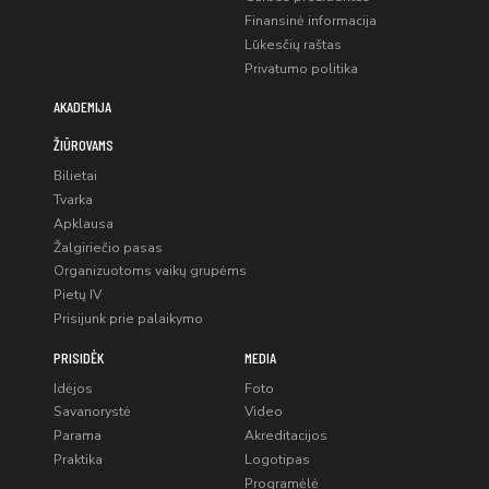
Finansinė informacija
Lūkesčių raštas
Privatumo politika
AKADEMIJA
ŽIŪROVAMS
Bilietai
Tvarka
Apklausa
Žalgiriečio pasas
Organizuotoms vaikų grupėms
Pietų IV
Prisijunk prie palaikymo
PRISIDĖK
MEDIA
Idėjos
Foto
Savanorystė
Video
Parama
Akreditacijos
Praktika
Logotipas
Programėlė