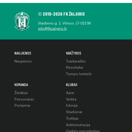
© 2010-2026 FK ŽALGIRIS
Stadiono g. 2, Vilnius, LT-02106
info@fkzalgiris.lt
NAUJIENOS
VARŽYBOS
Naujienos
Tvarkaraštis
Rezultatai
Turnyro lentelė
KOMANDA
KLUBAS
Žaidėjai
Apie
Personalas
Veikla
Perėjimai
Istorija
Stadionai
Trofėjai
Administracija
Garbės prezidentas