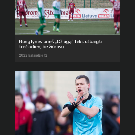
Rungtynes prieš „Džiugą“ teks užbaigti
trečiadienį be žiūrovų
2022 balandžio 12