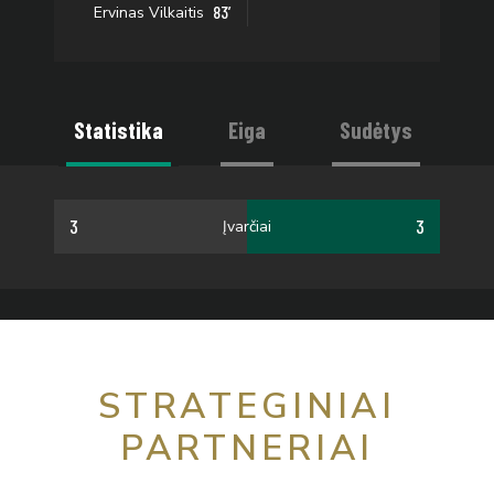
83’
Ervinas Vilkaitis
Statistika
Eiga
Sudėtys
3
3
Įvarčiai
STRATEGINIAI
PARTNERIAI