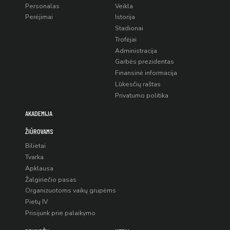
Personalas
Veikla
Perėjimai
Istorija
Stadionai
Trofėjai
Administracija
Garbės prezidentas
Finansinė informacija
Lūkesčių raštas
Privatumo politika
AKADEMIJA
ŽIŪROVAMS
Bilietai
Tvarka
Apklausa
Žalgiriečio pasas
Organizuotoms vaikų grupėms
Pietų IV
Prisijunk prie palaikymo