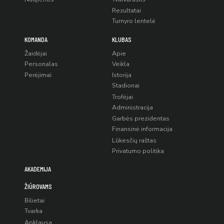
Rezultatai
Turnyro lentelė
KOMANDA
KLUBAS
Žaidėjai
Apie
Personalas
Veikla
Perėjimai
Istorija
Stadionai
Trofėjai
Administracija
Garbės prezidentas
Finansinė informacija
Lūkesčių raštas
Privatumo politika
AKADEMIJA
ŽIŪROVAMS
Bilietai
Tvarka
Apklausa