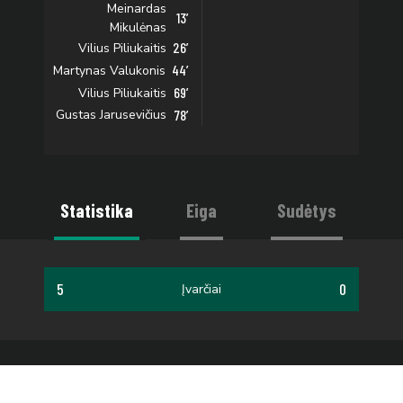
Meinardas
13’
Mikulėnas
26’
Vilius Piliukaitis
44’
Martynas Valukonis
69’
Vilius Piliukaitis
78’
Gustas Jarusevičius
Statistika
Eiga
Sudėtys
5
0
Įvarčiai