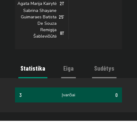
21’
Agata Marija Kairytė
Sabrina Shayane
25’
Guimaraes Batista
De Souza
Remigija
81’
Šablevičiūtė
Statistika
Eiga
Sudėtys
3
0
Įvarčiai