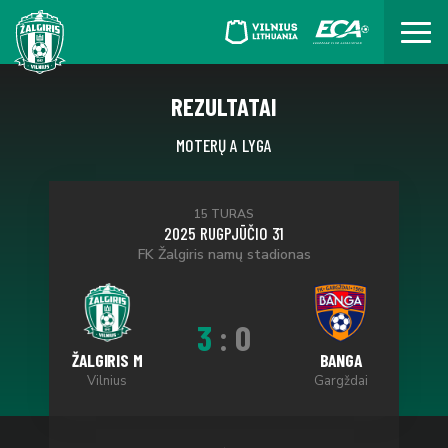
REZULTATAI
MOTERŲ A LYGA
15 TURAS
2025 RUGPJŪČIO 31
FK Žalgiris namų stadionas
3
:
0
ŽALGIRIS M
BANGA
Vilnius
Gargždai