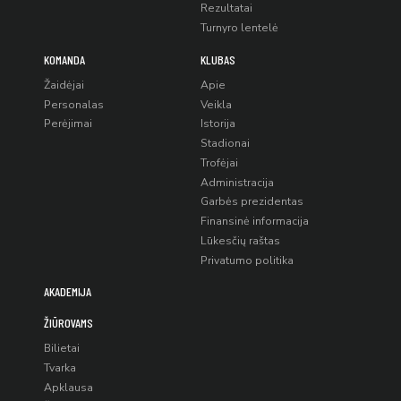
Rezultatai
Turnyro lentelė
KOMANDA
KLUBAS
Žaidėjai
Apie
Personalas
Veikla
Perėjimai
Istorija
Stadionai
Trofėjai
Administracija
Garbės prezidentas
Finansinė informacija
Lūkesčių raštas
Privatumo politika
AKADEMIJA
ŽIŪROVAMS
Bilietai
Tvarka
Apklausa