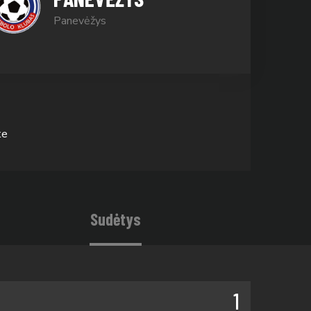
Panevėžys
te
Sudėtys
1