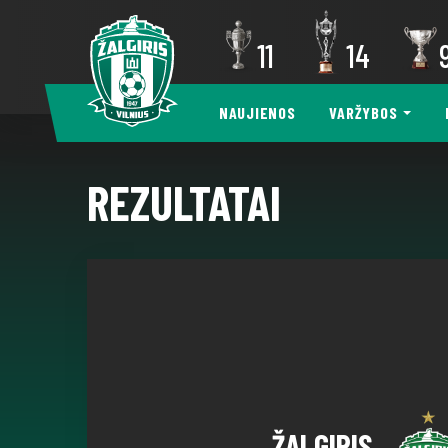
11
14
NAUJIENOS
VARŽYBOS
REZULTATAI
ŽALGIRIS