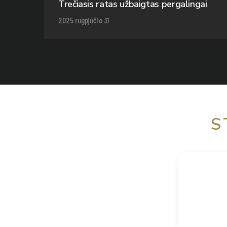
Trečiasis ratas užbaigtas pergalingai
2025 rugpjūčio 31
S