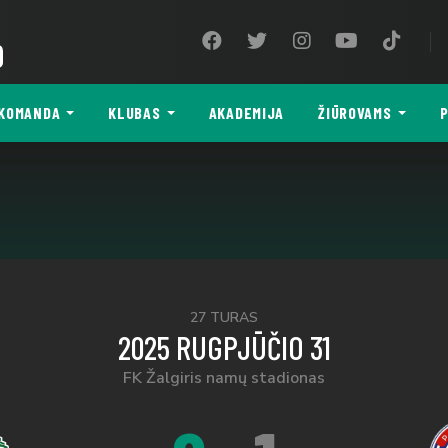
9
KOMANDA
KLUBAS
AKADEMIJA
ŽIŪROVAMS
P
27 TURAS
2025 RUGPJŪČIO 31
FK Žalgiris namų stadionas