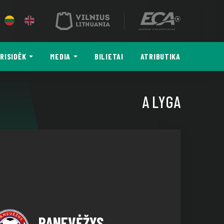
RISIDĖK
MEDIA
BILIETAI
ATRIBUTIKA
A LYGA
PANEVĖŽYS