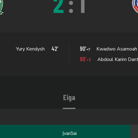
2
:
1
42’
90’
Yury Kendysh
Kwadwo Asamoah
+1’
90’
Abdoul Karim Dan
+3’
Eiga
Įvarčiai