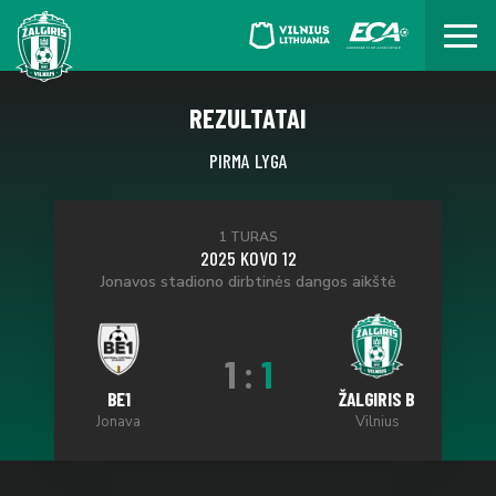
REZULTATAI
PIRMA LYGA
1 TURAS
2025 KOVO 12
Jonavos stadiono dirbtinės dangos aikštė
1
:
1
BE1
ŽALGIRIS B
Jonava
Vilnius