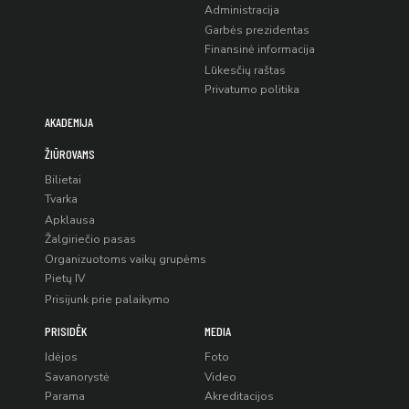
Administracija
Garbės prezidentas
Finansinė informacija
Lūkesčių raštas
Privatumo politika
AKADEMIJA
ŽIŪROVAMS
Bilietai
Tvarka
Apklausa
Žalgiriečio pasas
Organizuotoms vaikų grupėms
Pietų IV
Prisijunk prie palaikymo
PRISIDĖK
MEDIA
Idėjos
Foto
Savanorystė
Video
Parama
Akreditacijos