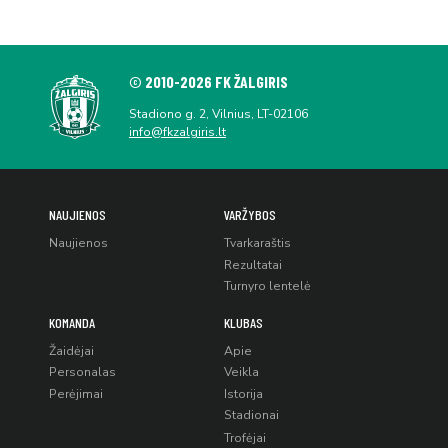
© 2010-2026 FK ŽALGIRIS
Stadiono g. 2, Vilnius, LT-02106
info@fkzalgiris.lt
NAUJIENOS
VARŽYBOS
Naujienos
Tvarkaraštis
Rezultatai
Turnyro lentelė
KOMANDA
KLUBAS
Žaidėjai
Apie
Personalas
Veikla
Perėjimai
Istorija
Stadionai
Trofėjai