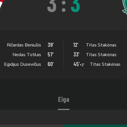
3
:
3
39’
12’
Ričardas Beniušis
Titas Stakėnas
57’
33’
Nedas Totilas
Titas Stakėnas
60’
45’
Egidijus Dusevičius
Titas Stakėnas
+2’
Eiga