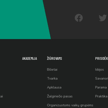
AKADEMIJA
ŽIŪROVAMS
PRISIDĖK
Bilietai
Idėjos
Tvarka
Savanor
Apklausa
Parama
ai
Žalgiriečio pasas
Praktika
Organizuotoms vaikų grupėms