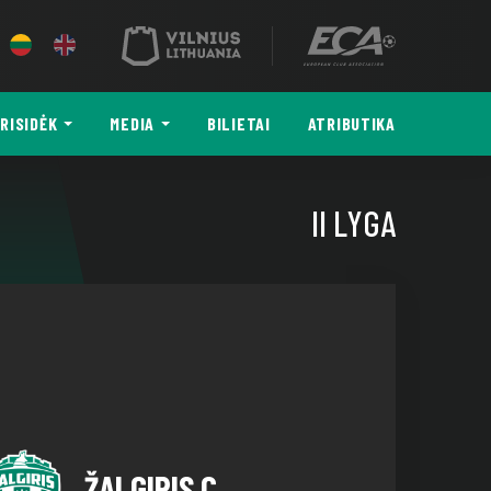
RISIDĖK
MEDIA
BILIETAI
ATRIBUTIKA
II LYGA
ŽALGIRIS C