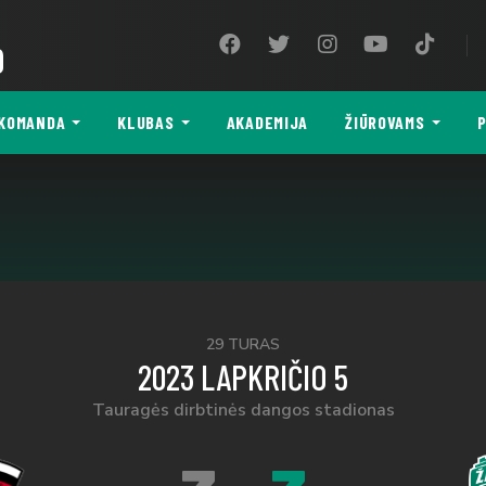
9
KOMANDA
KLUBAS
AKADEMIJA
ŽIŪROVAMS
P
29 TURAS
2023 LAPKRIČIO 5
Tauragės dirbtinės dangos stadionas