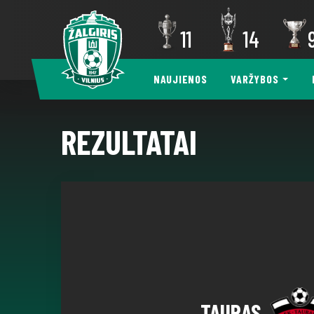
11
14
NAUJIENOS
VARŽYBOS
REZULTATAI
TAURAS