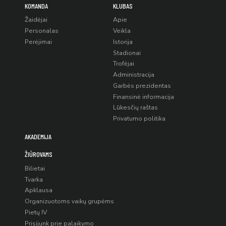
KOMANDA
KLUBAS
Žaidėjai
Apie
Personalas
Veikla
Perėjimai
Istorija
Stadionai
Trofėjai
Administracija
Garbės prezidentas
Finansinė informacija
Lūkesčių raštas
Privatumo politika
AKADEMIJA
ŽIŪROVAMS
Bilietai
Tvarka
Apklausa
Organizuotoms vaikų grupėms
Pietų IV
Prisijunk prie palaikymo