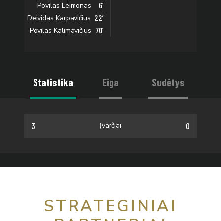
6’
Povilas Leimonas
22’
Deividas Karpavičius
70’
Povilas Kalimavičius
Statistika
Eiga
Sudėtys
3
0
Įvarčiai
STRATEGINIAI