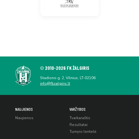
© 2010-2026 FK ŽALGIRIS
Stadiono g. 2, Vilnius, LT-02106
info@fkzalgiris.lt
NAUJIENOS
VARŽYBOS
Naujienos
Tvarkaraštis
Rezultatai
Turnyro lentelė