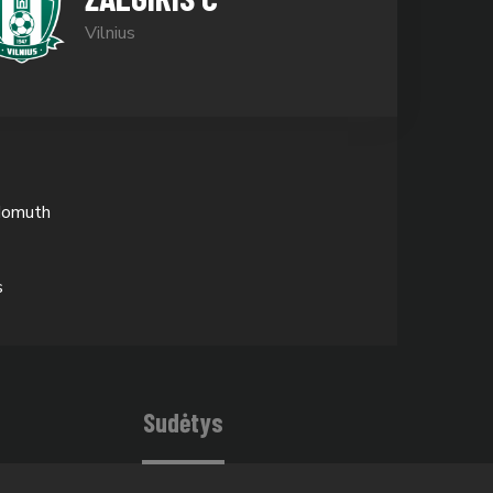
Vilnius
Homuth
s
Sudėtys