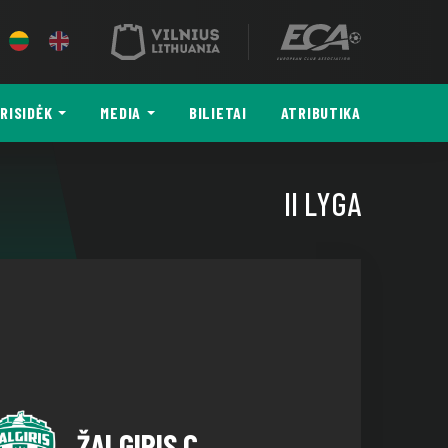
RISIDĖK
MEDIA
BILIETAI
ATRIBUTIKA
II LYGA
ŽALGIRIS C