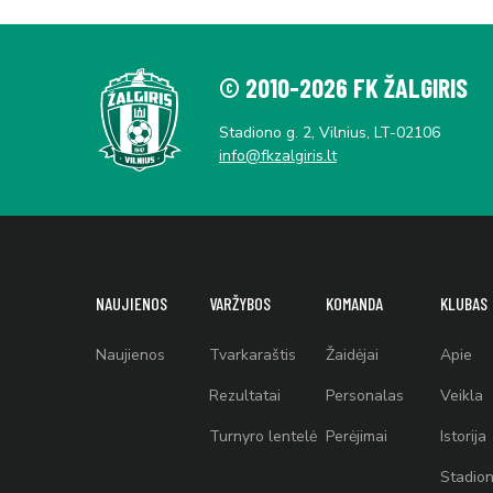
© 2010-2026 FK ŽALGIRIS
Stadiono g. 2, Vilnius, LT-02106
info@fkzalgiris.lt
NAUJIENOS
VARŽYBOS
KOMANDA
KLUBAS
Naujienos
Tvarkaraštis
Žaidėjai
Apie
Rezultatai
Personalas
Veikla
Turnyro lentelė
Perėjimai
Istorija
Stadion