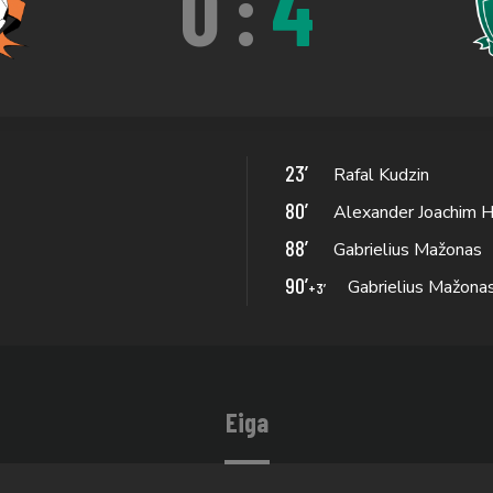
0
:
4
23’
Rafal Kudzin
80’
Alexander Joachim 
88’
Gabrielius Mažonas
90’
Gabrielius Mažona
+3’
Eiga