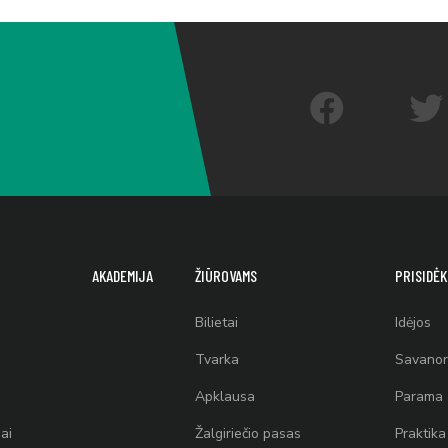
AKADEMIJA
ŽIŪROVAMS
PRISIDĖK
Bilietai
Idėjos
Tvarka
Savanor
Apklausa
Parama
ai
Žalgiriečio pasas
Praktika