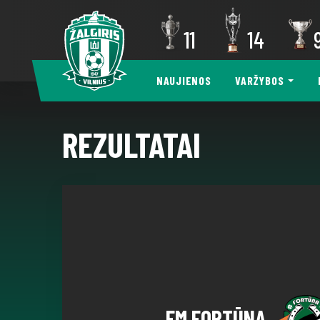
11
14
NAUJIENOS
VARŽYBOS
REZULTATAI
FM FORTŪNA