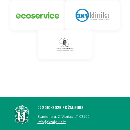
© 2010-2026 FK ŽALGIRIS
Stadiono g. 2, Vilnius, LT-02106
info@fkzalgiris.lt