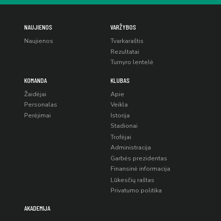
NAUJIENOS
VARŽYBOS
Naujienos
Tvarkaraštis
Rezultatai
Turnyro lentelė
KOMANDA
KLUBAS
Žaidėjai
Apie
Personalas
Veikla
Perėjimai
Istorija
Stadionai
Trofėjai
Administracija
Garbės prezidentas
Finansinė informacija
Lūkesčių raštas
Privatumo politika
AKADEMIJA