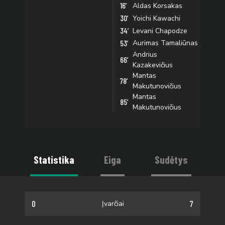
16’
Aldas Korsakas
30’
Yoichi Kawachi
34’
Levani Chapodze
53’
Aurimas Tamaliūnas
Andrius
66’
Kazakevičius
Mantas
78’
Makutunovičius
Mantas
85’
Makutunovičius
Statistika
Eiga
Sudėtys
0
7
Įvarčiai