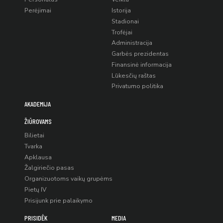
Perėjimai
Istorija
Stadionai
Trofėjai
Administracija
Garbės prezidentas
Finansinė informacija
Lūkesčių raštas
Privatumo politika
AKADEMIJA
ŽIŪROVAMS
Bilietai
Tvarka
Apklausa
Žalgiriečio pasas
Organizuotoms vaikų grupėms
Pietų IV
Prisijunk prie palaikymo
PRISIDĖK
MEDIA