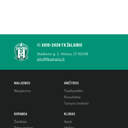
© 2010-2026 FK ŽALGIRIS
Stadiono g. 2, Vilnius, LT-02106
info@fkzalgiris.lt
NAUJIENOS
VARŽYBOS
Naujienos
Tvarkaraštis
Rezultatai
Turnyro lentelė
KOMANDA
KLUBAS
Žaidėjai
Apie
Personalas
Veikla