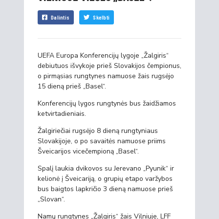
Dalintis
Skelbti
UEFA Europa Konferencijų lygoje „Žalgiris“
debiutuos išvykoje prieš Slovakijos čempionus,
o pirmąsias rungtynes namuose žais rugsėjo
15 dieną prieš „Basel“.
Konferencijų lygos rungtynės bus žaidžiamos
ketvirtadieniais.
Žalgiriečiai rugsėjo 8 dieną rungtyniaus
Slovakijoje, o po savaitės namuose priims
Šveicarijos vicečempioną „Basel“.
Spalį laukia dvikovos su Jerevano „Pyunik“ ir
kelionė į Šveicariją, o grupių etapo varžybos
bus baigtos lapkričio 3 dieną namuose prieš
„Slovan“.
Namų rungtynes „Žalgiris“ žais Vilniuje, LFF