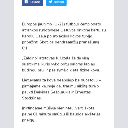
Dalintis
Skelbti
Europos jaunimo (U-21) futbolo čempionato
atrankos rungtynėse Lietuvos rinktinė kartu su
Karoliu Uzėla po atkaklios kovos turėjo
pripažinti Škotijos bendraamžių pranašumą
0:1.
„Žalgirio“ atstovas K. Uzėla žaidė visą
susitikimą, kuris vyko britų saloms labiau
būdingu oru, ir pasižymėjo kieta fizine kova.
Lietuviams ta kova neapsiėjo be nuostolių –
pirmajame kėlinyje dėl traumų aikštę turėjo
palikti Deividas Šešplaukis ir Ernestas
Stočkūnas.
Įnirtingame mūšyje vienintelį įvartį škotai
pelnė 81 minutę smūgiu iš baudos aikštelės
prieigų.