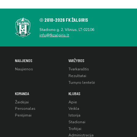
© 2010-2026 FK ŽALGIRIS
Stadiono g. 2, Vilnius, LT-02106
info@fkzalgiris.lt
NAUJIENOS
VARŽYBOS
Naujienos
Tvarkaraštis
Rezultatai
Turnyro lentelė
KOMANDA
KLUBAS
Žaidėjai
Apie
Personalas
Veikla
Perėjimai
Istorija
Stadionai
Trofėjai
Administracija