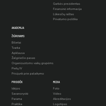
Garbės prezidentas
Finansinė informacija
Lūkesčių raštas
Privatumo politika
AKADEMIJA
ŽIŪROVAMS
Bilietai
Tvarka
Apklausa
Žalgiriečio pasas
Organizuotoms vaikų grupėms
Pietų IV
Prisijunk prie palaikymo
PRISIDĖK
MEDIA
Idėjos
Foto
Savanorystė
Video
Parama
Akreditacijos
Praktika
Logotipas