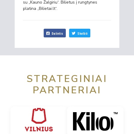
su „Kauno Žalgiriu“. Bilietus į rungtynes
platina „Bilietai.lt“.
Dalintis
Skelbti
STRATEGINIAI
PARTNERIAI