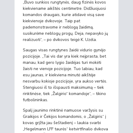
„Buvo sunkios rungtynės, daug fizinės kovos
kiekviename aikštės centimetre. Didžiuojuosi
komandos draugais, kurie atidavė visą save
kiekvienoje dvikovoje. Taip pat
pademonstravome ir neblogą žaidimą,
susikurėme neblogų progų. Deja, nepavyko jų
realizuoti“, – po dvikovos teigė K. Uzėla.
Saugas visas rungtynes žaidė vidurio gynėjo
pozicijoje. „Tai vis dar yra kiek neįprasta, bet
manau, kad gero lygio žaidėjas turi mokėti
žaisti ne vienoje pozicijoje. Tuo labiau, kad
esu jaunas, ir kiekviena minutė aikštėje
nesvarbu kokioje pozicijoje, yra aukso vertės.
Stengiuosi iš to išspausti maksimumą – tiek
rinktinėse, tiek „Žalgirio“ komandoje“, – tikino
futbolininkas.
Spalį jaunimo rinktinė namuose varžysis su
Graikijos ir Čekijos komandomis, o „Žalgiris“ į
kovas grįžta jau šeštadienį – laukia svarbi
„Hegelmann LFF taurės“ ketvirtfinalio dvikova