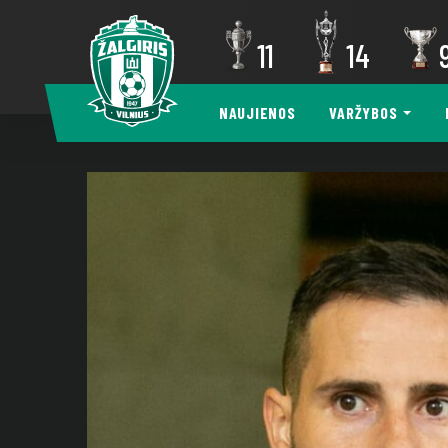
11
14
NAUJIENOS
VARŽYBOS