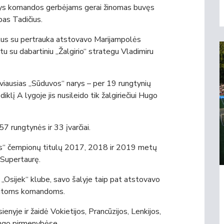
ldys komandos gerbėjams gerai žinomas buvęs
pas Tadičius.
tus su pertrauka atstovavo Marijampolės
rtu su dabartiniu „Žalgirio“ strategu Vladimiru
viausias „Sūduvos“ narys – per 19 rungtynių
klį A lygoje jis nusileido tik žalgiriečiui Hugo
57 rungtynės ir 33 įvarčiai.
uvos“ čempionų titulų 2017, 2018 ir 2019 metų
r Supertaurę.
s „Osijek“ klube, savo šalyje taip pat atstovavo
 kitoms komandoms.
ienyje ir žaidė Vokietijos, Prancūzijos, Lenkijos,
ongo pirmenybėse.