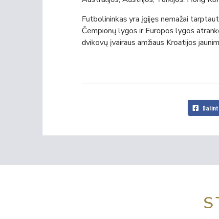
Futbolininkas yra įgijęs nemažai tarptau
Čempionų lygos ir Europos lygos atrank
dvikovų įvairaus amžiaus Kroatijos jaunim
Dalint
S