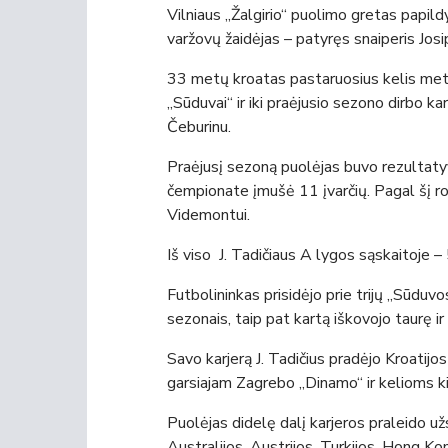
Vilniaus „Žalgirio“ puolimo gretas papi
varžovų žaidėjas – patyręs snaiperis Josi
33 metų kroatas pastaruosius kelis me
„Sūduvai“ ir iki praėjusio sezono dirbo ka
Čeburinu.
Praėjusį sezoną puolėjas buvo rezultaty
čempionate įmušė 11 įvarčių. Pagal šį rodi
Videmontui.
Iš viso J. Tadičiaus A lygos sąskaitoje – 
Futbolininkas prisidėjo prie trijų „Sūd
sezonais, taip pat kartą iškovojo taurę i
Savo karjerą J. Tadičius pradėjo Kroatijo
garsiajam Zagrebo „Dinamo“ ir kelioms
Puolėjas didelę dalį karjeros praleido užs
Australijos, Austrijos, Turkijos, Hong K