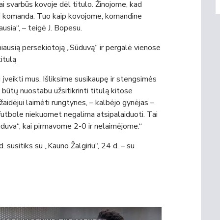
bai svarbūs kovoje dėl titulo. Žinojome, kad
osi komanda. Tuo kaip kovojome, komandine
ausia“, – teigė J. Bopesu.
imiausią persekiotoją „Sūduvą“ ir pergalė vienose
titulą
ri įveikti mus. Išliksime susikaupę ir stengsimės
 būtų nuostabu užsitikrinti titulą kitose
aidėjui laimėti rungtynes, – kalbėjo gynėjas –
futbole niekuomet negalima atsipalaiduoti. Tai
duva“, kai pirmavome 2-0 ir nelaimėjome.“
. susitiks su „Kauno Žalgiriu“, 24 d. – su