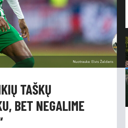
Nuotrauka: Elvis Žaldaris
NKIŲ TAŠKŲ
KU, BET NEGALIME
“