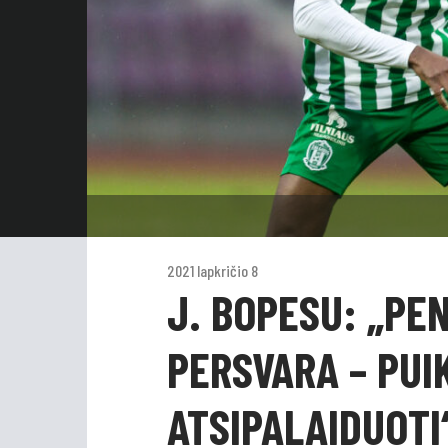
2021 lapkričio 8
J. BOPESU: „PE
PERSVARA – PUI
ATSIPALAIDUOTI