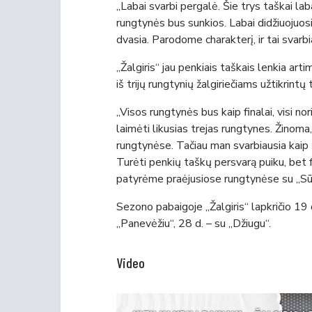
„Labai svarbi pergalė. Šie trys taškai la
rungtynės bus sunkios. Labai didžiuoju
dvasia. Parodome charakterį, ir tai svarbi
„Žalgiris“ jau penkiais taškais lenkia art
iš trijų rungtynių žalgiriečiams užtikrintų 
„Visos rungtynės bus kaip finalai, visi no
laimėti likusias trejas rungtynes. Žinoma,
rungtynėse. Tačiau man svarbiausia kaip ž
Turėti penkių taškų persvarą puiku, bet 
patyrėme praėjusiose rungtynėse su „Sū
Sezono pabaigoje „Žalgiris“ lapkričio 19 d
„Panevėžiu“, 28 d. – su „Džiugu“.
Video