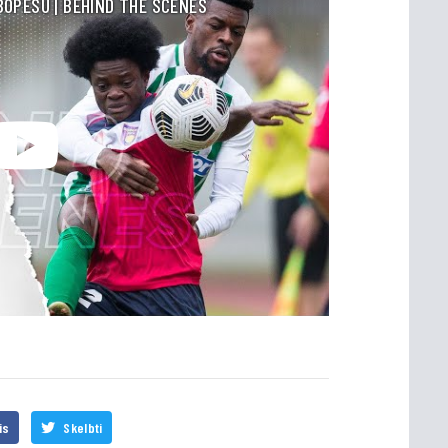
 BOPESU | BEHIND THE SCENES
is
Skelbti