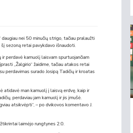
 daugiau nei 50 minučių strigo, tačiau pralaužti
 šį sezoną retai pavykdavo išnaudoti.
 ir perdavė kamuolį laisvam spurtuojančiam
įprasti „Žalgirio“ žaidime, tačiau atakos retai
esu perdavimas surado Josipą Tadičių ir kroatas
 atidavė man kamuolį į laisvą erdvę, kaip ir
ičių, perdaviau jam kamuolį ir jis įmušė.
ngviau atsikvėpti“, – po dvikovos komentavo J.
užtikrintai laimėjo rungtynes 2:0.