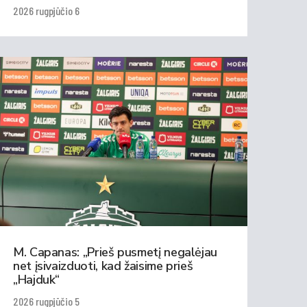
2026 rugpjūčio 6
M. Capanas: „Prieš pusmetį negalėjau
net įsivaizduoti, kad žaisime prieš
„Hajduk“
2026 rugpjūčio 5