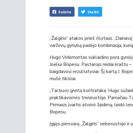
Dalintis
Skelbti
„Žalgirio“ atakos prieš Alytaus „Dainavą“
varžovų gynybą padėjo kombinacija, kurią
Hugo Videmontas suklaidino pora gynėjų
Joeliui Bopesu. Pastarojo reidai kraštu – 
baigdavosi rezultatyviai. Šį kartą J. Bop
mušė tiksliai.
„Tai buvo greita kontrataka, Hugo sužaidė
praktikavomės treniruotėje. Pamačiau Tad
Pirmasis įvartis atvėrė žaidimą, leido le
Bopesu.
Įgijęs persvarą „Žalgiris“ nebesustojo ir 