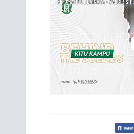
KITU KAMPU | DAINAVA - ŽALGIRIS |
Dalint