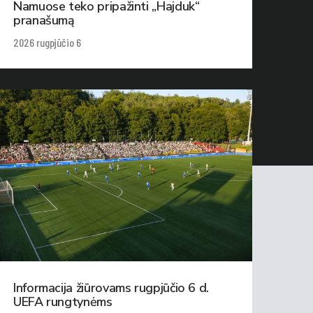
Namuose teko pripažinti „Hajduk“
pranašumą
2026 rugpjūčio 6
Informacija žiūrovams rugpjūčio 6 d.
UEFA rungtynėms