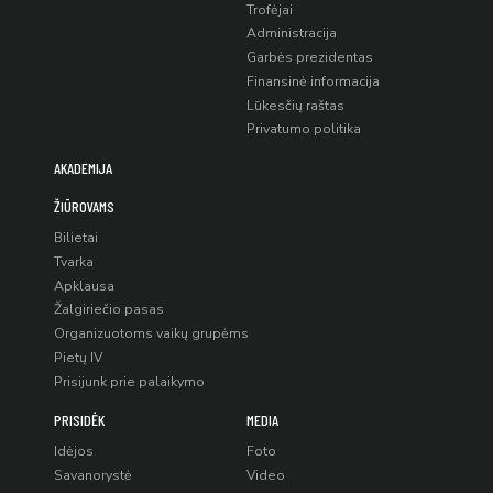
Trofėjai
Administracija
Garbės prezidentas
Finansinė informacija
Lūkesčių raštas
Privatumo politika
AKADEMIJA
ŽIŪROVAMS
Bilietai
Tvarka
Apklausa
Žalgiriečio pasas
Organizuotoms vaikų grupėms
Pietų IV
Prisijunk prie palaikymo
PRISIDĖK
MEDIA
Idėjos
Foto
Savanorystė
Video