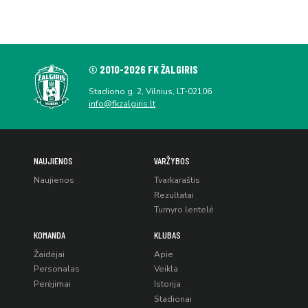
© 2010-2026 FK ŽALGIRIS
Stadiono g. 2, Vilnius, LT-02106
info@fkzalgiris.lt
NAUJIENOS
VARŽYBOS
Naujienos
Tvarkaraštis
Rezultatai
Turnyro lentelė
KOMANDA
KLUBAS
Žaidėjai
Apie
Personalas
Veikla
Perėjimai
Istorija
Stadionai