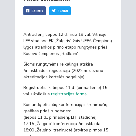
Dalintis
Skelbti
Antradienį, liepos 12 d., nuo 19 val. Vilniuje,
LFF stadione FK „Žalgiris“ žais UEFA Čempionų
lygos atrankos pirmo etapo rungtynes prieš
Kosovo čempionus „Ballkani“.
Šioms rungtynėms reikalinga atskira
žiniasklaidos registracija (2022 m. sezono
akreditacijos kortelės negalioja).
Registruotis iki liepos 11 d. (pirmadienio) 15
val. užpildžius
registracijos formą.
Komandų oficialių konferencijų ir treniruočių
grafikas prieš rungtynes:
(liepos 11 d., pirmadienį, LFF stadione)
17:15 „Žalgirio“ konferencija žiniasklaidai
18:00 „Žalgirio“ treniruotė (atviros pirmos 15