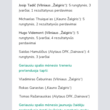
Josip Tadič (Vilniaus „Žalgiris“):
5 rungtynės, 3
įvarčiai, 1 rezultatyvus perdavimas
Michaelas Thuique’as („Kauno Žalgiris“): 5
rungtynės, 2 rezultatyvūs perdavimai
Hugo Videmont (Vilniaus „Žalgiris“):
5
rungtynės, 5 įvarčiai, 4 rezultatyvūs
perdavimai
Saidas Hamuličius (Alytaus DFK „Dainava“): 4
rungtynės, 3 įvarčiai
Geriausiu spalio mėnesio treneriu
pretenduoja tapti:
Vladimiras Čeburinas (Vilniaus „Žalgiris“)
Rokas Garastas („Kauno Žalgiris“)
Tomas Ražanauskas (Alytaus DFK „Dainava“)
Geriausiu spalio mėnesio jaunuoju žaidėju