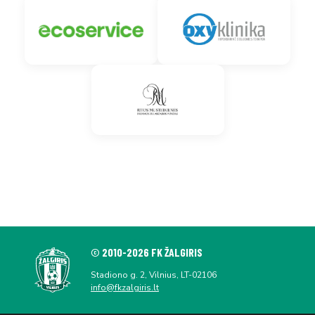
© 2010-2026 FK ŽALGIRIS
Stadiono g. 2, Vilnius, LT-02106
info@fkzalgiris.lt