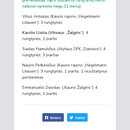
pretenduoja tapti (sužaistų rungtynių metu
nebuvo vyresnis negu 21 metų):
Vilius Armalas (Kauno rajono „Hegelmann
Litauen“): 3 rungtynės
Karolis Uzėla (Vilniaus „Žalgiris“)
: 4
rungtynės, 1 įvartis
Saidas Hamuličius (Alytaus DFK „Dainava“): 4
rungtynės, 3 įvarčiai
Nauris Petkevičius (Kauno rajono „Hegelmann
Litauen“): 3 rungtynės, 1 įvartis, 1 rezultatyvus
perdavimas
Emmanuelis Davidas („Kauno Žalgiris“): 4
rungtynės, 1 įvartis
Dalintis
Skelbti