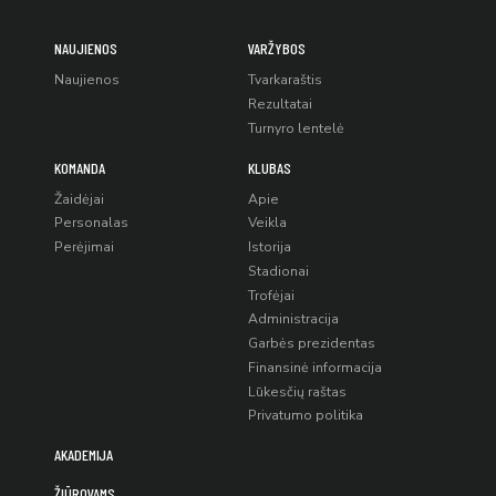
NAUJIENOS
VARŽYBOS
Naujienos
Tvarkaraštis
Rezultatai
Turnyro lentelė
KOMANDA
KLUBAS
Žaidėjai
Apie
Personalas
Veikla
Perėjimai
Istorija
Stadionai
Trofėjai
Administracija
Garbės prezidentas
Finansinė informacija
Lūkesčių raštas
Privatumo politika
AKADEMIJA
ŽIŪROVAMS