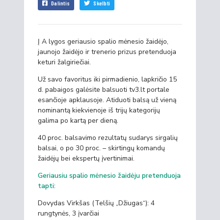
Dalintis
Skelbti
Į A lygos geriausio spalio mėnesio žaidėjo,
jaunojo žaidėjo ir trenerio prizus pretenduoja
keturi žalgiriečiai.
Už savo favoritus iki pirmadienio, lapkričio 15
d. pabaigos galėsite balsuoti tv3.lt portale
esančioje apklausoje. Atiduoti balsą už vieną
nominantą kiekvienoje iš trijų kategorijų
galima po kartą per dieną.
40 proc. balsavimo rezultatų sudarys sirgalių
balsai, o po 30 proc. – skirtingų komandų
žaidėjų bei ekspertų įvertinimai.
Geriausiu spalio mėnesio žaidėju pretenduoja
tapti:
Dovydas Virkšas (Telšių „Džiugas“): 4
rungtynės, 3 įvarčiai