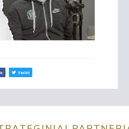
is
Skelbti
TRATEGINIAI PARTNERI