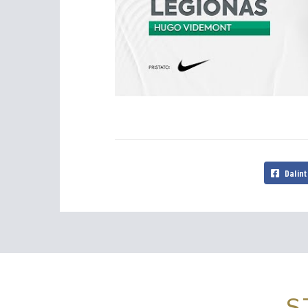
Dalint
S