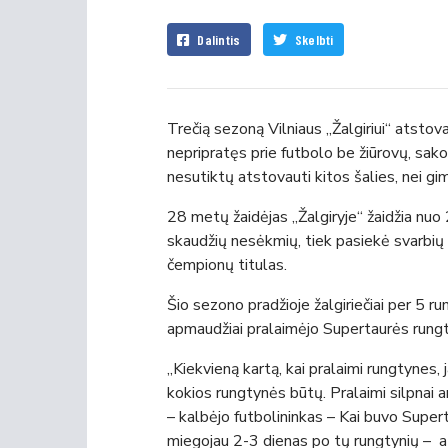
Dalintis
Skelbti
Trečią sezoną Vilniaus „Žalgiriui“ atsto
nepripratęs prie futbolo be žiūrovų, sako n
nesutiktų atstovauti kitos šalies, nei gimt
28 metų žaidėjas „Žalgiryje“ žaidžia nuo 
skaudžių nesėkmių, tiek pasiekė svarbių 
čempionų titulas.
Šio sezono pradžioje žalgiriečiai per 5 
apmaudžiai pralaimėjo Supertaurės rung
„Kiekvieną kartą, kai pralaimi rungtynes, j
kokios rungtynės būtų. Pralaimi silpnai a
– kalbėjo futbolininkas – Kai buvo Supert
miegojau 2-3 dienas po tų rungtynių – at