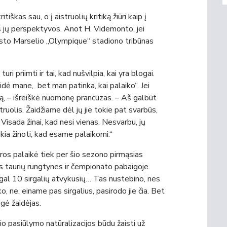
iškas sau, o į aistruolių kritiką žiūri kaip į
iš jų perspektyvos. Anot H. Videmonto, jei
iesto Marselio „Olympique“ stadiono tribūnas
uri priimti ir tai, kad nušvilpia, kai yra blogai.
idė mane, bet man patinka, kai palaiko“. Jei
ymą, – išreiškė nuomonę prancūzas. – Aš galbūt
truolis. Žaidžiame dėl jų jie tokie pat svarbūs,
 Visada žinai, kad nesi vienas. Nesvarbu, jų
kia žinoti, kad esame palaikomi.“
ros palaikė tiek per šio sezono pirmąsias
s taurių rungtynes ir čempionato pabaigoje.
gal 10 sirgalių atvykusių… Tas nustebino, nes
ko, ne, einame pas sirgalius, pasirodo jie čia. Bet
igė žaidėjas.
inio pasiūlymo natūralizacijos būdu žaisti už