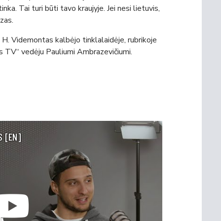
ka. Tai turi būti tavo kraujyje. Jei nesi lietuvis,
ūzas.
s H. Videmontas kalbėjo tinklalaidėje, rubrikoje
iris TV“ vedėju Pauliumi Ambrazevičiumi.
S [EN]