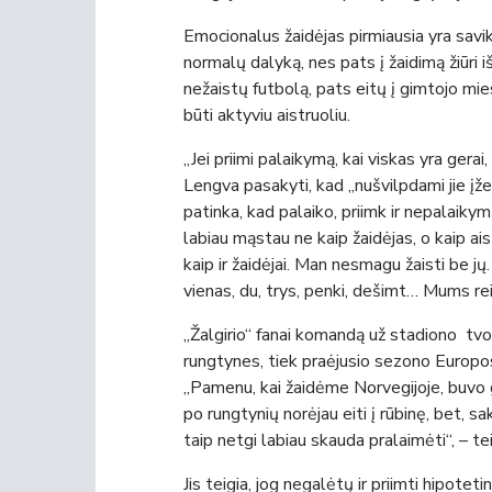
Emocionalus žaidėjas pirmiausia yra savikrit
normalų dalyką, nes pats į žaidimą žiūri 
nežaistų futbolą, pats eitų į gimtojo m
būti aktyviu aistruoliu.
„Jei priimi palaikymą, kai viskas yra gerai, t
Lengva pasakyti, kad „nušvilpdami jie įže
patinka, kad palaiko, priimk ir nepalaik
labiau mąstau ne kaip žaidėjas, o kaip ais
kaip ir žaidėjai. Man nesmagu žaisti be jų.
vienas, du, trys, penki, dešimt… Mums rei
„Žalgirio“ fanai komandą už stadiono tvo
rungtynes, tiek praėjusio sezono Europo
„Pamenu, kai žaidėme Norvegijoje, buvo 
po rungtynių norėjau eiti į rūbinę, bet, sa
taip netgi labiau skauda pralaimėti“, – te
Jis teigia, jog negalėtų ir priimti hipotet