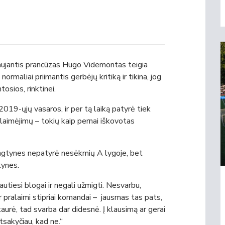
vaujantis prancūzas Hugo Videmontas teigia
ormaliai priimantis gerbėjų kritiką ir tikina, jog
osios, rinktinei.
2019-ųjų vasaros, ir per tą laiką patyrė tiek
laimėjimų – tokių kaip pernai iškovotas
rungtynes nepatyrė nesėkmių A lygoje, bet
tynes.
autiesi blogai ir negali užmigti. Nesvarbu,
r pralaimi stipriai komandai – jausmas tas pats,
aurė, tad svarba dar didesnė. Į klausimą ar gerai
sakyčiau, kad ne.“