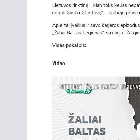
Lietuvos rinktinę. „Man toks kelias nepatin
negali žaisti už Lietuvą“, – kalbėjo pranc
Apie tai įvairius ir savo karjeros epizodu
„Žaliai Baltas Legionas“, su nauju „Žalg
Visas pokalbis:
Video
VIDEMONT | ŽALIAI BALTAS LEGIONA