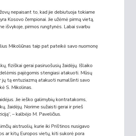
ržovų nepaisant to, kad jie debiutuoja tokiame
“ yra Kosovo čempionai. Jie užėmė pirmą vietą,
e išvykoje, pirmos rungtynės. Labai svarbu
lius Mikoliūnas taip pat pateikė savo nuomonę
, fiziškai gerai pasiruošusių žaidėjų. Išlaiko
idelėmis pajėgomis stengiasi atakuoti. Mūsų
ir jų tą entuziazmą atakuoti numalšinti savo
kė S. Mikolinas.
aidėjus. Jie ieško galimybių kontratakoms,
, žaidėjų. Norime sužaisti gerai ir prieš
ciją“, – kalbėjo M. Paveličius.
šimčių aistruolių, kurie iki Prištinos nusigavo
vos ar kitų Europos vietų, kiti sukorė pora