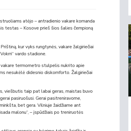
 aistruoliams atėjo – antradienio vakare komanda
sis testas – Kosove prieš šios šalies čempioną
rištiną, kur vyks rungtynės, vakare žalgiriečiai
 Vokrri“ vardo stadione.
s, vakare termometro stulpelis nukrito apie
ms nesukėlė didesnio diskomforto. Žalgiriečiai
s, viešbutis taip pat labai geras, maistas buvo
gerai pasiruošusi. Gerai pasitreniravome,
minkšta, bet gera. Vilniuje žaidžiame ant
visada malonu“, – įspūdžiais po treniruotės