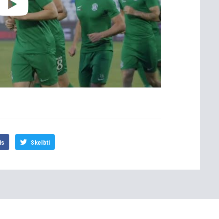
is
Skelbti