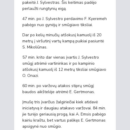
pakeitė J. Sylvestras. Šis keitimas padėjo
perlaužti rungtynių eigą.
47 min. po J. Sylvestro perdavimo F. Kyeremeh
pabėgo nuo gynėjų ir smūgiavo tiksliai.
Dar po kelių minučių atšokusį kamuolį iš 20
metrų į viršutinį vartų kampą puikiai pasiuntė
S. Mikoliūnas.
57 min. krito dar vienas įvartis J. Sylvestro
smūgį atrėmė vartininkas ir po kampinio
atšokusį kamuolį iš 12 metrų tiksliai smūgiavo
O. Onazi.
60 min. po varžovų atakos stiprų smūgį
baudos aikštelėje atrėmė E. Gertmonas.
Įmušę tris įvarčius žalgiriečiai kiek atidavė
iniciatyvą ir daugiau atakavo varžovai. 84 min.
jie turėjo geriausią progą, kai A. Emsis pabėgo
kairiu kraštu, bet vartus palikęs E. Gertmonas
apsigynė nuo smūgio.