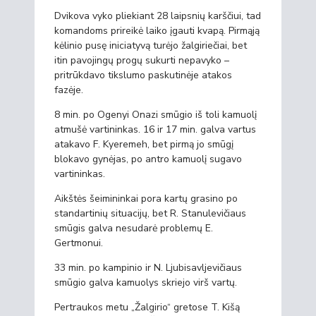
Dvikova vyko pliekiant 28 laipsnių karščiui, tad
komandoms prireikė laiko įgauti kvapą. Pirmąją
kėlinio pusę iniciatyvą turėjo žalgiriečiai, bet
itin pavojingų progų sukurti nepavyko –
pritrūkdavo tikslumo paskutinėje atakos
fazėje.
8 min. po Ogenyi Onazi smūgio iš toli kamuolį
atmušė vartininkas. 16 ir 17 min. galva vartus
atakavo F. Kyeremeh, bet pirmą jo smūgį
blokavo gynėjas, po antro kamuolį sugavo
vartininkas.
Aikštės šeimininkai pora kartų grasino po
standartinių situacijų, bet R. Stanulevičiaus
smūgis galva nesudarė problemų E.
Gertmonui.
33 min. po kampinio ir N. Ljubisavljevičiaus
smūgio galva kamuolys skriejo virš vartų.
Pertraukos metu „Žalgirio“ gretose T. Kišą