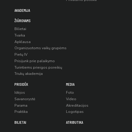
AKADEMIJA
ŽIŪROVAMS
Bilietai
Tvarka
Apklausa
Organizuotoms vaikų grupėms
Pietų IV
Prisijunk prie palaikymo
Turintiems prieigos poreikių
Triukų akademija
PRISIDĖK
MEDIA
Idėjos
Foto
Savanorystė
Video
Parama
Akreditacijos
Praktika
Logotipas
BILIETAI
ATRIBUTIKA