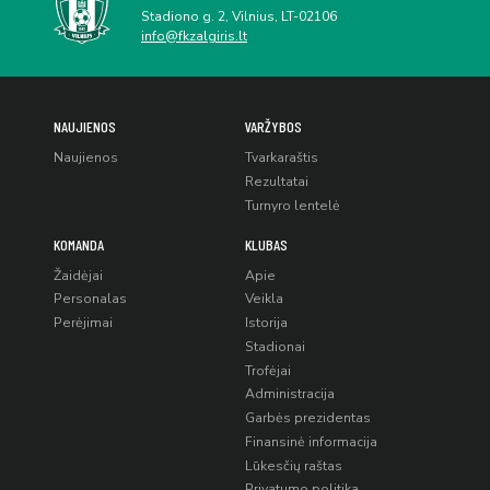
Stadiono g. 2, Vilnius, LT-02106
info@fkzalgiris.lt
NAUJIENOS
VARŽYBOS
Naujienos
Tvarkaraštis
Rezultatai
Turnyro lentelė
KOMANDA
KLUBAS
Žaidėjai
Apie
Personalas
Veikla
Perėjimai
Istorija
Stadionai
Trofėjai
Administracija
Garbės prezidentas
Finansinė informacija
Lūkesčių raštas
Privatumo politika