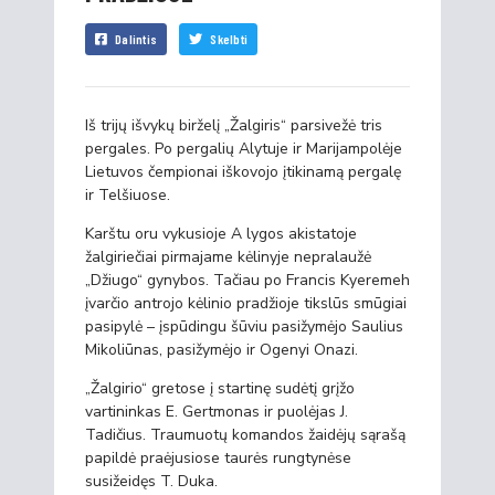
Dalintis
Skelbti
Iš trijų išvykų birželį „Žalgiris“ parsivežė tris
pergales. Po pergalių Alytuje ir Marijampolėje
Lietuvos čempionai iškovojo įtikinamą pergalę
ir Telšiuose.
Karštu oru vykusioje A lygos akistatoje
žalgiriečiai pirmajame kėlinyje nepralaužė
„Džiugo“ gynybos. Tačiau po Francis Kyeremeh
įvarčio antrojo kėlinio pradžioje tikslūs smūgiai
pasipylė – įspūdingu šūviu pasižymėjo Saulius
Mikoliūnas, pasižymėjo ir Ogenyi Onazi.
„Žalgirio“ gretose į startinę sudėtį grįžo
vartininkas E. Gertmonas ir puolėjas J.
Tadičius. Traumuotų komandos žaidėjų sąrašą
papildė praėjusiose taurės rungtynėse
susižeidęs T. Duka.