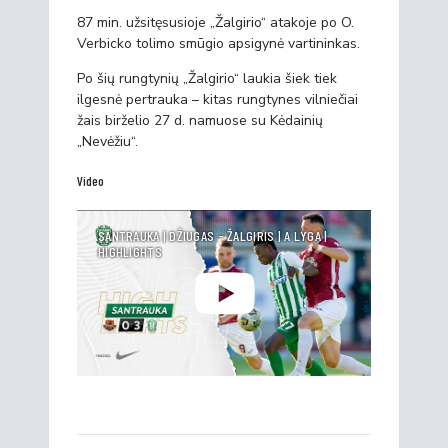
87 min. užsitęsusioje „Žalgirio“ atakoje po O.
Verbicko tolimo smūgio apsigynė vartininkas.
Po šių rungtynių „Žalgirio“ laukia šiek tiek
ilgesnė pertrauka – kitas rungtynes vilniečiai
žais birželio 27 d. namuose su Kėdainių
„Nevėžiu“.
Video
SANTRAUKA | DŽIUGAS - ŽALGIRIS | A LYGA |
HIGHLIGHTS