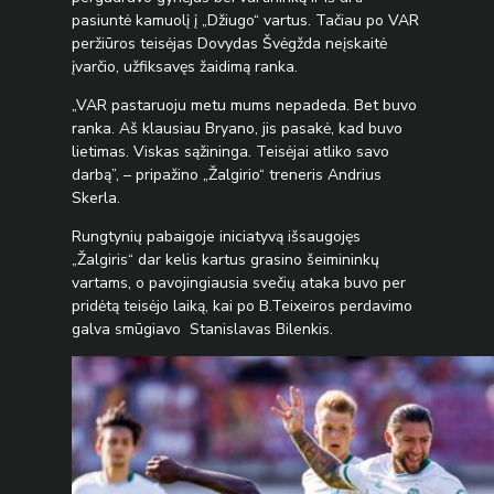
pasiuntė kamuolį į „Džiugo“ vartus. Tačiau po VAR
peržiūros teisėjas Dovydas Švėgžda neįskaitė
įvarčio, užfiksavęs žaidimą ranka.
„VAR pastaruoju metu mums nepadeda. Bet buvo
ranka. Aš klausiau Bryano, jis pasakė, kad buvo
lietimas. Viskas sąžininga. Teisėjai atliko savo
darbą”, – pripažino „Žalgirio“ treneris Andrius
Skerla.
Rungtynių pabaigoje iniciatyvą išsaugojęs
„Žalgiris“ dar kelis kartus grasino šeimininkų
vartams, o pavojingiausia svečių ataka buvo per
pridėtą teisėjo laiką, kai po B.Teixeiros perdavimo
galva smūgiavo Stanislavas Bilenkis.