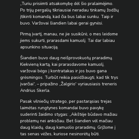
„Turiu prisiimti atsakomybę dėl šio pralaimėjimo.
Po trijų pergalių tikriausiai neradau tinkamų žodžių
įtikinti komandą, kad čia bus labai sunku. Taip ir
buvo. Varžovai šiandien labai gerai gynėsi.
Pirmą įvartį, manau, ne jie susikūrė, o mes leidome
jiems sukurti, prarasdami kamuolį. Tai dar labiau
apsunkino situaciją.
Šiandien buvo daug neišprovokuotų praradimų.
Kiekvieną kartą, kai prarasdavome kamuolį,
varžovai bėgo į kontratakas ir jos buvo gana
grėsmingos. Turbūt reikia pasidžiaugti, kad tik trys
įvarčiai“, – pripažino „Žalgirio“ vyriausiasis treneris
Andrius Skerla.
Pasak vilniečių stratego, per pastarąsias trejas
laimėtas rungtynes komandai buvo pavykę
suderinti žaidimo stygas: „Aikštėje būdavo mažiau
problemų nei anksčiau. Bet šiandien vėl mačiau
daug klaidų, daug kamuolio praradimų. Grįžome į
tas senas vėžes, kuriose nesinorėtų būti.