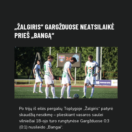
„ŽALGIRIS“ GARGŽDUOSE NEATSILAIKĖ
PRIEŠ „BANGĄ“
Po trijų iš eilės pergalių Toplygoje „Žalgiris“ patyrė
skaudžią nesėkmę – plieskiant vasaros saulei
vilniečiai 18-ojo turo rungtynėse Gargžduose 0:3
(0:1) nusileido „Bangai“.