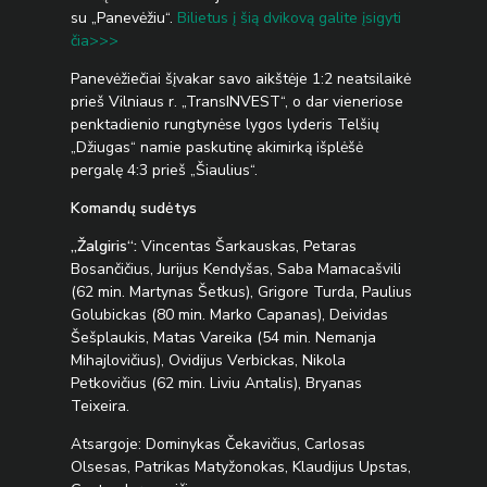
su „Panevėžiu“.
Bilietus į šią dvikovą galite įsigyti
čia>>>
Panevėžiečiai šįvakar savo aikštėje 1:2 neatsilaikė
prieš Vilniaus r. „TransINVEST“, o dar vieneriose
penktadienio rungtynėse lygos lyderis Telšių
„Džiugas“ namie paskutinę akimirką išplėšė
pergalę 4:3 prieš „Šiaulius“.
Komandų sudėtys
„Žalgiris“:
Vincentas Šarkauskas, Petaras
Bosančičius, Jurijus Kendyšas, Saba Mamacašvili
(62 min. Martynas Šetkus), Grigore Turda, Paulius
Golubickas (80 min. Marko Capanas), Deividas
Šešplaukis, Matas Vareika (54 min. Nemanja
Mihajlovičius), Ovidijus Verbickas, Nikola
Petkovičius (62 min. Liviu Antalis), Bryanas
Teixeira.
Atsargoje: Dominykas Čekavičius, Carlosas
Olsesas, Patrikas Matyžonokas, Klaudijus Upstas,