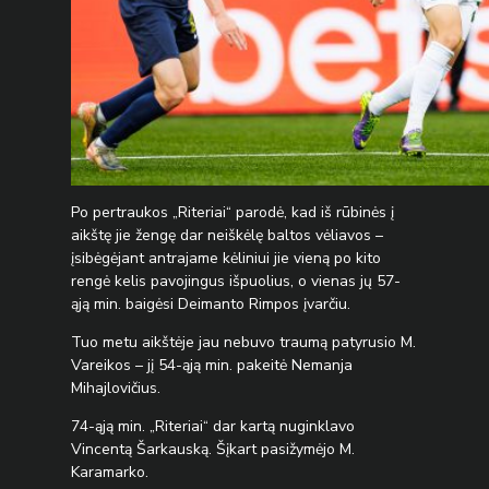
Po pertraukos „Riteriai“ parodė, kad iš rūbinės į
aikštę jie žengę dar neiškėlę baltos vėliavos –
įsibėgėjant antrajame kėliniui jie vieną po kito
rengė kelis pavojingus išpuolius, o vienas jų 57-
ąją min. baigėsi Deimanto Rimpos įvarčiu.
Tuo metu aikštėje jau nebuvo traumą patyrusio M.
Vareikos – jį 54-ąją min. pakeitė Nemanja
Mihajlovičius.
74-ąją min. „Riteriai“ dar kartą nuginklavo
Vincentą Šarkauską. Šįkart pasižymėjo M.
Karamarko.