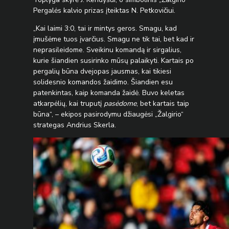
Pergalės kalvio prizas įteiktas N. Petkovičiui.
„Kai laimi 3:0, tai ir mintys geros. Smagu, kad
įmušėme tuos įvarčius. Smagu ne tik tai, bet kad ir
neprasileidome. Sveikinu komandą ir sirgalius,
kurie šiandien susirinko mūsų palaikyti. Kartais po
pergalių būna dvejopas jausmas, kai tikiesi
solidesnio komandos žaidimo. Šiandien esu
patenkintas, kaip komanda žaidė. Buvo keletas
atkarpėlių, kai truputį
pasėdome
, bet kartais taip
būna“, – ekipos pasirodymu džiaugėsi „Žalgirio“
strategas Andrius Skerla.