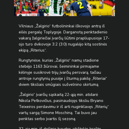
Vilniaus „Žalgirio“ futbolininkai iškovojo antrą iš
eilės pergalę Toplygoje. Darganotą penktadienio
vakarą žalgiriečiai įvarčių liūtimi prapliupusioje 17-
ojo turo dvikovoje 3:2 (3:0) nugalėjo kitą sostinės
ekipą „Riterius“.
Rungtynėse, kurias „Žalgirio“ namų stadione
stebėjo 1163 žiūrovai, šeimininkai pirmajame
kėlinyje susikrovė trijų įvarčių persvarą, tačiau
antroje rungtynių pusėje į šturmą pakilę „Riteriai“
dviem tiksliais smūgiais sušvelnino skirtumą.
„Žalgirio“ įvarčių sąskaitą 22-ąją min. atidarė
Nikola Petkovičius, pasinaudojęs tiksliu Bryano
Teixeiros perdavimu ir iš arti nuginklavęs „Riterių“
vartų sargą Simone Moschiną. Tai buvo jau
penktas serbo įvartis šį sezoną.
32-ąją min. iš dešinio baudos aikštelės krašto