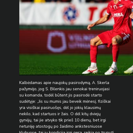
Kalbėdamas apie naujokų pasirodymą, A. Skerla
pažymėjo, jog S. Bilenkis jau senokai treniruojasi
su komanda, todėl būtent jis pasirodė starto
sudėtyje: „Jis su mumis jau beveik mėnesį, fiziškai
yra visiškai pasiruošęs, dėl jo jokių klausimų
nekilo, kad startuos ir žais. O dėl kitų dviejų
gynėjų, tai jie atvyko tik prieš 10 dienų, bet irgi
neturėję atostogų po žaidimo ankstesniuose
klubuose, tai jų kondicija irgi gera, reikia po truputį