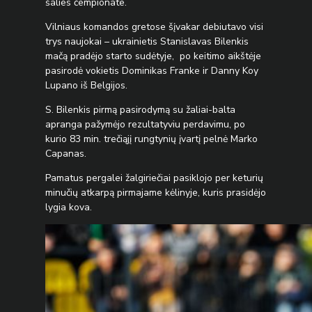
šalies čempionate.
Vilniaus komandos gretose šįvakar debiutavo visi
trys naujokai – ukrainietis Stanislavas Bilenkis
mačą pradėjo starto sudėtyje, po keitimo aikštėje
pasirodė vokietis Dominikas Franke ir Danny Koy
Lupano iš Belgijos.
S. Bilenkis pirmą pasirodymą su žaliai-balta
apranga pažymėjo rezultatyviu perdavimu, po
kurio 83 min. trečiąjį rungtynių įvartį pelnė Marko
Capanas.
Pamatus pergalei žalgiriečiai pasiklojo per keturių
minučių atkarpą pirmajame kėlinyje, kuris prasidėjo
lygia kova.