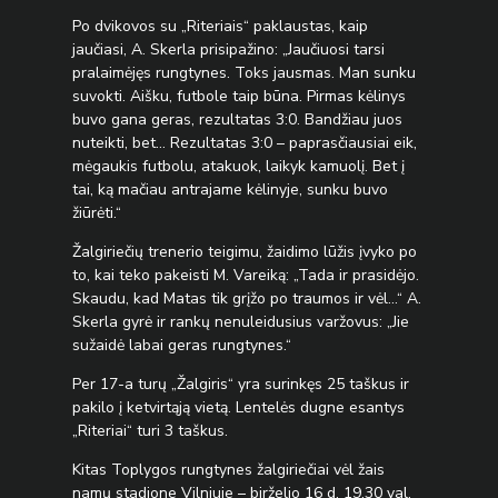
Po dvikovos su „Riteriais“ paklaustas, kaip
jaučiasi, A. Skerla prisipažino: „Jaučiuosi tarsi
pralaimėjęs rungtynes. Toks jausmas. Man sunku
suvokti. Aišku, futbole taip būna. Pirmas kėlinys
buvo gana geras, rezultatas 3:0. Bandžiau juos
nuteikti, bet… Rezultatas 3:0 – paprasčiausiai eik,
mėgaukis futbolu, atakuok, laikyk kamuolį. Bet į
tai, ką mačiau antrajame kėlinyje, sunku buvo
žiūrėti.“
Žalgiriečių trenerio teigimu, žaidimo lūžis įvyko po
to, kai teko pakeisti M. Vareiką: „Tada ir prasidėjo.
Skaudu, kad Matas tik grįžo po traumos ir vėl…“ A.
Skerla gyrė ir rankų nenuleidusius varžovus: „Jie
sužaidė labai geras rungtynes.“
Per 17-a turų „Žalgiris“ yra surinkęs 25 taškus ir
pakilo į ketvirtąją vietą. Lentelės dugne esantys
„Riteriai“ turi 3 taškus.
Kitas Toplygos rungtynes žalgiriečiai vėl žais
namų stadione Vilniuje – birželio 16 d. 19.30 val.