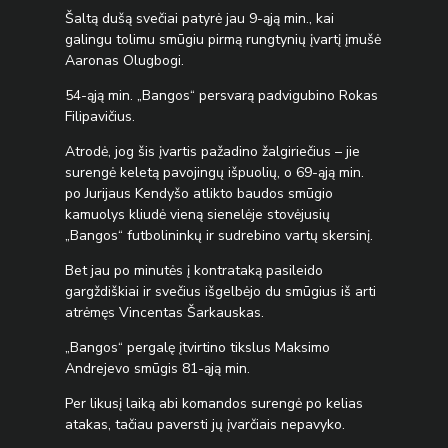
Šaltą dušą svečiai patyrė jau 9-ąją min., kai
galingu tolimu smūgiu pirmą rungtynių įvartį įmušė
Aaronas Olugbogi.
54-ąją min. „Bangos“ persvarą padvigubino Rokas
Filipavičius.
Atrodė, jog šis įvartis pažadino žalgiriečius – jie
surengė keletą pavojingų išpuolių, o 69-ąją min.
po Jurijaus Kendyšo atlikto baudos smūgio
kamuolys kliudė vieną sienelėje stovėjusių
„Bangos“ futbolininkų ir sudrebino vartų skersinį.
Bet jau po minutės į kontrataką pasileido
gargždiškiai ir svečius išgelbėjo du smūgius iš arti
atrėmęs Vincentas Šarkauskas.
„Bangos“ pergalę įtvirtino tikslus Maksimo
Andrejevo smūgis 81-ąją min.
Per likusį laiką abi komandos surengė po kelias
atakas, tačiau paversti jų įvarčiais nepavyko.