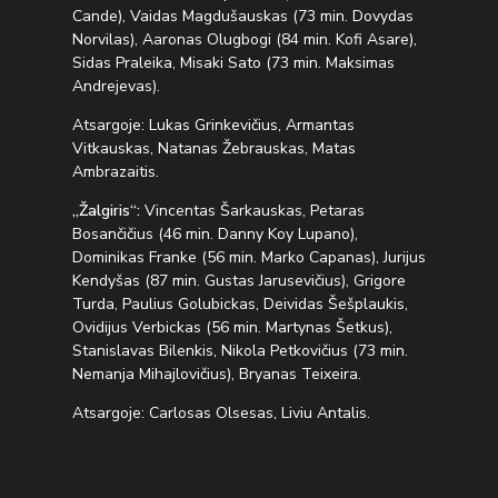
Cande), Vaidas Magdušauskas (73 min. Dovydas
Norvilas), Aaronas Olugbogi (84 min. Kofi Asare),
Sidas Praleika, Misaki Sato (73 min. Maksimas
Andrejevas).
Atsargoje: Lukas Grinkevičius, Armantas
Vitkauskas, Natanas Žebrauskas, Matas
Ambrazaitis.
„Žalgiris“:
Vincentas Šarkauskas, Petaras
Bosančičius (46 min. Danny Koy Lupano),
Dominikas Franke (56 min. Marko Capanas), Jurijus
Kendyšas (87 min. Gustas Jarusevičius), Grigore
Turda, Paulius Golubickas, Deividas Šešplaukis,
Ovidijus Verbickas (56 min. Martynas Šetkus),
Stanislavas Bilenkis, Nikola Petkovičius (73 min.
Nemanja Mihajlovičius), Bryanas Teixeira.
Atsargoje: Carlosas Olsesas, Liviu Antalis.