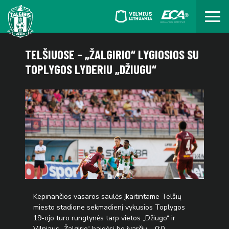
TELŠIUOSE – „ŽALGIRIO“ LYGIOSIOS SU
TOPLYGOS LYDERIU „DŽIUGU“
Kepinančios vasaros saulės įkaitintame Telšių
miesto stadione sekmadienį vykusios Toplygos
19-ojo turo rungtynės tarp vietos „Džiugo“ ir
Vilniaus „Žalgirio“ baigėsi be įvarčių – 0:0.