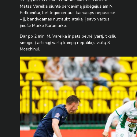
Matas Vareika siuntė perdavimą įsibėgėjusiam N.
Petkovičiui, bet legionieriaus kamuolys nepasiekė
– jį, bandydamas nutraukti ataką, į savo vartus
įmušė Marko Karamarko.
Dar po 2 min. M. Vareika ir pats pelnė įvartį, tiksliu
smūgiu į artimąjį vartų kampą nepalikęs vilčių S.
Moschinui.