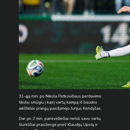
31-ąją min. po Nikola Petkovičiaus perdavimo
tiksliu smūgiu į kairį vartų kampą iš baudos
aikštelės prieigų pasižymėjo Jurijus Kendyšas.
Dar po 2 min. panevėžiečiai netoli savo vartų
šiurkščiai prasižengė prieš Klaudijų Upstą ir