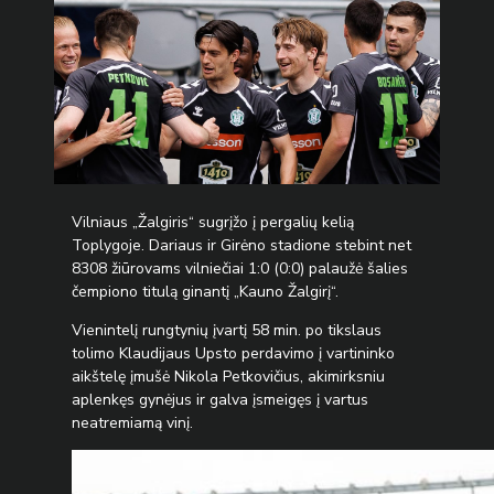
Vilniaus „Žalgiris“ sugrįžo į pergalių kelią
Toplygoje. Dariaus ir Girėno stadione stebint net
8308 žiūrovams vilniečiai 1:0 (0:0) palaužė šalies
čempiono titulą ginantį „Kauno Žalgirį“.
Vienintelį rungtynių įvartį 58 min. po tikslaus
tolimo Klaudijaus Upsto perdavimo į vartininko
aikštelę įmušė Nikola Petkovičius, akimirksniu
aplenkęs gynėjus ir galva įsmeigęs į vartus
neatremiamą vinį.