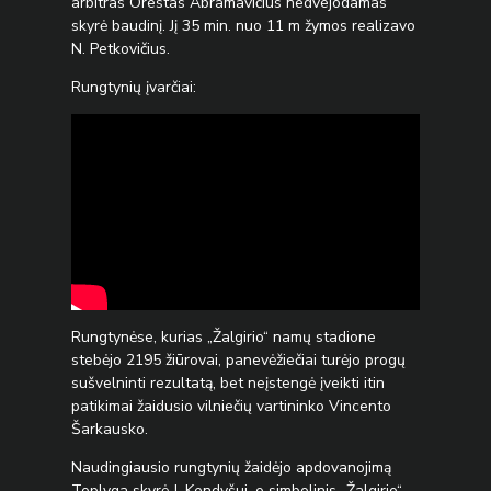
arbitras Orestas Abramavičius nedvejodamas
skyrė baudinį. Jį 35 min. nuo 11 m žymos realizavo
N. Petkovičius.
Rungtynių įvarčiai:
Rungtynėse, kurias „Žalgirio“ namų stadione
stebėjo 2195 žiūrovai, panevėžiečiai turėjo progų
sušvelninti rezultatą, bet neįstengė įveikti itin
patikimai žaidusio vilniečių vartininko Vincento
Šarkausko.
Naudingiausio rungtynių žaidėjo apdovanojimą
Toplyga skyrė J. Kendyšui, o simbolinis „Žalgirio“