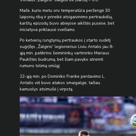
Mače, kurio metu oro temperatūra peržengė 30
laipsnių ribą ir prireikė atsigaivinimo pertraukėlių,
karštų epizodų buvo abiejose aikštės pusėse, bet
iniciatyva priklausė svečiams.
Po ketverių rungtynių pertraukos į starto sudėtį
sugrįžęs „Žalgirio“ legionierius Liviu Antalis jau 8-
ąją min. patikrino šeimininkų vartininko Mariaus
Paukštės budrumą, bet šiam pavyko atremti
rumuno tolimą smūgį.
22-ąją min. po Dominiko Franke perdavimo L.
Antalis vėl buvo atakos smaigalyje, tačiau
kamuolys atsimušė į virpstą.