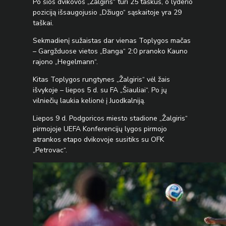
Po šios dvikovos „Žalgiris“ turi 25 taškus, o lyderio
poziciją išsaugojusio „Džiugo“ sąskaitoje yra 29
taškai.
Sekmadienį sužaistas dar vienas Toplygos mačas
– Gargžduose vietos „Banga“ 2:0 pranoko Kauno
rajono „Hegelmann“.
Kitas Toplygos rungtynes „Žalgiris“ vėl žais
išvykoje – liepos 5 d. su FA „Šiauliai“. Po jų
vilniečių laukia kelionė į Juodkalniją.
Liepos 9 d. Podgoricos miesto stadione „Žalgiris“
pirmojoje UEFA Konferencijų lygos pirmojo
atrankos etapo dvikovoje susitiks su OFK
„Petrovac“.