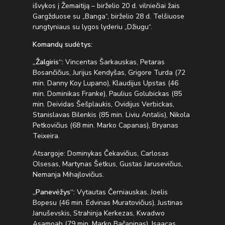
išvykos į Žemaitiją – birželio 20 d. vilniečiai žais
Gargžduose su „Banga“, birželio 28 d. Telšiuose
rungtyniaus su lygos lyderiu „Džiugu“.
Komandų sudėtys:
„Žalgiris“:
Vincentas Šarkauskas, Petaras
Bosančičius, Jurijus Kendyšas, Grigore Turda (72
min. Danny Koy Lupano), Klaudijus Upstas (46
min. Dominikas Franke), Paulius Golubickas (85
min. Deividas Šešplaukis, Ovidijus Verbickas,
Stanislavas Bilenkis (85 min. Liviu Antalis), Nikola
Petkovičius (68 min. Marko Capanas), Bryanas
Teixeira.
Atsargoje: Dominykas Čekavičius, Carlosas
Olsesas, Martynas Šetkus, Gustas Jarusevičius,
Nemanja Mihajlovičius.
„Panevėžys“:
Vytautas Černiauskas, Joelis
Bopesu (46 min. Edvinas Muratovičius), Justinas
Januševskis, Strahinja Kerkezas, Kwadwo
Asamoah (79 min. Marko Bačaninas), Isaacas