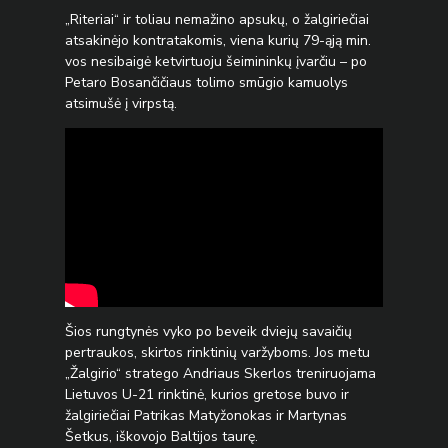
„Riteriai“ ir toliau nemažino apsukų, o žalgiriečiai
atsakinėjo kontratakomis, viena kurių 79-ąją min.
vos nesibaigė ketvirtuoju šeimininkų įvarčiu – po
Petaro Bosančičiaus tolimo smūgio kamuolys
atsimušė į virpstą.
Šios rungtynės vyko po beveik dviejų savaičių
pertraukos, skirtos rinktinių varžyboms. Jos metu
„Žalgirio“ stratego Andriaus Skerlos treniruojama
Lietuvos U-21 rinktinė, kurios gretose buvo ir
žalgiriečiai Patrikas Matyžonokas ir Martynas
Šetkus, iškovojo Baltijos taurę.