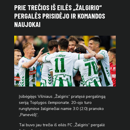
PRIE TREČIOS IŠ EILĖS „ŽALGIRIO“
PERGALĖS PRISIDĖJO IR KOMANDOS
NAUJOKAI
Įsibėgėjęs Vilniaus „Žalgiris“ pratęsė pergalingą
seriją Toplygos čempionate. 20-ojo turo
rungtynėse žalgiriečiai namie 3:0 (2:0) pranoko
„Panevėžį“ׅ.
Tai buvo jau trečia iš eilės FC „Žalgiris“ pergalė