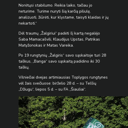
Norėtųsi stabilumo. Reikia laiko, tačiau jo
neturime. Turime nuryti šią karčią piliulę,
analizuoti, žiūrėti, kur klystame, taisyti klaidas ir jų
nekartoti.“
Dėl traumų „Žalgiriui“ padėti šį kartą negalėjo
Saba Mamacašvili, Klaudijus Upstas, Patrikas
Matyžonokas ir Matas Vareika.
Po 19 rungtynių „Žalgiris“ savo sąskaitoje turi 28
taškus, „Banga“ savo sąskaitą padidino iki 30
taškų.
Vilniečiai dvejas artimiausias Toplygos rungtynes
vėl žais svečiuose: birželio 28 d. – su Telšių
„Džiugu“, liepos 5 d. – su FA „Šiauliai“.