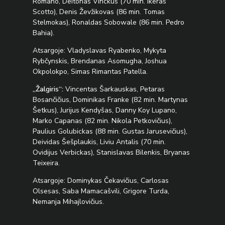
Romano, Deitonas Vinckus (70 min. Ikeras
Scotto), Denis Ževžikovas (86 min. Tomas
Stelmokas), Ronaldas Sobowale (86 min. Pedro
Bahia).
Atsargoje: Vladyslavas Ryabenko, Mykyta
Rybčynskis, Brendanas Asomugha, Joshua
Okpolokpo, Simas Rimantas Patella.
„Žalgiris“:
Vincentas Šarkauskas, Petaras
Bosančičius, Dominikas Franke (82 min. Martynas
Šetkus), Jurijus Kendyšas, Danny Koy Lupano,
Marko Capanas (82 min. Nikola Petkovičius),
Paulius Golubickas (88 min. Gustas Jarusevičius),
Deividas Šešplaukis, Liviu Antalis (70 min.
Ovidijus Verbickas), Stanislavas Bilenkis, Bryanas
Teixeira.
Atsargoje: Dominykas Čekavičius, Carlosas
Olsesas, Saba Mamacašvili, Grigore Turda,
Nemanja Mihajlovičius.