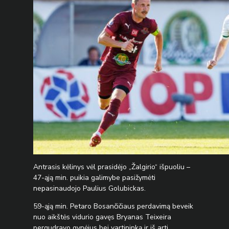
Antrasis kėlinys vėl prasidėjo „Žalgirio“ išpuoliu –
47-ąją min. puikia galimybe pasižymėti
nepasinaudojo Paulius Golubickas.
59-ąją min. Petaro Bosančičiaus perdavimą beveik
nuo aikštės vidurio gavęs Bryanas Teixeira
pergudravo gynėjus bei vartininką ir iš arti