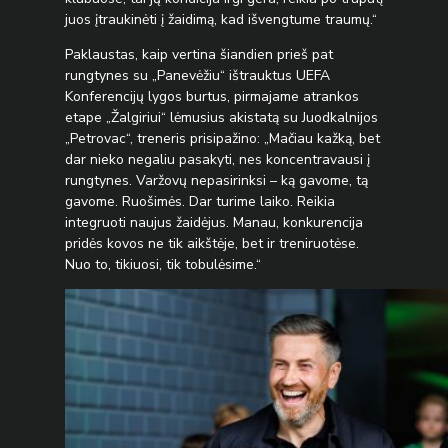
juos įtraukinėti į žaidimą, kad išvengtume traumų.“
Paklaustas, kaip vertina šiandien prieš pat
rungtynes su „Panevėžiu“ ištrauktus UEFA
Konferencijų lygos burtus, pirmajame atrankos
etape „Žalgiriui“ lėmusius akistatą su Juodkalnijos
„Petrovac“, treneris prisipažino: „Mačiau kažką, bet
dar nieko negaliu pasakyti, nes koncentravausi į
rungtynes. Varžovų nepasirinksi – ką gavome, tą
gavome. Ruošimės. Dar turime laiko. Reikia
integruoti naujus žaidėjus. Manau, konkurencija
pridės kovos ne tik aikštėje, bet ir treniruotėse.
Nuo to, tikiuosi, tik tobulėsime.“