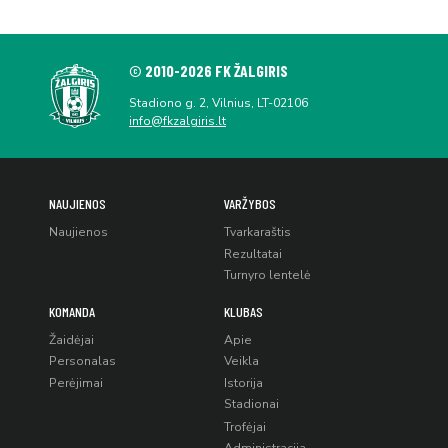
© 2010-2026 FK ŽALGIRIS
Stadiono g. 2, Vilnius, LT-02106
info@fkzalgiris.lt
NAUJIENOS
VARŽYBOS
Naujienos
Tvarkaraštis
Rezultatai
Turnyro lentelė
KOMANDA
KLUBAS
Žaidėjai
Apie
Personalas
Veikla
Perėjimai
Istorija
Stadionai
Trofėjai