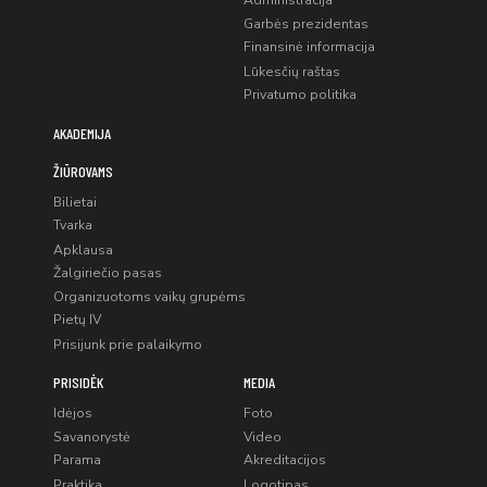
Administracija
Garbės prezidentas
Finansinė informacija
Lūkesčių raštas
Privatumo politika
AKADEMIJA
ŽIŪROVAMS
Bilietai
Tvarka
Apklausa
Žalgiriečio pasas
Organizuotoms vaikų grupėms
Pietų IV
Prisijunk prie palaikymo
PRISIDĖK
MEDIA
Idėjos
Foto
Savanorystė
Video
Parama
Akreditacijos
Praktika
Logotipas