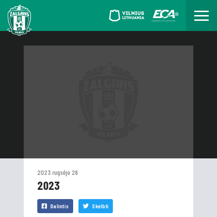
2023 rugsėjo 26
2023
Dalintis
Skelbti