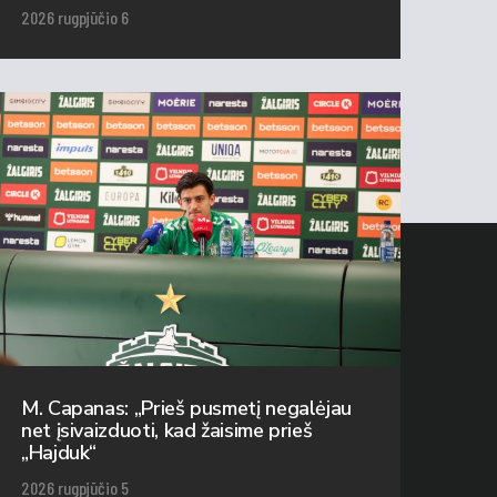
2026 rugpjūčio 6
M. Capanas: „Prieš pusmetį negalėjau
net įsivaizduoti, kad žaisime prieš
„Hajduk“
2026 rugpjūčio 5