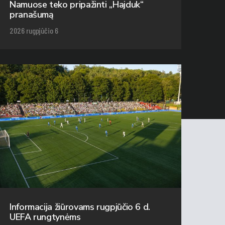
Namuose teko pripažinti „Hajduk“
pranašumą
2026 rugpjūčio 6
Informacija žiūrovams rugpjūčio 6 d.
UEFA rungtynėms