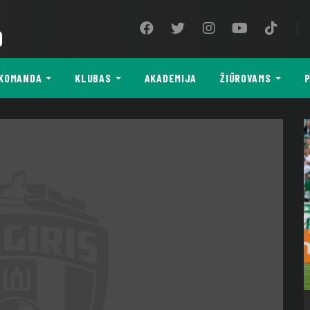
9
KOMANDA
KLUBAS
AKADEMIJA
ŽIŪROVAMS
P