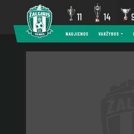
11
14
NAUJIENOS
VARŽYBOS