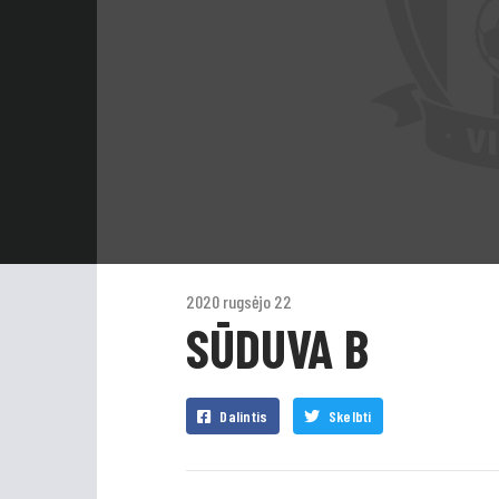
2020 rugsėjo 22
SŪDUVA B
Dalintis
Skelbti