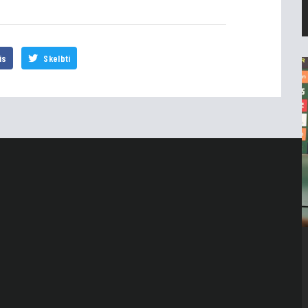
is
Skelbti