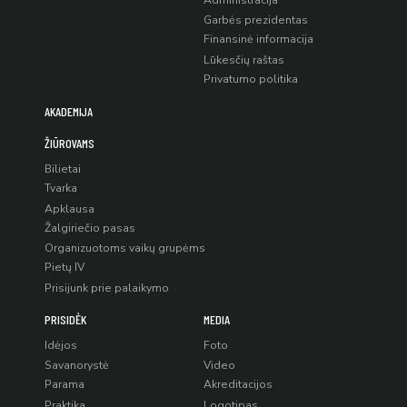
Administracija
Garbės prezidentas
Finansinė informacija
Lūkesčių raštas
Privatumo politika
AKADEMIJA
ŽIŪROVAMS
Bilietai
Tvarka
Apklausa
Žalgiriečio pasas
Organizuotoms vaikų grupėms
Pietų IV
Prisijunk prie palaikymo
PRISIDĖK
MEDIA
Idėjos
Foto
Savanorystė
Video
Parama
Akreditacijos
Praktika
Logotipas