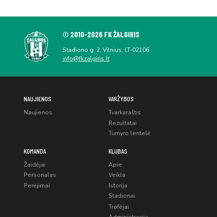
© 2010-2026 FK ŽALGIRIS
Stadiono g. 2, Vilnius, LT-02106
info@fkzalgiris.lt
NAUJIENOS
VARŽYBOS
Naujienos
Tvarkaraštis
Rezultatai
Turnyro lentelė
KOMANDA
KLUBAS
Žaidėjai
Apie
Personalas
Veikla
Perėjimai
Istorija
Stadionai
Trofėjai