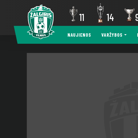
11
14
NAUJIENOS
VARŽYBOS