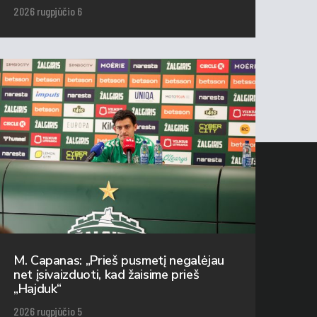
2026 rugpjūčio 6
M. Capanas: „Prieš pusmetį negalėjau
net įsivaizduoti, kad žaisime prieš
„Hajduk“
2026 rugpjūčio 5