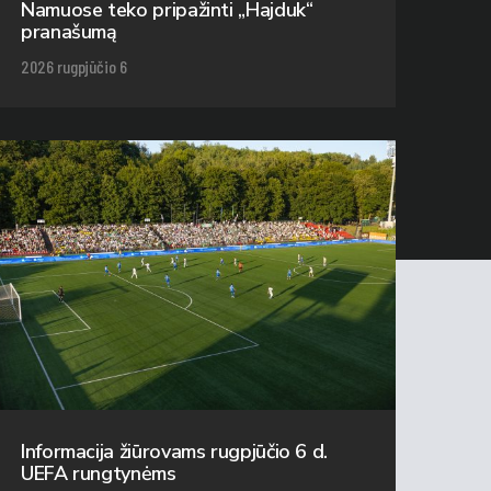
Namuose teko pripažinti „Hajduk“
pranašumą
2026 rugpjūčio 6
Informacija žiūrovams rugpjūčio 6 d.
UEFA rungtynėms