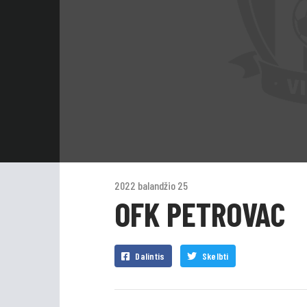
2022 balandžio 25
OFK PETROVAC
Dalintis
Skelbti