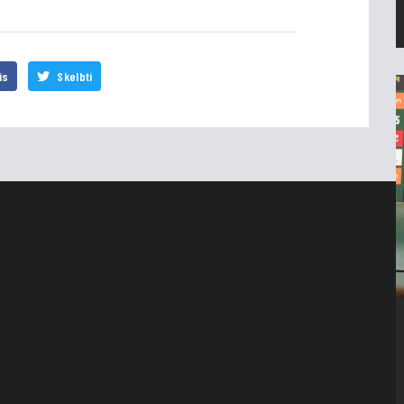
is
Skelbti