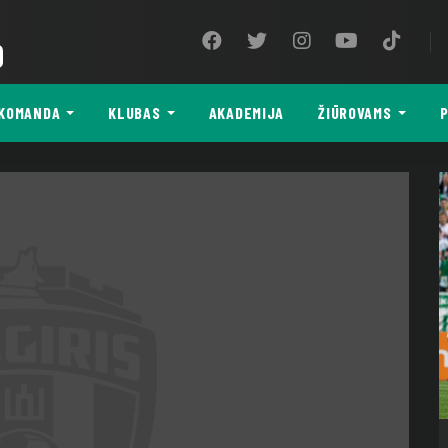
9
KOMANDA
KLUBAS
AKADEMIJA
ŽIŪROVAMS
P