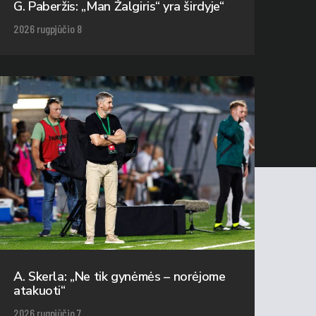
G. Paberžis: „Man Žalgiris“ yra širdyje“
2026 rugpjūčio 8
A. Skerla: „Ne tik gynėmės – norėjome
atakuoti“
2026 rugpjūčio 7