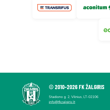
© 2010-2026 FK ŽALGIRIS
Stadiono g. 2, Vilnius, LT-02106
info@fkzalgiris.lt