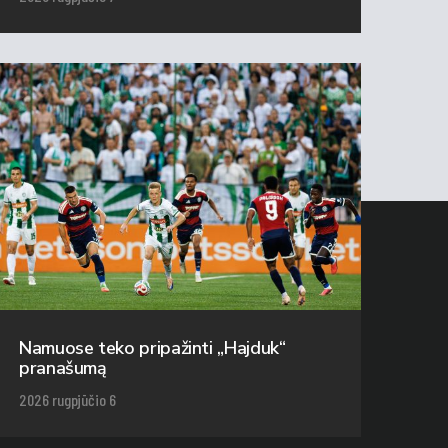
Namuose teko pripažinti „Hajduk“
pranašumą
2026 rugpjūčio 6