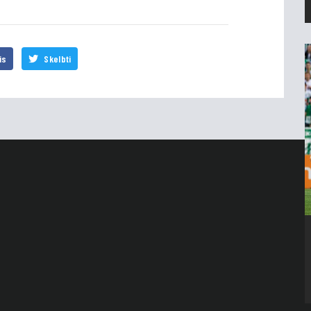
is
Skelbti