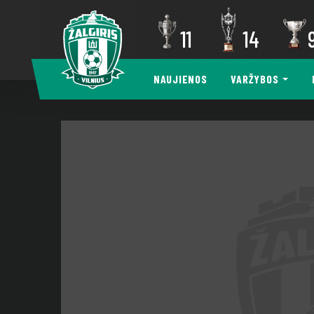
11
14
NAUJIENOS
VARŽYBOS