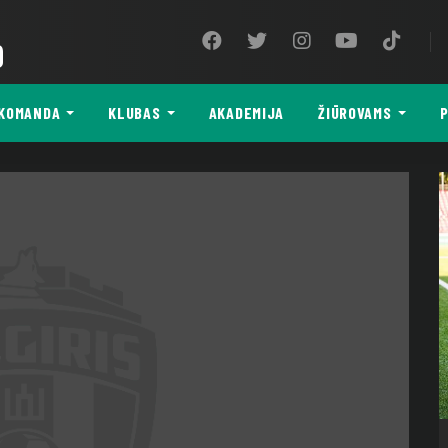
9
KOMANDA
KLUBAS
AKADEMIJA
ŽIŪROVAMS
P