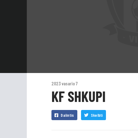
2023 vasario 7
KF SHKUPI
Dalintis
Skelbti