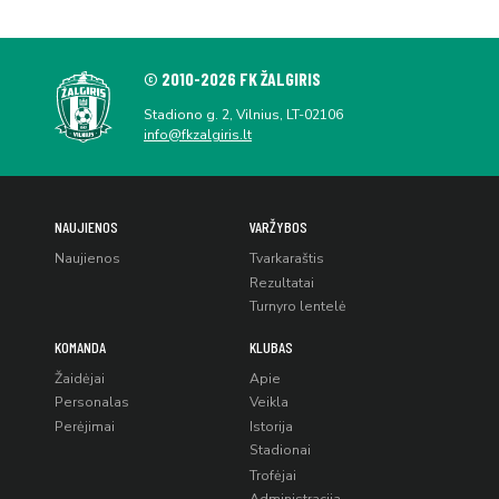
© 2010-2026 FK ŽALGIRIS
Stadiono g. 2, Vilnius, LT-02106
info@fkzalgiris.lt
NAUJIENOS
VARŽYBOS
Naujienos
Tvarkaraštis
Rezultatai
Turnyro lentelė
KOMANDA
KLUBAS
Žaidėjai
Apie
Personalas
Veikla
Perėjimai
Istorija
Stadionai
Trofėjai