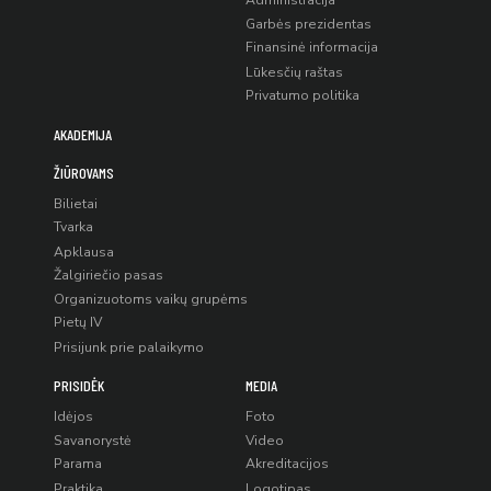
Administracija
Garbės prezidentas
Finansinė informacija
Lūkesčių raštas
Privatumo politika
AKADEMIJA
ŽIŪROVAMS
Bilietai
Tvarka
Apklausa
Žalgiriečio pasas
Organizuotoms vaikų grupėms
Pietų IV
Prisijunk prie palaikymo
PRISIDĖK
MEDIA
Idėjos
Foto
Savanorystė
Video
Parama
Akreditacijos
Praktika
Logotipas